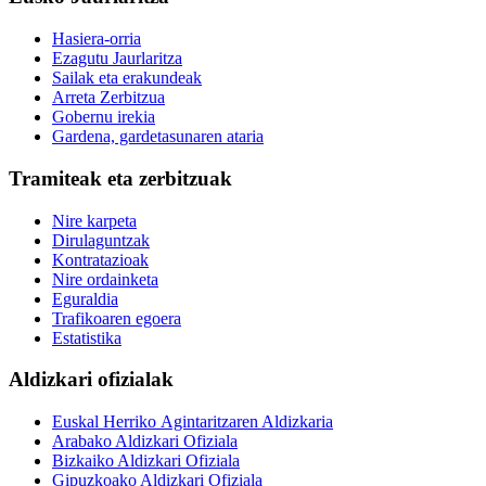
Hasiera-orria
Ezagutu Jaurlaritza
Sailak eta erakundeak
Arreta Zerbitzua
Gobernu irekia
Gardena, gardetasunaren ataria
Tramiteak eta zerbitzuak
Nire karpeta
Dirulaguntzak
Kontratazioak
Nire ordainketa
Eguraldia
Trafikoaren egoera
Estatistika
Aldizkari ofizialak
Euskal Herriko Agintaritzaren Aldizkaria
Arabako Aldizkari Ofiziala
Bizkaiko Aldizkari Ofiziala
Gipuzkoako Aldizkari Ofiziala