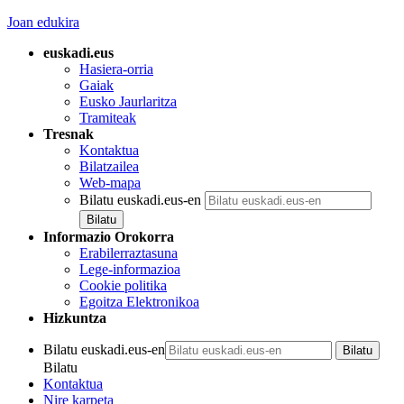
Joan edukira
euskadi.eus
Hasiera-orria
Gaiak
Eusko Jaurlaritza
Tramiteak
Tresnak
Kontaktua
Bilatzailea
Web-mapa
Bilatu euskadi.eus-en
Informazio Orokorra
Erabilerraztasuna
Lege-informazioa
Cookie politika
Egoitza Elektronikoa
Hizkuntza
Bilatu euskadi.eus-en
Bilatu
Kontaktua
Nire karpeta