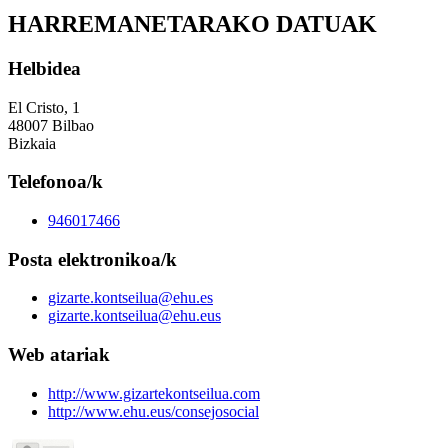
HARREMANETARAKO DATUAK
Helbidea
El Cristo, 1
48007 Bilbao
Bizkaia
Telefonoa/k
946017466
Posta elektronikoa/k
gizarte.kontseilua@ehu.es
gizarte.kontseilua@ehu.eus
Web atariak
http://www.gizartekontseilua.com
http://www.ehu.eus/consejosocial