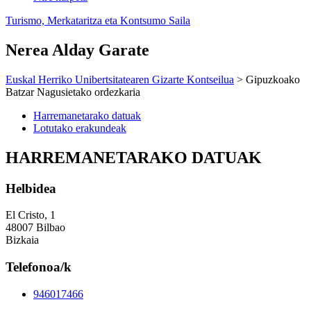
Turismo, Merkataritza eta Kontsumo Saila
Nerea Alday Garate
Euskal Herriko Unibertsitatearen Gizarte Kontseilua
> Gipuzkoako
Batzar Nagusietako ordezkaria
Harremanetarako datuak
Lotutako erakundeak
HARREMANETARAKO DATUAK
Helbidea
El Cristo, 1
48007 Bilbao
Bizkaia
Telefonoa/k
946017466