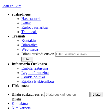
Joan edukira
euskadi.eus
Hasiera-orria
Gaiak
Eusko Jaurlaritza
Tramiteak
Tresnak
Kontaktua
Bilatzailea
Web-mapa
Bilatu euskadi.eus-en
Informazio Orokorra
Erabilerraztasuna
Lege-informazioa
Cookie politika
Egoitza Elektronikoa
Hizkuntza
Bilatu euskadi.eus-en
Bilatu
Kontaktua
Nire karpeta