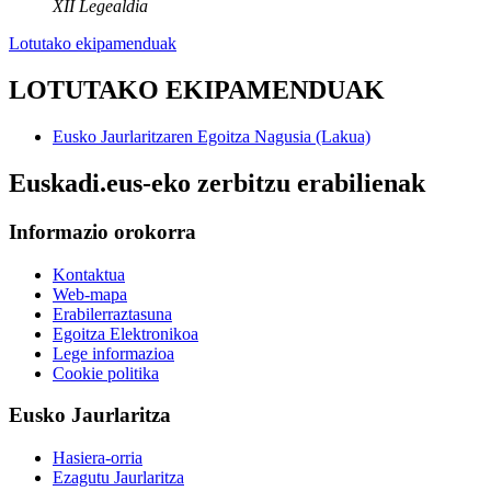
XII Legealdia
Lotutako ekipamenduak
LOTUTAKO EKIPAMENDUAK
Eusko Jaurlaritzaren Egoitza Nagusia (Lakua)
Euskadi.eus-eko zerbitzu erabilienak
Informazio orokorra
Kontaktua
Web-mapa
Erabilerraztasuna
Egoitza Elektronikoa
Lege informazioa
Cookie politika
Eusko Jaurlaritza
Hasiera-orria
Ezagutu Jaurlaritza