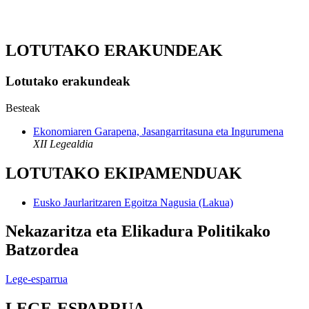
LOTUTAKO ERAKUNDEAK
Lotutako erakundeak
Besteak
Ekonomiaren Garapena, Jasangarritasuna eta Ingurumena
XII Legealdia
LOTUTAKO EKIPAMENDUAK
Eusko Jaurlaritzaren Egoitza Nagusia (Lakua)
Nekazaritza eta Elikadura Politikako
Batzordea
Lege-esparrua
LEGE-ESPARRUA