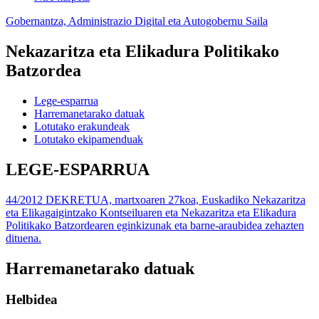
Gobernantza, Administrazio Digital eta Autogobernu Saila
Nekazaritza eta Elikadura Politikako
Batzordea
Lege-esparrua
Harremanetarako datuak
Lotutako erakundeak
Lotutako ekipamenduak
LEGE-ESPARRUA
44/2012 DEKRETUA, martxoaren 27koa, Euskadiko Nekazaritza
eta Elikagaigintzako Kontseiluaren eta Nekazaritza eta Elikadura
Politikako Batzordearen eginkizunak eta barne-araubidea zehazten
dituena.
Harremanetarako datuak
Helbidea