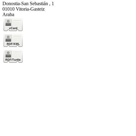
Donostia-San Sebastián , 1
01010 Vitoria-Gasteiz
Araba