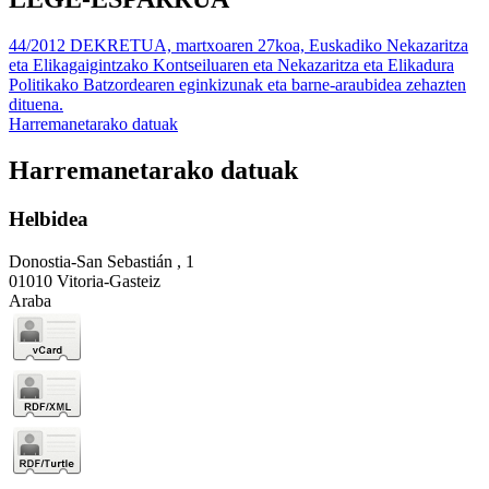
44/2012 DEKRETUA, martxoaren 27koa, Euskadiko Nekazaritza
eta Elikagaigintzako Kontseiluaren eta Nekazaritza eta Elikadura
Politikako Batzordearen eginkizunak eta barne-araubidea zehazten
dituena.
Harremanetarako datuak
Harremanetarako datuak
Helbidea
Donostia-San Sebastián , 1
01010 Vitoria-Gasteiz
Araba