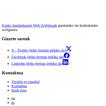
Eusko Jaurlaritzaren Web Zerbitzuak
garatutako eta kudeatutako
webgunea
Gizarte sareak
X - Twitter (leiho berrian irekiko da)
Facebook (leiho berrian irekiko da)
Linkedin (leiho berrian irekiko da)
Kontaktua
Versión en español
Kontaktua
Itzuli gora
eu
es