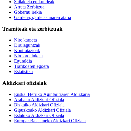
Sailak eta erakundeak
Arreta Zerbitzua
Gobernu irekia
Gardena, gardetasunaren ataria
Tramiteak eta zerbitzuak
Nire karpeta
Dirulaguntzak
Kontratazioak
Nire ordainketa
Eguraldia
Trafikoaren egoera
Estatistika
Aldizkari ofizialak
Euskal Herriko Agintaritzaren Aldizkaria
Arabako Aldizkari Ofiziala
Bizkaiko Aldizkari Ofiziala
Gipuzkoako Aldizkari Ofiziala
Estatuko Aldizkari Ofiziala
Europar Batasuneko Aldizkari Ofiziala