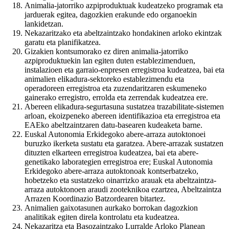
Animalia-jatorriko azpiproduktuak kudeatzeko programak eta
jarduerak egitea, dagozkien erakunde edo organoekin
lankidetzan.
Nekazaritzako eta abeltzaintzako hondakinen arloko ekintzak
garatu eta planifikatzea.
Gizakien kontsumorako ez diren animalia-jatorriko
azpiproduktuekin lan egiten duten establezimenduen,
instalazioen eta garraio-enpresen erregistroa kudeatzea, bai eta
animalien elikadura-sektoreko establezimendu eta
operadoreen erregistroa eta zuzendaritzaren eskumeneko
gainerako erregistro, errolda eta zerrendak kudeatzea ere.
Abereen elikadura-segurtasuna sustatzea trazabilitate-sistemen
arloan, ekoizpeneko abereen identifikazioa eta erregistroa eta
EAEko abeltzaintzaren datu-basearen kudeaketa barne.
Euskal Autonomia Erkidegoko abere-arraza autoktonoei
buruzko ikerketa sustatu eta garatzea. Abere-arrazak sustatzen
dituzten elkarteen erregistroa kudeatzea, bai eta abere-
genetikako laborategien erregistroa ere; Euskal Autonomia
Erkidegoko abere-arraza autoktonoak kontserbatzeko,
hobetzeko eta sustatzeko oinarrizko arauak eta abeltzaintza-
arraza autoktonoen araudi zooteknikoa ezartzea, Abeltzaintza
Arrazen Koordinazio Batzordearen bitartez.
Animalien gaixotasunen aurkako borrokan dagozkion
analitikak egiten direla kontrolatu eta kudeatzea.
Nekazaritza eta Basozaintzako Lurralde Arloko Planean