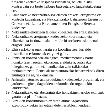
fitogenetikoetarako irispidea kudeatzea, bai eta in situ
kontserbatu eta beste helburu batzuetarako landatutakoetara
ere.
Eraldaketako nekazaritza-sozietateen eraketa, erregistroa eta
kontrola kudeatzea, eta Nekazaritzako Ustiategien Erregistro
Orokorra eta Landa Errentamenduen Erregistro Berezia
kudeatzea.
Nekazaritza-ekoizleen taldeak kudeatzea eta erregistratzea.
Nekazaritzako aseguruak kudeatzeko koordinazio eta
elkarrizketa instituzionala, lurralde historikoen eskumenak
eragotzi gabe.
Ehiza arloko arauak garatu eta koordinatzea, lurralde
historikoen eskumenak eragotzi gabe.
Pentsuen kontrol ofiziala egitea, medikamentuak barne,
honako fase hauetan: ekoizpen, eraldaketa, ontziratze,
biltegiratze, garraio eta handizkako zein txikizkako
merkaturatzean. Pentsuak merkaturatzeko beharrezkoak diren
ziurtagiri eta agiriak ematea.
Animalia-jatorriko azpiproduktuak kudeatzeko programak eta
jarduerak egitea, dagozkien erakunde edo organoekin
lankidetzan.
Nekazaritzako eta abeltzaintzako hondakinen arloko ekintzak
garatu eta planifikatzea.
Gizakien kontsumorako ez diren animalia-jatorriko
azpiproduktuekin lan egiten duten establezimenduen,