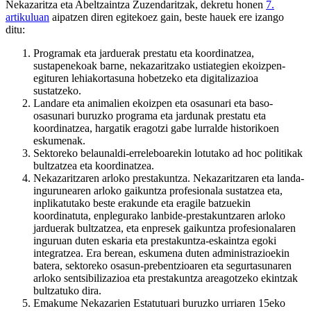
Nekazaritza eta Abeltzaintza Zuzendaritzak, dekretu honen
7.
artikuluan
aipatzen diren egitekoez gain, beste hauek ere izango
ditu:
Programak eta jarduerak prestatu eta koordinatzea,
sustapenekoak barne, nekazaritzako ustiategien ekoizpen-
egituren lehiakortasuna hobetzeko eta digitalizazioa
sustatzeko.
Landare eta animalien ekoizpen eta osasunari eta baso-
osasunari buruzko programa eta jardunak prestatu eta
koordinatzea, hargatik eragotzi gabe lurralde historikoen
eskumenak.
Sektoreko belaunaldi-erreleboarekin lotutako ad hoc politikak
bultzatzea eta koordinatzea.
Nekazaritzaren arloko prestakuntza. Nekazaritzaren eta landa-
ingurunearen arloko gaikuntza profesionala sustatzea eta,
inplikatutako beste erakunde eta eragile batzuekin
koordinatuta, enplegurako lanbide-prestakuntzaren arloko
jarduerak bultzatzea, eta enpresek gaikuntza profesionalaren
inguruan duten eskaria eta prestakuntza-eskaintza egoki
integratzea. Era berean, eskumena duten administrazioekin
batera, sektoreko osasun-prebentzioaren eta segurtasunaren
arloko sentsibilizazioa eta prestakuntza areagotzeko ekintzak
bultzatuko dira.
Emakume Nekazarien Estatutuari buruzko urriaren 15eko