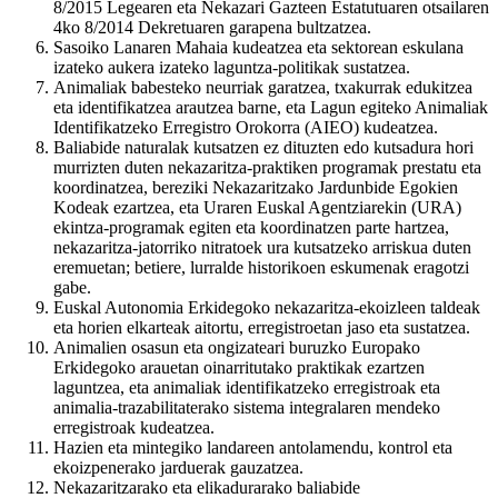
8/2015 Legearen eta Nekazari Gazteen Estatutuaren otsailaren
4ko 8/2014 Dekretuaren garapena bultzatzea.
Sasoiko Lanaren Mahaia kudeatzea eta sektorean eskulana
izateko aukera izateko laguntza-politikak sustatzea.
Animaliak babesteko neurriak garatzea, txakurrak edukitzea
eta identifikatzea arautzea barne, eta Lagun egiteko Animaliak
Identifikatzeko Erregistro Orokorra (AIEO) kudeatzea.
Baliabide naturalak kutsatzen ez dituzten edo kutsadura hori
murrizten duten nekazaritza-praktiken programak prestatu eta
koordinatzea, bereziki Nekazaritzako Jardunbide Egokien
Kodeak ezartzea, eta Uraren Euskal Agentziarekin (URA)
ekintza-programak egiten eta koordinatzen parte hartzea,
nekazaritza-jatorriko nitratoek ura kutsatzeko arriskua duten
eremuetan; betiere, lurralde historikoen eskumenak eragotzi
gabe.
Euskal Autonomia Erkidegoko nekazaritza-ekoizleen taldeak
eta horien elkarteak aitortu, erregistroetan jaso eta sustatzea.
Animalien osasun eta ongizateari buruzko Europako
Erkidegoko arauetan oinarritutako praktikak ezartzen
laguntzea, eta animaliak identifikatzeko erregistroak eta
animalia-trazabilitaterako sistema integralaren mendeko
erregistroak kudeatzea.
Hazien eta mintegiko landareen antolamendu, kontrol eta
ekoizpenerako jarduerak gauzatzea.
Nekazaritzarako eta elikadurarako baliabide