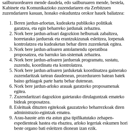
sailburuordearen mende daudela, edo sailburuaren mende, bestela,
Kabinete eta Komunikazioko zuzendariaren eta Zerbitzuen
zuzendariaren kasuan, honako eskuduntza orokor hauek baliatzea:
Beren jardun-arloetan, kudeaketa publikoko politikak
garatzea, eta egin beharreko jardunak zehaztea.
Nork bere jardun-arloari dagozkion helburuak zabaltzea,
horretarako jarduerak eta erantzukizunak esleitzea, lorpenak
kontrolatzea eta kudeaketan behar diren zuzenketak egitea.
Nork bere jardun-arloaren antolamendu operatiboa
proposatzea, eta barruko lan-sistemak zehaztea.
Nork bere jardun-arloaren jarduerak programatu, sustatu,
zuzendu, koordinatu eta kontrolatzea.
Nork bere jardun-arloaren jarduketak koordinatzea gainerako
zuzendaritzak tartean daudenean, prozeduraren batean batek
baino gehiagok parte hartu behar dutenean.
Nork bere jardun-arloko arauak garatzeko proposamenak
egitea.
Zuzendaritzari dagozkion gaietarako dirulaguntzak emateko
bideak proposatzea.
Esleituak dituzten egitekoak gauzatzeko beharrezkoak diren
administrazio-egintzak ematea.
Arau-hauste arin eta astun gisa tipifikatutako zehapen-
espedienteak hastea eta ebaztea, arloko legeriak eskumen hori
beste organo bati esleitzen dionean izan ezik.