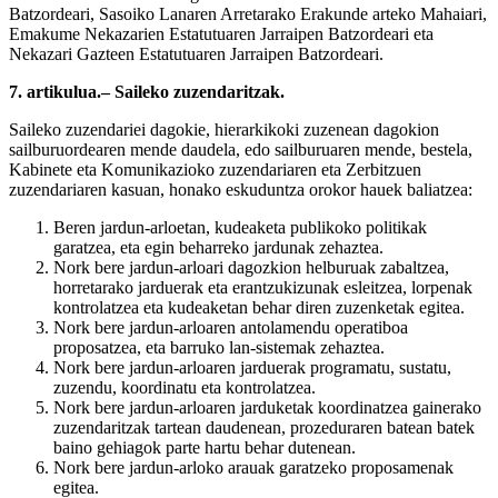
Batzordeari, Sasoiko Lanaren Arretarako Erakunde arteko Mahaiari,
Emakume Nekazarien Estatutuaren Jarraipen Batzordeari eta
Nekazari Gazteen Estatutuaren Jarraipen Batzordeari.
7. artikulua.– Saileko zuzendaritzak.
Saileko zuzendariei dagokie, hierarkikoki zuzenean dagokion
sailburuordearen mende daudela, edo sailburuaren mende, bestela,
Kabinete eta Komunikazioko zuzendariaren eta Zerbitzuen
zuzendariaren kasuan, honako eskuduntza orokor hauek baliatzea:
Beren jardun-arloetan, kudeaketa publikoko politikak
garatzea, eta egin beharreko jardunak zehaztea.
Nork bere jardun-arloari dagozkion helburuak zabaltzea,
horretarako jarduerak eta erantzukizunak esleitzea, lorpenak
kontrolatzea eta kudeaketan behar diren zuzenketak egitea.
Nork bere jardun-arloaren antolamendu operatiboa
proposatzea, eta barruko lan-sistemak zehaztea.
Nork bere jardun-arloaren jarduerak programatu, sustatu,
zuzendu, koordinatu eta kontrolatzea.
Nork bere jardun-arloaren jarduketak koordinatzea gainerako
zuzendaritzak tartean daudenean, prozeduraren batean batek
baino gehiagok parte hartu behar dutenean.
Nork bere jardun-arloko arauak garatzeko proposamenak
egitea.