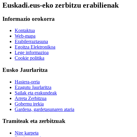
Euskadi.eus-eko zerbitzu erabilienak
Informazio orokorra
Kontaktua
Web-mapa
Erabilerraztasuna
Egoitza Elektronikoa
Lege informazioa
Cookie politika
Eusko Jaurlaritza
Hasiera-orria
Ezagutu Jaurlaritza
Sailak eta erakundeak
Arreta Zerbitzua
Gobernu irekia
Gardena, gardetasunaren ataria
Tramiteak eta zerbitzuak
Nire karpeta