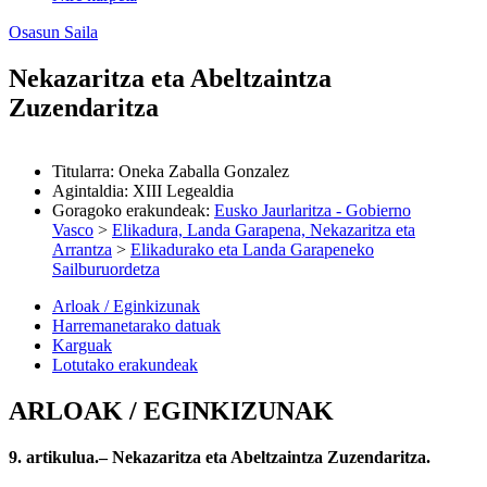
Osasun Saila
Nekazaritza eta Abeltzaintza
Zuzendaritza
Titularra
:
Oneka Zaballa Gonzalez
Agintaldia
:
XIII Legealdia
Goragoko erakundeak
:
Eusko Jaurlaritza - Gobierno
Vasco
>
Elikadura, Landa Garapena, Nekazaritza eta
Arrantza
>
Elikadurako eta Landa Garapeneko
Sailburuordetza
Arloak / Eginkizunak
Harremanetarako datuak
Karguak
Lotutako erakundeak
ARLOAK / EGINKIZUNAK
9. artikulua.– Nekazaritza eta Abeltzaintza Zuzendaritza.