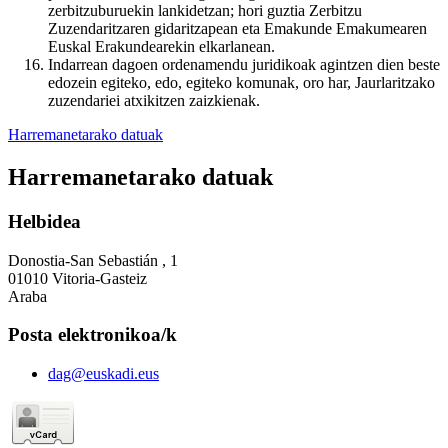
zerbitzuburuekin lankidetzan; hori guztia Zerbitzu
Zuzendaritzaren gidaritzapean eta Emakunde Emakumearen
Euskal Erakundearekin elkarlanean.
Indarrean dagoen ordenamendu juridikoak agintzen dien beste
edozein egiteko, edo, egiteko komunak, oro har, Jaurlaritzako
zuzendariei atxikitzen zaizkienak.
Harremanetarako datuak
Harremanetarako datuak
Helbidea
Donostia-San Sebastián , 1
01010 Vitoria-Gasteiz
Araba
Posta elektronikoa/k
dag@euskadi.eus