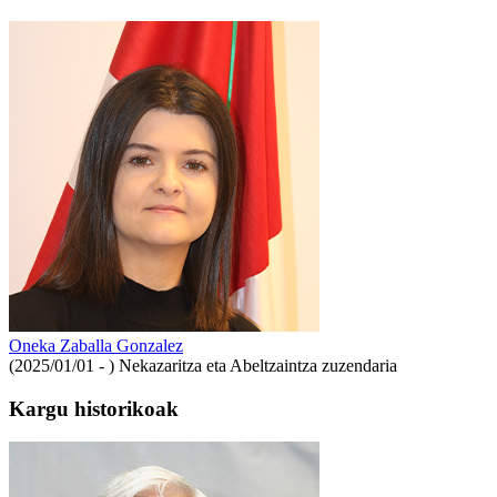
Oneka Zaballa Gonzalez
(2025/01/01 - )
Nekazaritza eta Abeltzaintza zuzendaria
Kargu historikoak