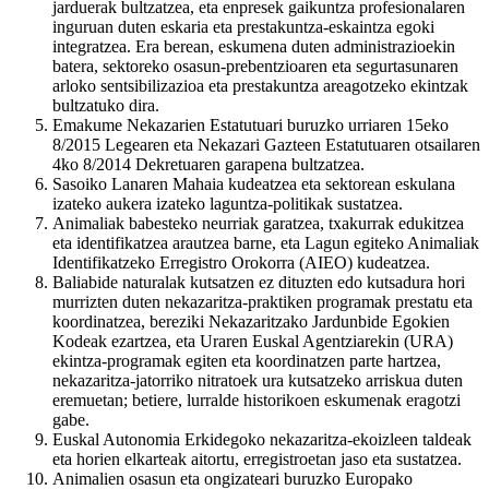
jarduerak bultzatzea, eta enpresek gaikuntza profesionalaren
inguruan duten eskaria eta prestakuntza-eskaintza egoki
integratzea. Era berean, eskumena duten administrazioekin
batera, sektoreko osasun-prebentzioaren eta segurtasunaren
arloko sentsibilizazioa eta prestakuntza areagotzeko ekintzak
bultzatuko dira.
Emakume Nekazarien Estatutuari buruzko urriaren 15eko
8/2015 Legearen eta Nekazari Gazteen Estatutuaren otsailaren
4ko 8/2014 Dekretuaren garapena bultzatzea.
Sasoiko Lanaren Mahaia kudeatzea eta sektorean eskulana
izateko aukera izateko laguntza-politikak sustatzea.
Animaliak babesteko neurriak garatzea, txakurrak edukitzea
eta identifikatzea arautzea barne, eta Lagun egiteko Animaliak
Identifikatzeko Erregistro Orokorra (AIEO) kudeatzea.
Baliabide naturalak kutsatzen ez dituzten edo kutsadura hori
murrizten duten nekazaritza-praktiken programak prestatu eta
koordinatzea, bereziki Nekazaritzako Jardunbide Egokien
Kodeak ezartzea, eta Uraren Euskal Agentziarekin (URA)
ekintza-programak egiten eta koordinatzen parte hartzea,
nekazaritza-jatorriko nitratoek ura kutsatzeko arriskua duten
eremuetan; betiere, lurralde historikoen eskumenak eragotzi
gabe.
Euskal Autonomia Erkidegoko nekazaritza-ekoizleen taldeak
eta horien elkarteak aitortu, erregistroetan jaso eta sustatzea.
Animalien osasun eta ongizateari buruzko Europako