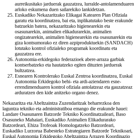
aurreikusitako jarduerak gauzatzea, lurralde-antolamenduaren
arloko eskumena duen sailarekiko lankidetzan.
Euskadiko Nekazaritzako Elikagai Katearen Plan Ofiziala
garatu eta koordinatzea, bai eta, inplikatutako beste erakunde
batzuekin batera, nekazaritzako higienearekin eta
osasunarekin, animalien elikadurarekin, animalien
ongizatearekin, animalien higienearekin eta osasunarekin eta
giza kontsumorako ez diren azpiproduktuekin (SANDACH)
lotutako kontrol ofizialeko programak koordinatu eta
gauzatzea ere.
Autonomia-erkidegoko federazioek abere-arraza garbiak
kontserbatzeko eta hautatzeko egiten dituzten jarduerak
bultzatzea.
Esnearen Kontrolerako Euskal Zentroa koordinatzea, Euskal
Autonomia Erkidegoko behi- eta ardi-aziendaren esne-
errendimenduaren kontrol ofiziala antolatzeaz eta gauzatzeaz
arduratzen den kide anitzeko organo denez.
Nekazaritza eta Abeltzaintza Zuzendaritzak beharrezkoa den
laguntza tekniko eta administratiboa emango die erakunde hauei:
Landare Osasunaren Batzorde Tekniko Koordinatzaileari, Baso
Osasuneko Mahaiari, Euskadiko Animalien Elikadurarako
Batzordeari, Ehiza Trofeoak Homologatzeko Batzordeari,
Euskadiko Lurzorua Babesteko Estrategiaren Batzorde Teknikoari,
Euskal Autonomia Erkidegoko Abeltzaintza Arrazen Koordinazio