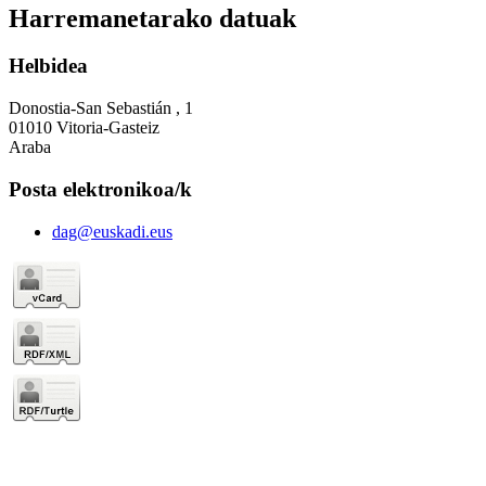
Harremanetarako datuak
Helbidea
Donostia-San Sebastián , 1
01010 Vitoria-Gasteiz
Araba
Posta elektronikoa/k
dag@euskadi.eus