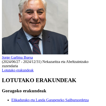
Jorge Garbisu Buesa
(2024/06/27 - 2024/12/31)
Nekazaritza eta Abeltzaintzako
zuzendaria
Lotutako erakundeak
LOTUTAKO ERAKUNDEAK
Goragoko erakundeak
Elikadurako eta Landa Garapeneko Sailburuordetza