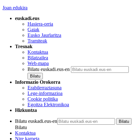
Joan edukira
euskadi.eus
Hasiera-orria
Gaiak
Eusko Jaurlaritza
Tramiteak
Tresnak
Kontaktua
Bilatzailea
Web-mapa
Bilatu euskadi.eus-en
Informazio Orokorra
Erabilerraztasuna
Lege-informazioa
Cookie politika
Egoitza Elektronikoa
Hizkuntza
Bilatu euskadi.eus-en
Bilatu
Kontaktua
Nire karpeta