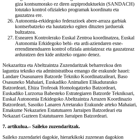
giza kontsumorako ez diren azpiproduktuekin (SANDACH)
lotutako kontrol ofizialeko programak koordinatu eta
gauzatzea ere.
Autonomia-erkidegoko federazioek abere-arraza garbiak
kontserbatzeko eta hautatzeko egiten dituzten jarduerak
bultzatzea.
Esnearen Kontrolerako Euskal Zentroa koordinatzea, Euskal
Autonomia Erkidegoko behi- eta ardi-aziendaren esne-
errendimenduaren kontrol ofiziala antolatzeaz eta gauzatzeaz
arduratzen den kide anitzeko organo denez.
Nekazaritza eta Abeltzaintza Zuzendaritzak beharrezkoa den
laguntza tekniko eta administratiboa emango die erakunde hauei:
Landare Osasunaren Batzorde Tekniko Koordinatzaileari, Baso
Osasuneko Mahaiari, Euskadiko Animalien Elikadurarako
Batzordeari, Ehiza Trofeoak Homologatzeko Batzordeari,
Euskadiko Lurzorua Babesteko Estrategiaren Batzorde Teknikoari,
Euskal Autonomia Erkidegoko Abeltzaintza Arrazen Koordinazio
Batzordeari, Sasoiko Lanaren Arretarako Erakunde arteko Mahaiari,
Emakume Nekazarien Estatutuaren Jarraipen Batzordeari eta
Nekazari Gazteen Estatutuaren Jarraipen Batzordeari.
7. artikulua.– Saileko zuzendaritzak.
Saileko zuzendariei dagokie, hierarkikoki zuzenean dagokion