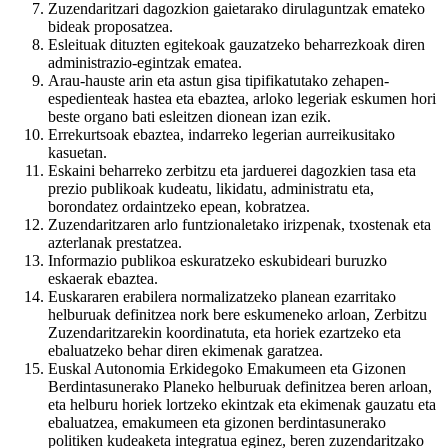
Zuzendaritzari dagozkion gaietarako dirulaguntzak emateko
bideak proposatzea.
Esleituak dituzten egitekoak gauzatzeko beharrezkoak diren
administrazio-egintzak ematea.
Arau-hauste arin eta astun gisa tipifikatutako zehapen-
espedienteak hastea eta ebaztea, arloko legeriak eskumen hori
beste organo bati esleitzen dionean izan ezik.
Errekurtsoak ebaztea, indarreko legerian aurreikusitako
kasuetan.
Eskaini beharreko zerbitzu eta jarduerei dagozkien tasa eta
prezio publikoak kudeatu, likidatu, administratu eta,
borondatez ordaintzeko epean, kobratzea.
Zuzendaritzaren arlo funtzionaletako irizpenak, txostenak eta
azterlanak prestatzea.
Informazio publikoa eskuratzeko eskubideari buruzko
eskaerak ebaztea.
Euskararen erabilera normalizatzeko planean ezarritako
helburuak definitzea nork bere eskumeneko arloan, Zerbitzu
Zuzendaritzarekin koordinatuta, eta horiek ezartzeko eta
ebaluatzeko behar diren ekimenak garatzea.
Euskal Autonomia Erkidegoko Emakumeen eta Gizonen
Berdintasunerako Planeko helburuak definitzea beren arloan,
eta helburu horiek lortzeko ekintzak eta ekimenak gauzatu eta
ebaluatzea, emakumeen eta gizonen berdintasunerako
politiken kudeaketa integratua eginez, beren zuzendaritzako