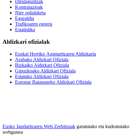
Dirulaguntzak
Kontratazioak
Nire ordainketa
Eguraldia
Trafikoaren egoera
Estatistika
Aldizkari ofizialak
Euskal Herriko Agintaritzaren Aldizkaria
Arabako Aldizkari Ofiziala
Bizkaiko Aldizkari Ofiziala
Gipuzkoako Aldizkari Ofiziala
Estatuko Aldizkari Ofiziala
Europar Batasuneko Aldizkari Ofiziala
Eusko Jaurlaritzaren Web Zerbitzuak
garatutako eta kudeatutako
webgunea