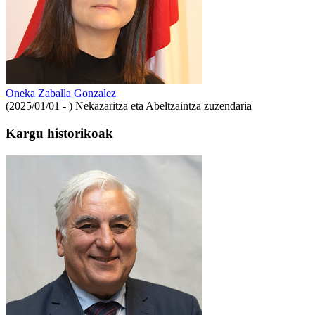
Oneka Zaballa Gonzalez
(2025/01/01 - )
Nekazaritza eta Abeltzaintza zuzendaria
Kargu historikoak