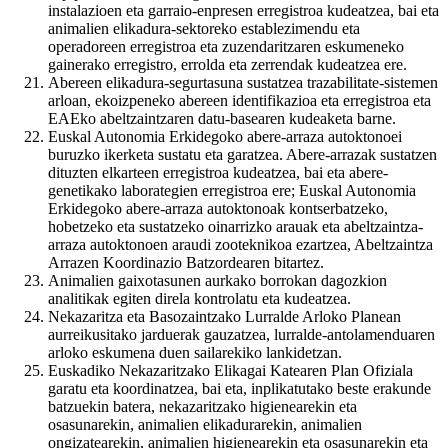
instalazioen eta garraio-enpresen erregistroa kudeatzea, bai eta
animalien elikadura-sektoreko establezimendu eta
operadoreen erregistroa eta zuzendaritzaren eskumeneko
gainerako erregistro, errolda eta zerrendak kudeatzea ere.
Abereen elikadura-segurtasuna sustatzea trazabilitate-sistemen
arloan, ekoizpeneko abereen identifikazioa eta erregistroa eta
EAEko abeltzaintzaren datu-basearen kudeaketa barne.
Euskal Autonomia Erkidegoko abere-arraza autoktonoei
buruzko ikerketa sustatu eta garatzea. Abere-arrazak sustatzen
dituzten elkarteen erregistroa kudeatzea, bai eta abere-
genetikako laborategien erregistroa ere; Euskal Autonomia
Erkidegoko abere-arraza autoktonoak kontserbatzeko,
hobetzeko eta sustatzeko oinarrizko arauak eta abeltzaintza-
arraza autoktonoen araudi zooteknikoa ezartzea, Abeltzaintza
Arrazen Koordinazio Batzordearen bitartez.
Animalien gaixotasunen aurkako borrokan dagozkion
analitikak egiten direla kontrolatu eta kudeatzea.
Nekazaritza eta Basozaintzako Lurralde Arloko Planean
aurreikusitako jarduerak gauzatzea, lurralde-antolamenduaren
arloko eskumena duen sailarekiko lankidetzan.
Euskadiko Nekazaritzako Elikagai Katearen Plan Ofiziala
garatu eta koordinatzea, bai eta, inplikatutako beste erakunde
batzuekin batera, nekazaritzako higienearekin eta
osasunarekin, animalien elikadurarekin, animalien
ongizatearekin, animalien higienearekin eta osasunarekin eta