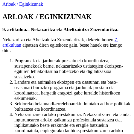
Arloak / Eginkizunak
ARLOAK / EGINKIZUNAK
9. artikulua.– Nekazaritza eta Abeltzaintza Zuzendaritza.
Nekazaritza eta Abeltzaintza Zuzendaritzak, dekretu honen
7.
artikuluan
aipatzen diren egitekoez gain, beste hauek ere izango
ditu:
Programak eta jarduerak prestatu eta koordinatzea,
sustapenekoak barne, nekazaritzako ustiategien ekoizpen-
egituren lehiakortasuna hobetzeko eta digitalizazioa
sustatzeko.
Landare eta animalien ekoizpen eta osasunari eta baso-
osasunari buruzko programa eta jardunak prestatu eta
koordinatzea, hargatik eragotzi gabe lurralde historikoen
eskumenak.
Sektoreko belaunaldi-erreleboarekin lotutako ad hoc politikak
bultzatzea eta koordinatzea.
Nekazaritzaren arloko prestakuntza. Nekazaritzaren eta landa-
ingurunearen arloko gaikuntza profesionala sustatzea eta,
inplikatutako beste erakunde eta eragile batzuekin
koordinatuta, enplegurako lanbide-prestakuntzaren arloko