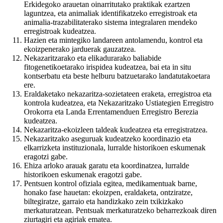
Erkidegoko arauetan oinarritutako praktikak ezartzen
laguntzea, eta animaliak identifikatzeko erregistroak eta
animalia-trazabilitaterako sistema integralaren mendeko
erregistroak kudeatzea.
Hazien eta mintegiko landareen antolamendu, kontrol eta
ekoizpenerako jarduerak gauzatzea.
Nekazaritzarako eta elikadurarako baliabide
fitogenetikoetarako irispidea kudeatzea, bai eta in situ
kontserbatu eta beste helburu batzuetarako landatutakoetara
ere.
Eraldaketako nekazaritza-sozietateen eraketa, erregistroa eta
kontrola kudeatzea, eta Nekazaritzako Ustiategien Erregistro
Orokorra eta Landa Errentamenduen Erregistro Berezia
kudeatzea.
Nekazaritza-ekoizleen taldeak kudeatzea eta erregistratzea.
Nekazaritzako aseguruak kudeatzeko koordinazio eta
elkarrizketa instituzionala, lurralde historikoen eskumenak
eragotzi gabe.
Ehiza arloko arauak garatu eta koordinatzea, lurralde
historikoen eskumenak eragotzi gabe.
Pentsuen kontrol ofiziala egitea, medikamentuak barne,
honako fase hauetan: ekoizpen, eraldaketa, ontziratze,
biltegiratze, garraio eta handizkako zein txikizkako
merkaturatzean. Pentsuak merkaturatzeko beharrezkoak diren
ziurtagiri eta agiriak ematea.