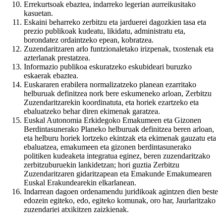
Errekurtsoak ebaztea, indarreko legerian aurreikusitako
kasuetan.
Eskaini beharreko zerbitzu eta jarduerei dagozkien tasa eta
prezio publikoak kudeatu, likidatu, administratu eta,
borondatez ordaintzeko epean, kobratzea.
Zuzendaritzaren arlo funtzionaletako irizpenak, txostenak eta
azterlanak prestatzea.
Informazio publikoa eskuratzeko eskubideari buruzko
eskaerak ebaztea.
Euskararen erabilera normalizatzeko planean ezarritako
helburuak definitzea nork bere eskumeneko arloan, Zerbitzu
Zuzendaritzarekin koordinatuta, eta horiek ezartzeko eta
ebaluatzeko behar diren ekimenak garatzea.
Euskal Autonomia Erkidegoko Emakumeen eta Gizonen
Berdintasunerako Planeko helburuak definitzea beren arloan,
eta helburu horiek lortzeko ekintzak eta ekimenak gauzatu eta
ebaluatzea, emakumeen eta gizonen berdintasunerako
politiken kudeaketa integratua eginez, beren zuzendaritzako
zerbitzuburuekin lankidetzan; hori guztia Zerbitzu
Zuzendaritzaren gidaritzapean eta Emakunde Emakumearen
Euskal Erakundearekin elkarlanean.
Indarrean dagoen ordenamendu juridikoak agintzen dien beste
edozein egiteko, edo, egiteko komunak, oro har, Jaurlaritzako
zuzendariei atxikitzen zaizkienak.