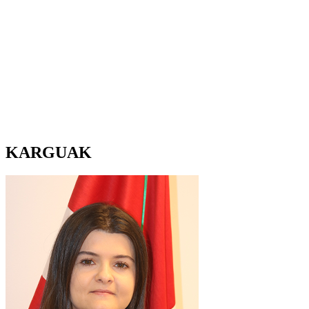
KARGUAK