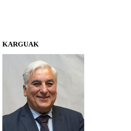
KARGUAK