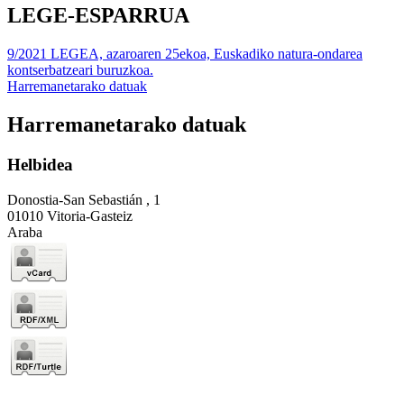
LEGE-ESPARRUA
9/2021 LEGEA, azaroaren 25ekoa, Euskadiko natura-ondarea
kontserbatzeari buruzkoa.
Harremanetarako datuak
Harremanetarako datuak
Helbidea
Donostia-San Sebastián , 1
01010 Vitoria-Gasteiz
Araba