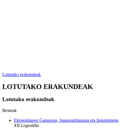
Lotutako erakundeak
LOTUTAKO ERAKUNDEAK
Lotutako erakundeak
Besteak
Ekonomiaren Garapena, Jasangarritasuna eta Ingurumena
XII Legealdia