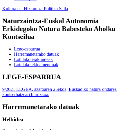
Kultura eta Hizkuntza Politika Saila
Naturzaintza-Euskal Autonomia
Erkidegoko Natura Babesteko Aholku
Kontseilua
Lege-esparrua
Harremanetarako datuak
Lotutako erakundeak
Lotutako ekipamenduak
LEGE-ESPARRUA
9/2021 LEGEA, azaroaren 25ekoa, Euskadiko natura-ondarea
kontserbatzeari buruzkoa.
Harremanetarako datuak
Helbidea