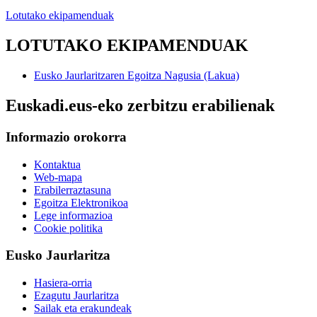
Lotutako ekipamenduak
LOTUTAKO EKIPAMENDUAK
Eusko Jaurlaritzaren Egoitza Nagusia (Lakua)
Euskadi.eus-eko zerbitzu erabilienak
Informazio orokorra
Kontaktua
Web-mapa
Erabilerraztasuna
Egoitza Elektronikoa
Lege informazioa
Cookie politika
Eusko Jaurlaritza
Hasiera-orria
Ezagutu Jaurlaritza
Sailak eta erakundeak