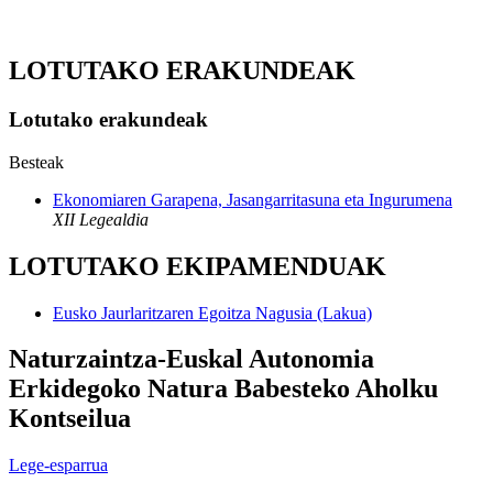
LOTUTAKO ERAKUNDEAK
Lotutako erakundeak
Besteak
Ekonomiaren Garapena, Jasangarritasuna eta Ingurumena
XII Legealdia
LOTUTAKO EKIPAMENDUAK
Eusko Jaurlaritzaren Egoitza Nagusia (Lakua)
Naturzaintza-Euskal Autonomia
Erkidegoko Natura Babesteko Aholku
Kontseilua
Lege-esparrua