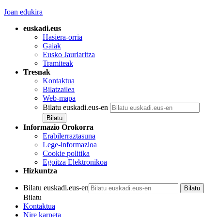
Joan edukira
euskadi.eus
Hasiera-orria
Gaiak
Eusko Jaurlaritza
Tramiteak
Tresnak
Kontaktua
Bilatzailea
Web-mapa
Bilatu euskadi.eus-en
Informazio Orokorra
Erabilerraztasuna
Lege-informazioa
Cookie politika
Egoitza Elektronikoa
Hizkuntza
Bilatu euskadi.eus-en
Bilatu
Kontaktua
Nire karpeta