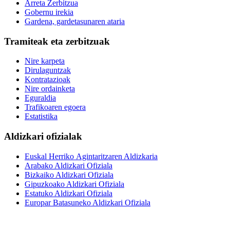
Arreta Zerbitzua
Gobernu irekia
Gardena, gardetasunaren ataria
Tramiteak eta zerbitzuak
Nire karpeta
Dirulaguntzak
Kontratazioak
Nire ordainketa
Eguraldia
Trafikoaren egoera
Estatistika
Aldizkari ofizialak
Euskal Herriko Agintaritzaren Aldizkaria
Arabako Aldizkari Ofiziala
Bizkaiko Aldizkari Ofiziala
Gipuzkoako Aldizkari Ofiziala
Estatuko Aldizkari Ofiziala
Europar Batasuneko Aldizkari Ofiziala