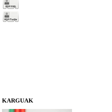
KARGUAK