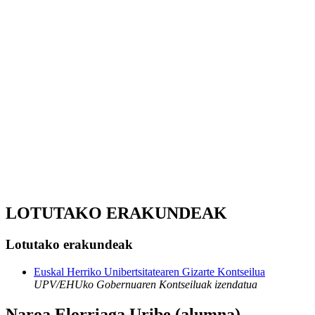
LOTUTAKO ERAKUNDEAK
Lotutako erakundeak
Euskal Herriko Unibertsitatearen Gizarte Kontseilua
UPV/EHUko Gobernuaren Kontseiluak izendatua
Naroa Elorriaga Uribe (alumna)