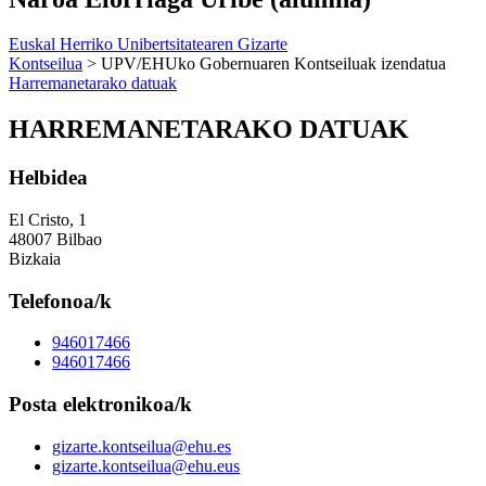
Euskal Herriko Unibertsitatearen Gizarte
Kontseilua
> UPV/EHUko Gobernuaren Kontseiluak izendatua
Harremanetarako datuak
HARREMANETARAKO DATUAK
Helbidea
El Cristo, 1
48007 Bilbao
Bizkaia
Telefonoa/k
946017466
946017466
Posta elektronikoa/k
gizarte.kontseilua@ehu.es
gizarte.kontseilua@ehu.eus