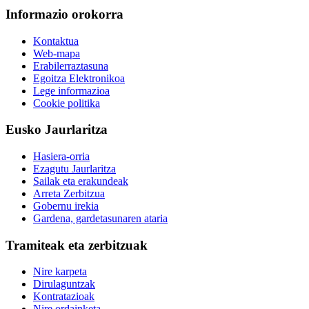
Informazio orokorra
Kontaktua
Web-mapa
Erabilerraztasuna
Egoitza Elektronikoa
Lege informazioa
Cookie politika
Eusko Jaurlaritza
Hasiera-orria
Ezagutu Jaurlaritza
Sailak eta erakundeak
Arreta Zerbitzua
Gobernu irekia
Gardena, gardetasunaren ataria
Tramiteak eta zerbitzuak
Nire karpeta
Dirulaguntzak
Kontratazioak
Nire ordainketa