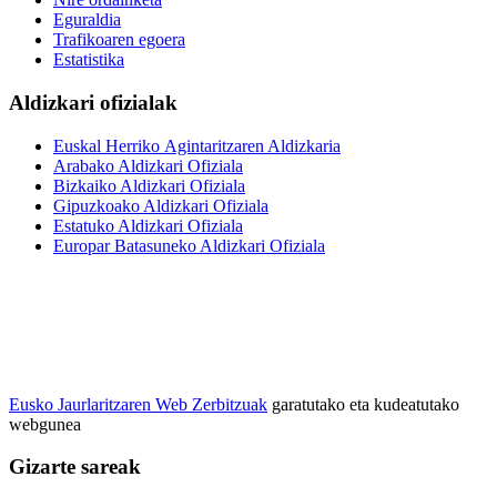
Eguraldia
Trafikoaren egoera
Estatistika
Aldizkari ofizialak
Euskal Herriko Agintaritzaren Aldizkaria
Arabako Aldizkari Ofiziala
Bizkaiko Aldizkari Ofiziala
Gipuzkoako Aldizkari Ofiziala
Estatuko Aldizkari Ofiziala
Europar Batasuneko Aldizkari Ofiziala
Eusko Jaurlaritzaren Web Zerbitzuak
garatutako eta kudeatutako
webgunea
Gizarte sareak