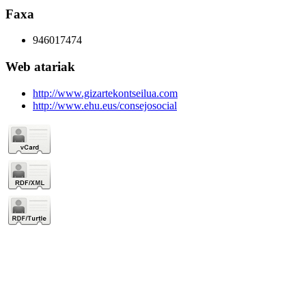
Faxa
946017474
Web atariak
http://www.gizartekontseilua.com
http://www.ehu.eus/consejosocial