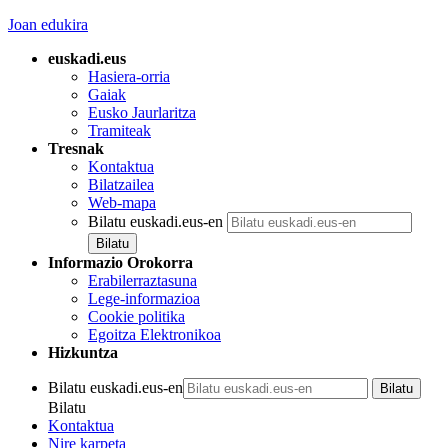
Joan edukira
euskadi.eus
Hasiera-orria
Gaiak
Eusko Jaurlaritza
Tramiteak
Tresnak
Kontaktua
Bilatzailea
Web-mapa
Bilatu euskadi.eus-en
Informazio Orokorra
Erabilerraztasuna
Lege-informazioa
Cookie politika
Egoitza Elektronikoa
Hizkuntza
Bilatu euskadi.eus-en
Bilatu
Kontaktua
Nire karpeta