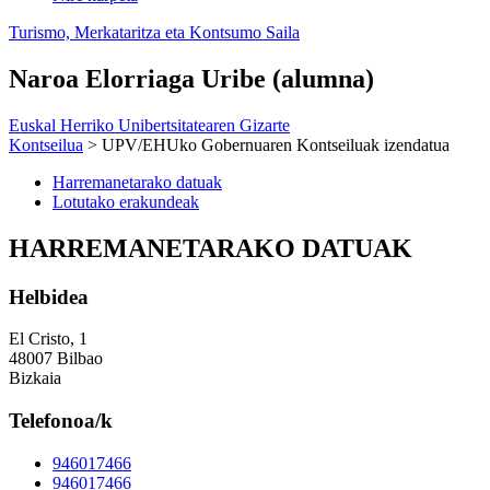
Turismo, Merkataritza eta Kontsumo Saila
Naroa Elorriaga Uribe (alumna)
Euskal Herriko Unibertsitatearen Gizarte
Kontseilua
> UPV/EHUko Gobernuaren Kontseiluak izendatua
Harremanetarako datuak
Lotutako erakundeak
HARREMANETARAKO DATUAK
Helbidea
El Cristo, 1
48007 Bilbao
Bizkaia
Telefonoa/k
946017466
946017466