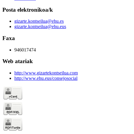
Posta elektronikoa/k
gizarte.kontseilua@ehu.es
gizarte.kontseilua@ehu.eus
Faxa
946017474
Web atariak
http://www.gizartekontseilua.com
http://www.ehu.eus/consejosocial