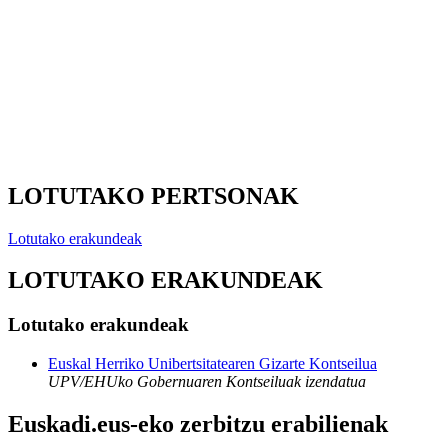
LOTUTAKO PERTSONAK
Lotutako erakundeak
LOTUTAKO ERAKUNDEAK
Lotutako erakundeak
Euskal Herriko Unibertsitatearen Gizarte Kontseilua
UPV/EHUko Gobernuaren Kontseiluak izendatua
Euskadi.eus-eko zerbitzu erabilienak