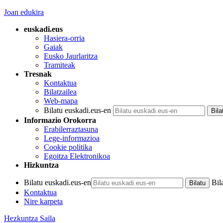
Joan edukira
euskadi.eus
Hasiera-orria
Gaiak
Eusko Jaurlaritza
Tramiteak
Tresnak
Kontaktua
Bilatzailea
Web-mapa
Bilatu euskadi.eus-en
Informazio Orokorra
Erabilerraztasuna
Lege-informazioa
Cookie politika
Egoitza Elektronikoa
Hizkuntza
Bilatu euskadi.eus-en
Bil
Kontaktua
Nire karpeta
Hezkuntza Saila