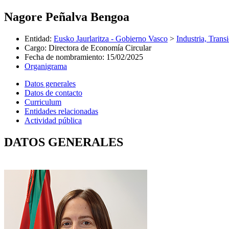
Nagore Peñalva Bengoa
Entidad
:
Eusko Jaurlaritza - Gobierno Vasco
>
Industria, Trans
Cargo
:
Directora de Economía Circular
Fecha de nombramiento
:
15/02/2025
Organigrama
Datos generales
Datos de contacto
Curriculum
Entidades relacionadas
Actividad pública
DATOS GENERALES