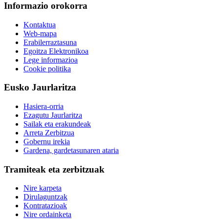
Informazio orokorra
Kontaktua
Web-mapa
Erabilerraztasuna
Egoitza Elektronikoa
Lege informazioa
Cookie politika
Eusko Jaurlaritza
Hasiera-orria
Ezagutu Jaurlaritza
Sailak eta erakundeak
Arreta Zerbitzua
Gobernu irekia
Gardena, gardetasunaren ataria
Tramiteak eta zerbitzuak
Nire karpeta
Dirulaguntzak
Kontratazioak
Nire ordainketa