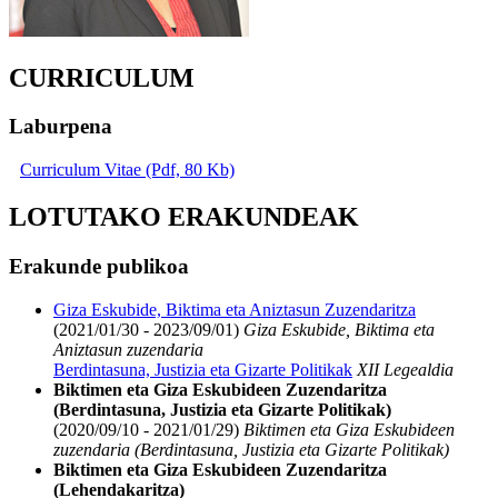
CURRICULUM
Laburpena
Curriculum Vitae (Pdf, 80 Kb)
LOTUTAKO ERAKUNDEAK
Erakunde publikoa
Giza Eskubide, Biktima eta Aniztasun Zuzendaritza
(2021/01/30 - 2023/09/01)
Giza Eskubide, Biktima eta
Aniztasun zuzendaria
Berdintasuna, Justizia eta Gizarte Politikak
XII Legealdia
Biktimen eta Giza Eskubideen Zuzendaritza
(Berdintasuna, Justizia eta Gizarte Politikak)
(2020/09/10 - 2021/01/29)
Biktimen eta Giza Eskubideen
zuzendaria (Berdintasuna, Justizia eta Gizarte Politikak)
Biktimen eta Giza Eskubideen Zuzendaritza
(Lehendakaritza)