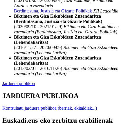
(2021/01/30 - 2023/09/01)
Giza Eskubide, Biktima eta
Aniztasun zuzendaria
Berdintasuna, Justizia eta Gizarte Politikak
XII Legealdia
Biktimen eta Giza Eskubideen Zuzendaritza
(Berdintasuna, Justizia eta Gizarte Politikak)
(2020/09/10 - 2021/01/29)
Biktimen eta Giza Eskubideen
zuzendaria (Berdintasuna, Justizia eta Gizarte Politikak)
Biktimen eta Giza Eskubideen Zuzendaritza
(Lehendakaritza)
(2016/11/27 - 2020/09/09)
Biktimen eta Giza Eskubideen
zuzendaria (Lehendakaritza)
Biktimen eta Giza Eskubideen Zuzendaritza
(Lehendakaritza)
(2013/02/01 - 2016/11/26)
Biktimen eta Giza Eskubideen
zuzendaria (Lehendakaritza)
Jarduera publikoa
JARDUERA PUBLIKOA
Kontsultatu jarduera publikoa (berriak, ekitaldiak...)
Euskadi.eus-eko zerbitzu erabilienak