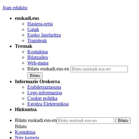
Joan edukira
euskadi.eus
Hasiera-orria
Gaiak
Eusko Jaurlaritza
Tramiteak
Tresnak
Kontaktua
Bilatzailea
Web-mapa
Bilatu euskadi.eus-en
Informazio Orokorra
Erabilerraztasuna
Lege-informazioa
Cookie politika
Egoitza Elektronikoa
Hizkuntza
Bilatu euskadi.eus-en
Bilatu
Kontaktua
Nire karpeta