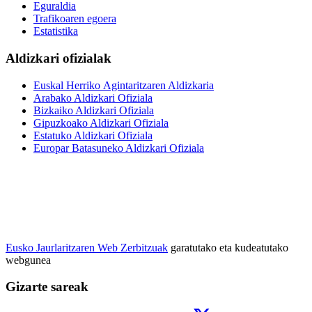
Eguraldia
Trafikoaren egoera
Estatistika
Aldizkari ofizialak
Euskal Herriko Agintaritzaren Aldizkaria
Arabako Aldizkari Ofiziala
Bizkaiko Aldizkari Ofiziala
Gipuzkoako Aldizkari Ofiziala
Estatuko Aldizkari Ofiziala
Europar Batasuneko Aldizkari Ofiziala
Eusko Jaurlaritzaren Web Zerbitzuak
garatutako eta kudeatutako
webgunea
Gizarte sareak