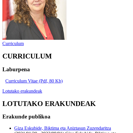
Curriculum
CURRICULUM
Laburpena
Curriculum Vitae (Pdf, 80 Kb)
Lotutako erakundeak
LOTUTAKO ERAKUNDEAK
Erakunde publikoa
Giza Eskubide, Biktima eta Aniztasun Zuzendaritza