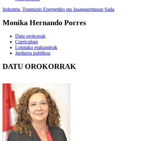
Industria, Trantsizio Energetiko eta Jasangarritasun Saila
Monika Hernando Porres
Datu orokorrak
Curriculum
Lotutako erakundeak
Jarduera publikoa
DATU OROKORRAK