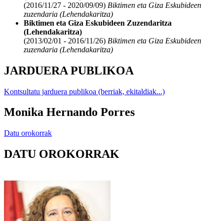
(2016/11/27 - 2020/09/09)
Biktimen eta Giza Eskubideen
zuzendaria (Lehendakaritza)
Biktimen eta Giza Eskubideen Zuzendaritza
(Lehendakaritza)
(2013/02/01 - 2016/11/26)
Biktimen eta Giza Eskubideen
zuzendaria (Lehendakaritza)
JARDUERA PUBLIKOA
Kontsultatu jarduera publikoa (berriak, ekitaldiak...)
Monika Hernando Porres
Datu orokorrak
DATU OROKORRAK