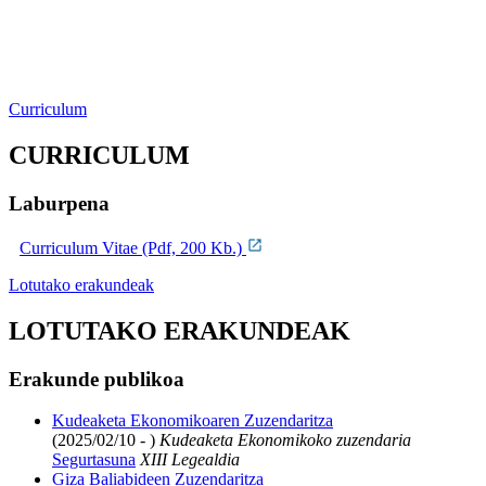
Curriculum
CURRICULUM
Laburpena
Curriculum Vitae (Pdf, 200 Kb.)
Lotutako erakundeak
LOTUTAKO ERAKUNDEAK
Erakunde publikoa
Kudeaketa Ekonomikoaren Zuzendaritza
(2025/02/10 - )
Kudeaketa Ekonomikoko zuzendaria
Segurtasuna
XIII Legealdia
Giza Baliabideen Zuzendaritza