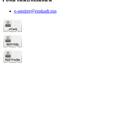
e-aguirre@euskadi.eus