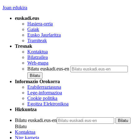
Joan edukira
euskadi.eus
Hasiera-orria
Gaiak
Eusko Jaurlaritza
Tramiteak
Tresnak
Kontaktua
Bilatzailea
Web-mapa
Bilatu euskadi.eus-en
Informazio Orokorra
Erabilerraztasuna
Lege-informazioa
Cookie politika
Egoitza Elektronikoa
Hizkuntza
Bilatu euskadi.eus-en
Bilatu
Kontaktua
Nire karpeta