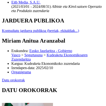
Eitb Media, S.A.U.
(2021/03/01 - 2024/08/31)
Albiste eta Kirol-saioen Operazio
eta Produkzio zuzendaria
JARDUERA PUBLIKOA
Kontsultatu jarduera publikoa (berriak, ekitaldiak...)
Miriam Anitua Aranzabal
Erakundea
:
Eusko Jaurlaritza - Gobierno
Vasco
>
Segurtasuna
>
Kudeaketa Ekonomikoaren
Zuzendaritza
Kargua
:
Kudeaketa Ekonomikoko zuzendaria
Izendapen-data
:
2025/02/10
Organigrama
Datu orokorrak
DATU OROKORRAK