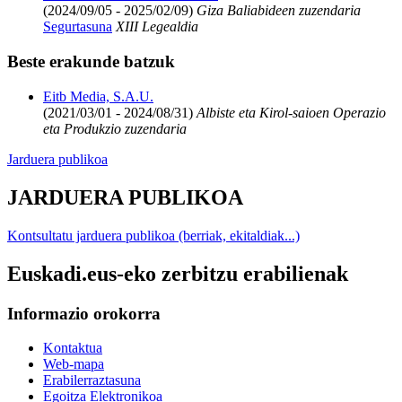
(2024/09/05 - 2025/02/09)
Giza Baliabideen zuzendaria
Segurtasuna
XIII Legealdia
Beste erakunde batzuk
Eitb Media, S.A.U.
(2021/03/01 - 2024/08/31)
Albiste eta Kirol-saioen Operazio
eta Produkzio zuzendaria
Jarduera publikoa
JARDUERA PUBLIKOA
Kontsultatu jarduera publikoa (berriak, ekitaldiak...)
Euskadi.eus-eko zerbitzu erabilienak
Informazio orokorra
Kontaktua
Web-mapa
Erabilerraztasuna
Egoitza Elektronikoa