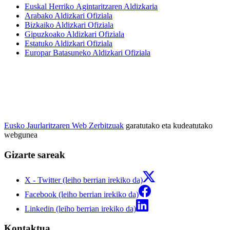
Euskal Herriko Agintaritzaren Aldizkaria
Arabako Aldizkari Ofiziala
Bizkaiko Aldizkari Ofiziala
Gipuzkoako Aldizkari Ofiziala
Estatuko Aldizkari Ofiziala
Europar Batasuneko Aldizkari Ofiziala
Eusko Jaurlaritzaren Web Zerbitzuak
garatutako eta kudeatutako
webgunea
Gizarte sareak
X - Twitter (leiho berrian irekiko da)
Facebook (leiho berrian irekiko da)
Linkedin (leiho berrian irekiko da)
Kontaktua