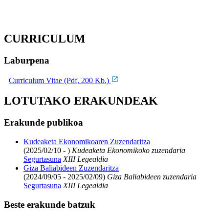
CURRICULUM
Laburpena
Curriculum Vitae (Pdf, 200 Kb.)
LOTUTAKO ERAKUNDEAK
Erakunde publikoa
Kudeaketa Ekonomikoaren Zuzendaritza
(2025/02/10 - )
Kudeaketa Ekonomikoko zuzendaria
Segurtasuna
XIII Legealdia
Giza Baliabideen Zuzendaritza
(2024/09/05 - 2025/02/09)
Giza Baliabideen zuzendaria
Segurtasuna
XIII Legealdia
Beste erakunde batzuk