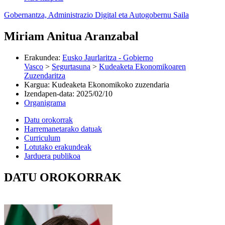
Gobernantza, Administrazio Digital eta Autogobernu Saila
Miriam Anitua Aranzabal
Erakundea
:
Eusko Jaurlaritza - Gobierno
Vasco
>
Segurtasuna
>
Kudeaketa Ekonomikoaren
Zuzendaritza
Kargua
:
Kudeaketa Ekonomikoko zuzendaria
Izendapen-data
:
2025/02/10
Organigrama
Datu orokorrak
Harremanetarako datuak
Curriculum
Lotutako erakundeak
Jarduera publikoa
DATU OROKORRAK