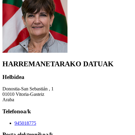
HARREMANETARAKO DATUAK
Helbidea
Donostia-San Sebastián , 1
01010 Vitoria-Gasteiz
Araba
Telefonoa/k
945018775
Posta elektronikoa/k