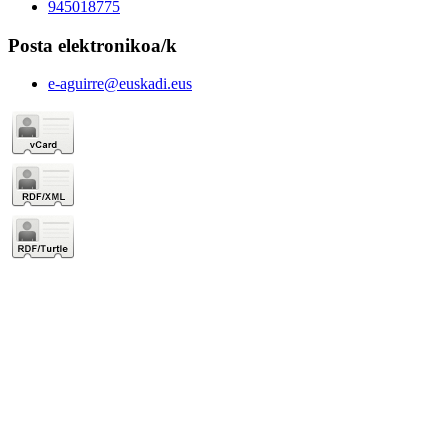
945018775
Posta elektronikoa/k
e-aguirre@euskadi.eus