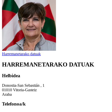
Harremanetarako datuak
HARREMANETARAKO DATUAK
Helbidea
Donostia-San Sebastián , 1
01010 Vitoria-Gasteiz
Araba
Telefonoa/k