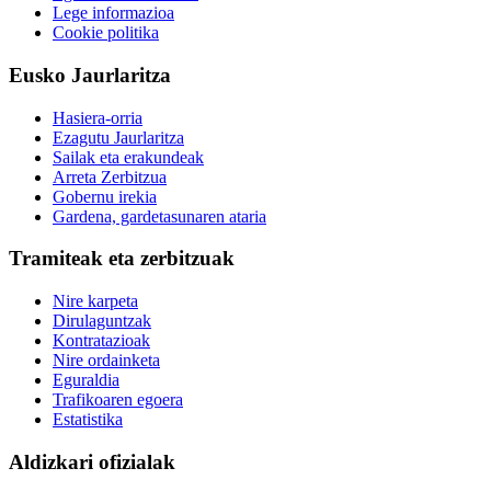
Lege informazioa
Cookie politika
Eusko Jaurlaritza
Hasiera-orria
Ezagutu Jaurlaritza
Sailak eta erakundeak
Arreta Zerbitzua
Gobernu irekia
Gardena, gardetasunaren ataria
Tramiteak eta zerbitzuak
Nire karpeta
Dirulaguntzak
Kontratazioak
Nire ordainketa
Eguraldia
Trafikoaren egoera
Estatistika
Aldizkari ofizialak