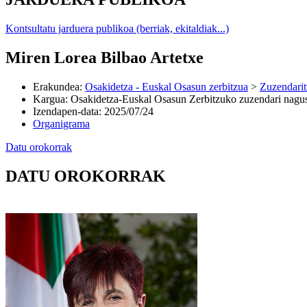
Kontsultatu jarduera publikoa (berriak, ekitaldiak...)
Miren Lorea Bilbao Artetxe
Erakundea
:
Osakidetza - Euskal Osasun zerbitzua
>
Zuzendarit
Kargua
:
Osakidetza-Euskal Osasun Zerbitzuko zuzendari nagu
Izendapen-data
:
2025/07/24
Organigrama
Datu orokorrak
DATU OROKORRAK