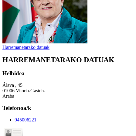
Harremanetarako datuak
HARREMANETARAKO DATUAK
Helbidea
Álava , 45
01006 Vitoria-Gasteiz
Araba
Telefonoa/k
945006221