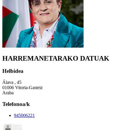
HARREMANETARAKO DATUAK
Helbidea
Álava , 45
01006 Vitoria-Gasteiz
Araba
Telefonoa/k
945006221