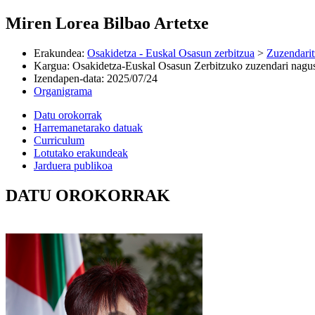
Miren Lorea Bilbao Artetxe
Erakundea
:
Osakidetza - Euskal Osasun zerbitzua
>
Zuzendarit
Kargua
:
Osakidetza-Euskal Osasun Zerbitzuko zuzendari nagu
Izendapen-data
:
2025/07/24
Organigrama
Datu orokorrak
Harremanetarako datuak
Curriculum
Lotutako erakundeak
Jarduera publikoa
DATU OROKORRAK