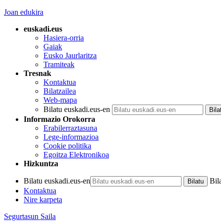
Joan edukira
euskadi.eus
Hasiera-orria
Gaiak
Eusko Jaurlaritza
Tramiteak
Tresnak
Kontaktua
Bilatzailea
Web-mapa
Bilatu euskadi.eus-en
Informazio Orokorra
Erabilerraztasuna
Lege-informazioa
Cookie politika
Egoitza Elektronikoa
Hizkuntza
Bilatu euskadi.eus-en
Bil
Kontaktua
Nire karpeta
Segurtasun Saila