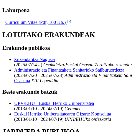
Laburpena
Curriculum Vitae (Pdf, 100 Kb.)
LOTUTAKO ERAKUNDEAK
Erakunde publikoa
Zuzendaritza Nagusia
(2025/07/24 - )
Osakidetza-Euskal Osasun Zerbitzuko zuzendar
Administrazio eta Finantzaketa Sanitarioko Sailburuordetza
(2024/07/20 - 2025/07/23)
Administrazio eta Finantzaketa Sani
Osasuna
XIII Legealdia
Beste erakunde batzuk
UPV/EHU - Euskal Herriko Unibertsitatea
(2013/01/10 - 2024/07/19)
Gerentea
Euskal Herriko Unibertsitatearen Gizarte Kontseilua
(2013/01/10 - 2024/07/19)
UPH/EHUko ordezkaria
JARDUERA PUBLIKOA