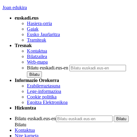
Joan edukira
euskadi.eus
Hasiera-orria
Gaiak
Eusko Jaurlaritza
Tramiteak
Tresnak
Kontaktua
Bilatzailea
Web-mapa
Bilatu euskadi.eus-en
Informazio Orokorra
Erabilerraztasuna
Lege-informazioa
Cookie politika
Egoitza Elektronikoa
Hizkuntza
Bilatu euskadi.eus-en
Bilatu
Kontaktua
Nire karpeta