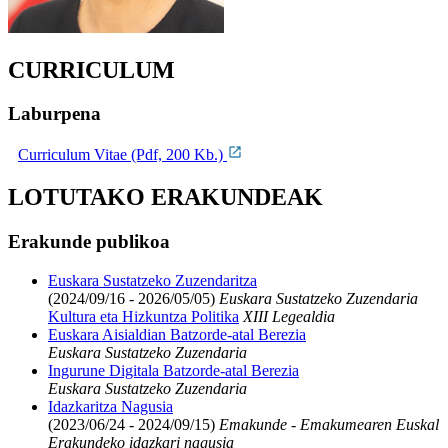
CURRICULUM
Laburpena
Curriculum Vitae (Pdf, 200 Kb.)
LOTUTAKO ERAKUNDEAK
Erakunde publikoa
Euskara Sustatzeko Zuzendaritza
(2024/09/16 - 2026/05/05)
Euskara Sustatzeko Zuzendaria
Kultura eta Hizkuntza Politika
XIII Legealdia
Euskara Aisialdian Batzorde-atal Berezia
Euskara Sustatzeko Zuzendaria
Ingurune Digitala Batzorde-atal Berezia
Euskara Sustatzeko Zuzendaria
Idazkaritza Nagusia
(2023/06/24 - 2024/09/15)
Emakunde - Emakumearen Euskal
Erakundeko idazkari nagusia