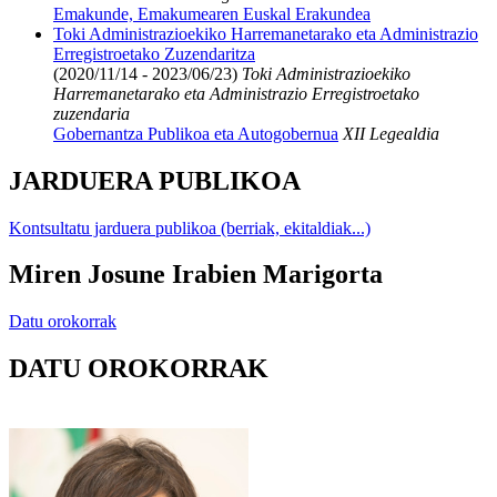
Emakunde, Emakumearen Euskal Erakundea
Toki Administrazioekiko Harremanetarako eta Administrazio
Erregistroetako Zuzendaritza
(2020/11/14 - 2023/06/23)
Toki Administrazioekiko
Harremanetarako eta Administrazio Erregistroetako
zuzendaria
Gobernantza Publikoa eta Autogobernua
XII Legealdia
JARDUERA PUBLIKOA
Kontsultatu jarduera publikoa (berriak, ekitaldiak...)
Miren Josune Irabien Marigorta
Datu orokorrak
DATU OROKORRAK