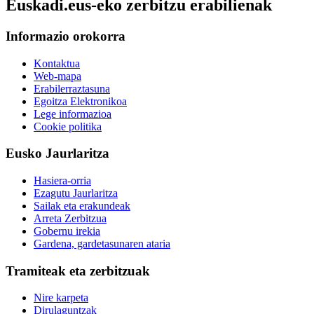
Euskadi.eus-eko zerbitzu erabilienak
Informazio orokorra
Kontaktua
Web-mapa
Erabilerraztasuna
Egoitza Elektronikoa
Lege informazioa
Cookie politika
Eusko Jaurlaritza
Hasiera-orria
Ezagutu Jaurlaritza
Sailak eta erakundeak
Arreta Zerbitzua
Gobernu irekia
Gardena, gardetasunaren ataria
Tramiteak eta zerbitzuak
Nire karpeta
Dirulaguntzak