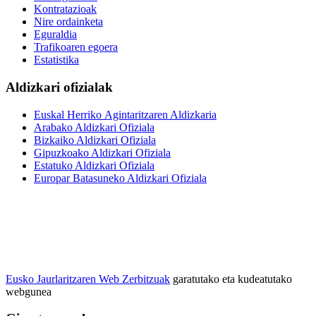
Kontratazioak
Nire ordainketa
Eguraldia
Trafikoaren egoera
Estatistika
Aldizkari ofizialak
Euskal Herriko Agintaritzaren Aldizkaria
Arabako Aldizkari Ofiziala
Bizkaiko Aldizkari Ofiziala
Gipuzkoako Aldizkari Ofiziala
Estatuko Aldizkari Ofiziala
Europar Batasuneko Aldizkari Ofiziala
Eusko Jaurlaritzaren Web Zerbitzuak
garatutako eta kudeatutako
webgunea