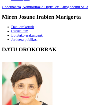
Gobernantza, Administrazio Digital eta Autogobernu Saila
Miren Josune Irabien Marigorta
Datu orokorrak
Curriculum
Lotutako erakundeak
Jarduera publikoa
DATU OROKORRAK