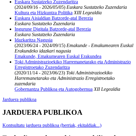
Euskara Sustatzeko Zuzendaritza
(2024/09/16 - 2026/05/05)
Euskara Sustatzeko Zuzendaria
Kultura eta Hizkuntza Politika
XIII Legealdia
Euskara Aisialdian Batzorde-atal Berezia
Euskara Sustatzeko Zuzendaria
Ingurune Digitala Batzorde-atal Berezia
Euskara Sustatzeko Zuzendaria
Idazkaritza Nagusia
(2023/06/24 - 2024/09/15)
Emakunde - Emakumearen Euskal
Erakundeko idazkari nagusia
Emakunde, Emakumearen Euskal Erakundea
Toki Administrazioekiko Harremanetarako eta Administrazio
Erregistroetako Zuzendaritza
(2020/11/14 - 2023/06/23)
Toki Administrazioekiko
Harremanetarako eta Administrazio Erregistroetako
zuzendaria
Gobernantza Publikoa eta Autogobernua
XII Legealdia
Jarduera publikoa
JARDUERA PUBLIKOA
Kontsultatu jarduera publikoa (berriak, ekitaldiak...)