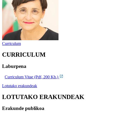
Curriculum
CURRICULUM
Laburpena
Curriculum Vitae (Pdf, 200 Kb.)
Lotutako erakundeak
LOTUTAKO ERAKUNDEAK
Erakunde publikoa