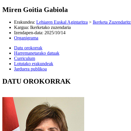
Miren Goitia Gabiola
Erakundea
:
Lehiaren Euskal Agintaritza
>
Ikerketa Zuzendaritz
Kargua
:
Ikerketako zuzendaria
Izendapen-data
:
2025/10/14
Organigrama
Datu orokorrak
Harremanetarako datuak
Curriculum
Lotutako erakundeak
Jarduera publikoa
DATU OROKORRAK