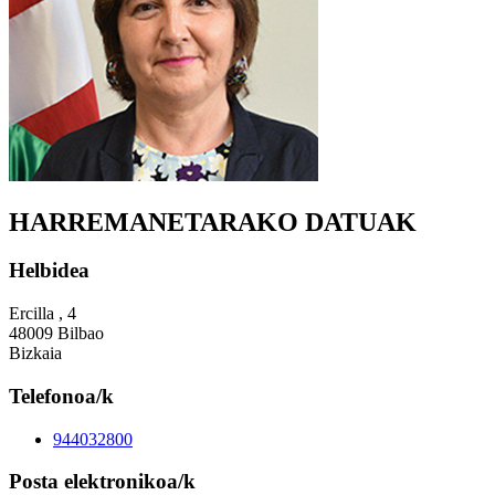
HARREMANETARAKO DATUAK
Helbidea
Ercilla , 4
48009 Bilbao
Bizkaia
Telefonoa/k
944032800
Posta elektronikoa/k