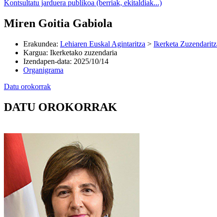
Kontsultatu jarduera publikoa (berriak, ekitaldiak...)
Miren Goitia Gabiola
Erakundea
:
Lehiaren Euskal Agintaritza
>
Ikerketa Zuzendaritz
Kargua
:
Ikerketako zuzendaria
Izendapen-data
:
2025/10/14
Organigrama
Datu orokorrak
DATU OROKORRAK