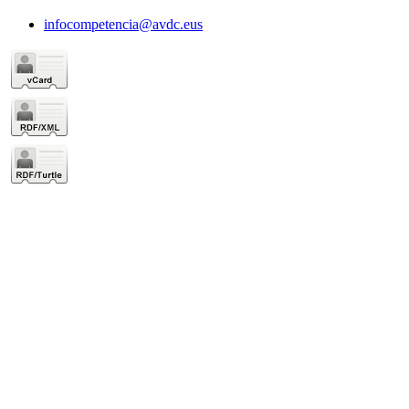
infocompetencia@avdc.eus