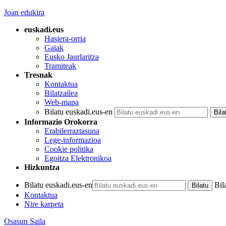
Joan edukira
euskadi.eus
Hasiera-orria
Gaiak
Eusko Jaurlaritza
Tramiteak
Tresnak
Kontaktua
Bilatzailea
Web-mapa
Bilatu euskadi.eus-en
Informazio Orokorra
Erabilerraztasuna
Lege-informazioa
Cookie politika
Egoitza Elektronikoa
Hizkuntza
Bilatu euskadi.eus-en
Bil
Kontaktua
Nire karpeta
Osasun Saila