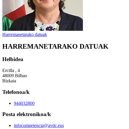
Harremanetarako datuak
HARREMANETARAKO DATUAK
Helbidea
Ercilla , 4
48009 Bilbao
Bizkaia
Telefonoa/k
944032800
Posta elektronikoa/k
infocompetencia@avdc.eus