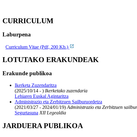
CURRICULUM
Laburpena
Curriculum Vitae (Pdf, 200 Kb.)
LOTUTAKO ERAKUNDEAK
Erakunde publikoa
Ikerketa Zuzendaritza
(2025/10/14 - )
Ikerketako zuzendaria
Lehiaren Euskal Agintaritza
Administrazio eta Zerbitzuen Sailburuordetza
(2021/03/27 - 2024/01/19)
Administrazio eta Zerbitzuen sailbu
Segurtasuna
XII Legealdia
JARDUERA PUBLIKOA