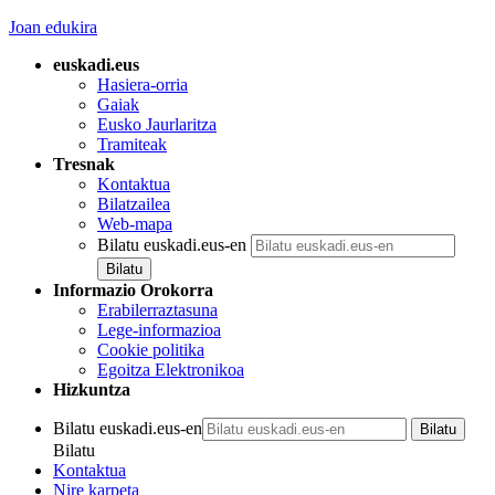
Joan edukira
euskadi.eus
Hasiera-orria
Gaiak
Eusko Jaurlaritza
Tramiteak
Tresnak
Kontaktua
Bilatzailea
Web-mapa
Bilatu euskadi.eus-en
Informazio Orokorra
Erabilerraztasuna
Lege-informazioa
Cookie politika
Egoitza Elektronikoa
Hizkuntza
Bilatu euskadi.eus-en
Bilatu
Kontaktua
Nire karpeta