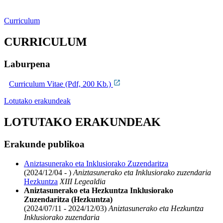
Curriculum
CURRICULUM
Laburpena
Curriculum Vitae (Pdf, 200 Kb.)
Lotutako erakundeak
LOTUTAKO ERAKUNDEAK
Erakunde publikoa
Aniztasunerako eta Inklusiorako Zuzendaritza
(2024/12/04 - )
Aniztasunerako eta Inklusiorako zuzendaria
Hezkuntza
XIII Legealdia
Aniztasunerako eta Hezkuntza Inklusiorako
Zuzendaritza (Hezkuntza)
(2024/07/11 - 2024/12/03)
Aniztasunerako eta Hezkuntza
Inklusiorako zuzendaria