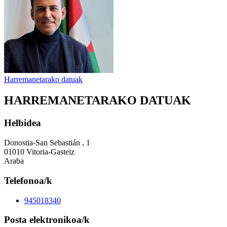
Harremanetarako datuak
HARREMANETARAKO DATUAK
Helbidea
Donostia-San Sebastián , 1
01010 Vitoria-Gasteiz
Araba
Telefonoa/k
945018340
Posta elektronikoa/k