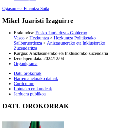
Ogasun eta Finantza Saila
Mikel Juaristi Izaguirre
Erakundea
:
Eusko Jaurlaritza - Gobierno
Vasco
>
Hezkuntza
>
Hezkuntza Politiketako
Sailburuordetza
>
Aniztasunerako eta Inklusiorako
Zuzendaritza
Kargua
:
Aniztasunerako eta Inklusiorako zuzendaria
Izendapen-data
:
2024/12/04
Organigrama
Datu orokorrak
Harremanetarako datuak
Curriculum
Lotutako erakundeak
Jarduera publikoa
DATU OROKORRAK