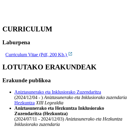
CURRICULUM
Laburpena
Curriculum Vitae (Pdf, 200 Kb.)
LOTUTAKO ERAKUNDEAK
Erakunde publikoa
Aniztasunerako eta Inklusiorako Zuzendaritza
(2024/12/04 - )
Aniztasunerako eta Inklusiorako zuzendaria
Hezkuntza
XIII Legealdia
Aniztasunerako eta Hezkuntza Inklusiorako
Zuzendaritza (Hezkuntza)
(2024/07/11 - 2024/12/03)
Aniztasunerako eta Hezkuntza
Inklusiorako zuzendaria