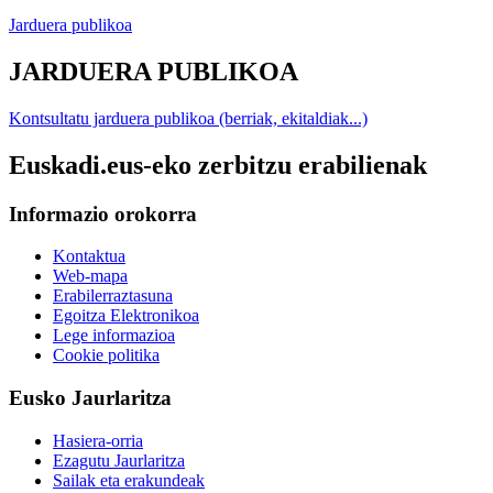
Jarduera publikoa
JARDUERA PUBLIKOA
Kontsultatu jarduera publikoa (berriak, ekitaldiak...)
Euskadi.eus-eko zerbitzu erabilienak
Informazio orokorra
Kontaktua
Web-mapa
Erabilerraztasuna
Egoitza Elektronikoa
Lege informazioa
Cookie politika
Eusko Jaurlaritza
Hasiera-orria
Ezagutu Jaurlaritza
Sailak eta erakundeak