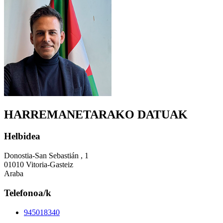
HARREMANETARAKO DATUAK
Helbidea
Donostia-San Sebastián , 1
01010 Vitoria-Gasteiz
Araba
Telefonoa/k
945018340