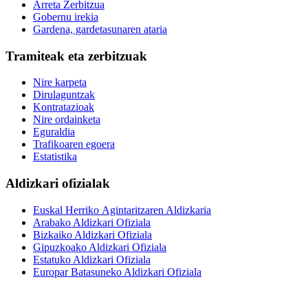
Arreta Zerbitzua
Gobernu irekia
Gardena, gardetasunaren ataria
Tramiteak eta zerbitzuak
Nire karpeta
Dirulaguntzak
Kontratazioak
Nire ordainketa
Eguraldia
Trafikoaren egoera
Estatistika
Aldizkari ofizialak
Euskal Herriko Agintaritzaren Aldizkaria
Arabako Aldizkari Ofiziala
Bizkaiko Aldizkari Ofiziala
Gipuzkoako Aldizkari Ofiziala
Estatuko Aldizkari Ofiziala
Europar Batasuneko Aldizkari Ofiziala