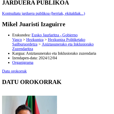
JARDUERA PUBLIKOA
Kontsultatu jarduera publikoa (berriak, ekitaldiak...)
Mikel Juaristi Izaguirre
Erakundea
:
Eusko Jaurlaritza - Gobierno
Vasco
>
Hezkuntza
>
Hezkuntza Politiketako
Sailburuordetza
>
Aniztasunerako eta Inklusiorako
Zuzendaritza
Kargua
:
Aniztasunerako eta Inklusiorako zuzendaria
Izendapen-data
:
2024/12/04
Organigrama
Datu orokorrak
DATU OROKORRAK