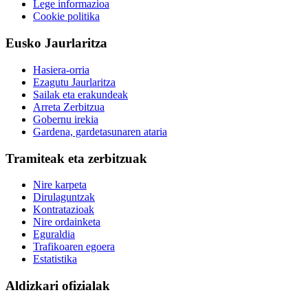
Lege informazioa
Cookie politika
Eusko Jaurlaritza
Hasiera-orria
Ezagutu Jaurlaritza
Sailak eta erakundeak
Arreta Zerbitzua
Gobernu irekia
Gardena, gardetasunaren ataria
Tramiteak eta zerbitzuak
Nire karpeta
Dirulaguntzak
Kontratazioak
Nire ordainketa
Eguraldia
Trafikoaren egoera
Estatistika
Aldizkari ofizialak