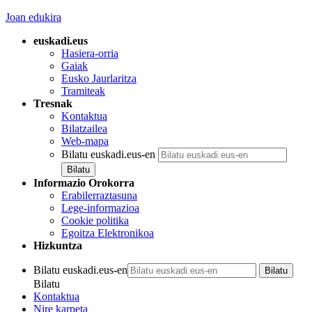
Joan edukira
euskadi.eus
Hasiera-orria
Gaiak
Eusko Jaurlaritza
Tramiteak
Tresnak
Kontaktua
Bilatzailea
Web-mapa
Bilatu euskadi.eus-en
Informazio Orokorra
Erabilerraztasuna
Lege-informazioa
Cookie politika
Egoitza Elektronikoa
Hizkuntza
Bilatu euskadi.eus-en
Bilatu
Kontaktua
Nire karpeta