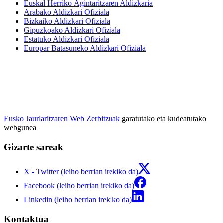
Euskal Herriko Agintaritzaren Aldizkaria
Arabako Aldizkari Ofiziala
Bizkaiko Aldizkari Ofiziala
Gipuzkoako Aldizkari Ofiziala
Estatuko Aldizkari Ofiziala
Europar Batasuneko Aldizkari Ofiziala
Eusko Jaurlaritzaren Web Zerbitzuak
garatutako eta kudeatutako
webgunea
Gizarte sareak
X - Twitter (leiho berrian irekiko da)
Facebook (leiho berrian irekiko da)
Linkedin (leiho berrian irekiko da)
Kontaktua