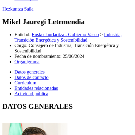
Hezkuntza Saila
Mikel Jauregi Letemendia
Entidad
:
Eusko Jaurlaritza - Gobierno Vasco
>
Industria,
Transición Energética y Sostenibilidad
Cargo
:
Consejero de Industria, Transición Energética y
Sostenibilidad
Fecha de nombramiento
:
25/06/2024
Organigrama
Datos generales
Datos de contacto
Curriculum
Entidades relacionadas
Actividad pública
DATOS GENERALES