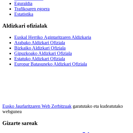
Eguraldia
Trafikoaren egoera
Estatistika
Aldizkari ofizialak
Euskal Herriko Agintaritzaren Aldizkaria
Arabako Aldizkari Ofiziala
Bizkaiko Aldizkari Ofiziala
Gipuzkoako Aldizkari Ofiziala
Estatuko Aldizkari Ofiziala
Europar Batasuneko Aldizkari Ofiziala
Eusko Jaurlaritzaren Web Zerbitzuak
garatutako eta kudeatutako
webgunea
Gizarte sareak