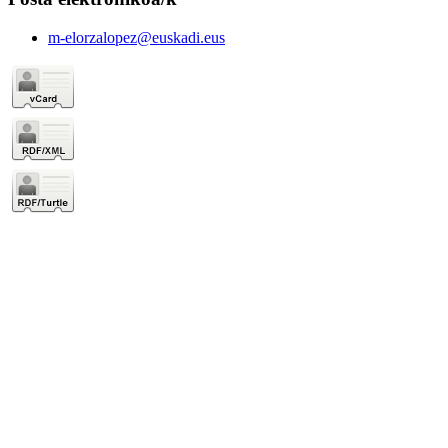
m-elorzalopez@euskadi.eus