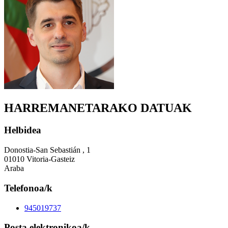
HARREMANETARAKO DATUAK
Helbidea
Donostia-San Sebastián , 1
01010 Vitoria-Gasteiz
Araba
Telefonoa/k
945019737
Posta elektronikoa/k