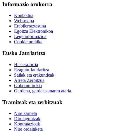
Informazio orokorra
Kontaktua
Web-mapa
Erabilerraztasuna
Egoitza Elektronikoa
Lege informazioa
Cookie politika
Eusko Jaurlaritza
Hasiera-orria
Ezagutu Jaurlaritza
Sailak eta erakundeak
Arreta Zerbitzua
Gobernu irekia
Gardena, gardetasunaren ataria
Tramiteak eta zerbitzuak
Nire karpeta
Dirulaguntzak
Kontratazioak
Nire ordainketa