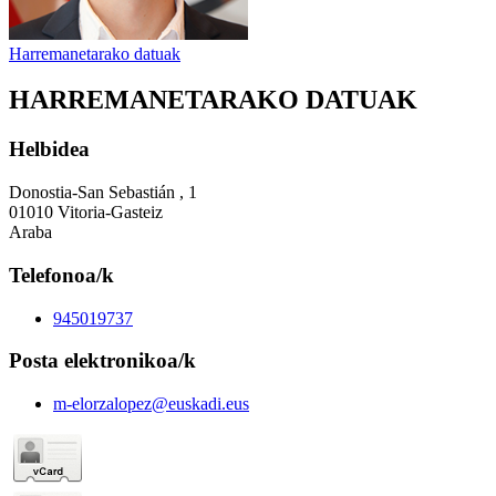
Harremanetarako datuak
HARREMANETARAKO DATUAK
Helbidea
Donostia-San Sebastián , 1
01010 Vitoria-Gasteiz
Araba
Telefonoa/k
945019737
Posta elektronikoa/k
m-elorzalopez@euskadi.eus