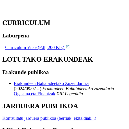
CURRICULUM
Laburpena
Curriculum Vitae (Pdf, 200 Kb.)
LOTUTAKO ERAKUNDEAK
Erakunde publikoa
Erakundeen Baliabideetako Zuzendaritza
(2024/09/07 - )
Erakundeen Baliabideetako zuzendaria
Ogasuna eta Finantzak
XIII Legealdia
JARDUERA PUBLIKOA
Kontsultatu jarduera publikoa (berriak, ekitaldiak...)