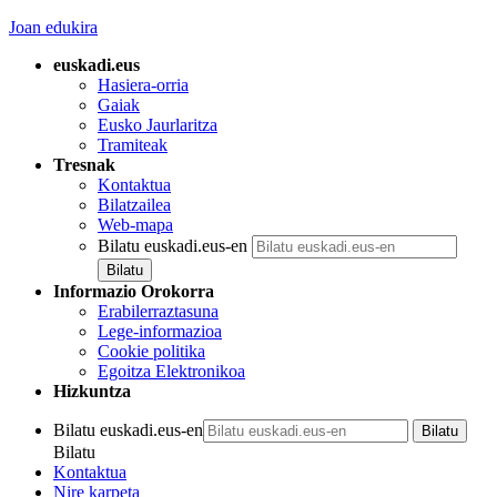
Joan edukira
euskadi.eus
Hasiera-orria
Gaiak
Eusko Jaurlaritza
Tramiteak
Tresnak
Kontaktua
Bilatzailea
Web-mapa
Bilatu euskadi.eus-en
Informazio Orokorra
Erabilerraztasuna
Lege-informazioa
Cookie politika
Egoitza Elektronikoa
Hizkuntza
Bilatu euskadi.eus-en
Bilatu
Kontaktua
Nire karpeta