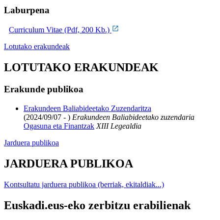
Laburpena
Curriculum Vitae (Pdf, 200 Kb.)
Lotutako erakundeak
LOTUTAKO ERAKUNDEAK
Erakunde publikoa
Erakundeen Baliabideetako Zuzendaritza
(2024/09/07 - )
Erakundeen Baliabideetako zuzendaria
Ogasuna eta Finantzak
XIII Legealdia
Jarduera publikoa
JARDUERA PUBLIKOA
Kontsultatu jarduera publikoa (berriak, ekitaldiak...)
Euskadi.eus-eko zerbitzu erabilienak