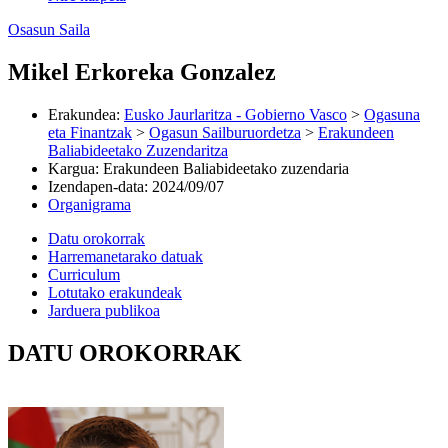
Osasun Saila
Mikel Erkoreka Gonzalez
Erakundea
:
Eusko Jaurlaritza - Gobierno Vasco
>
Ogasuna
eta Finantzak
>
Ogasun Sailburuordetza
>
Erakundeen
Baliabideetako Zuzendaritza
Kargua
:
Erakundeen Baliabideetako zuzendaria
Izendapen-data
:
2024/09/07
Organigrama
Datu orokorrak
Harremanetarako datuak
Curriculum
Lotutako erakundeak
Jarduera publikoa
DATU OROKORRAK