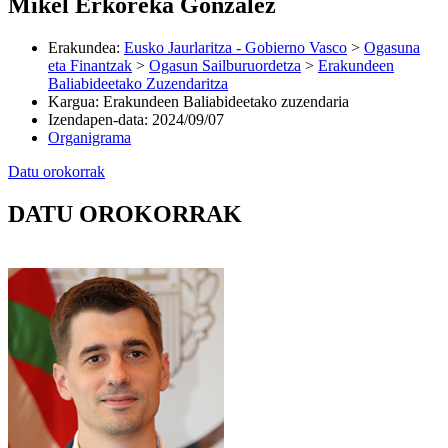
Mikel Erkoreka Gonzalez
Erakundea
:
Eusko Jaurlaritza - Gobierno Vasco
>
Ogasuna
eta Finantzak
>
Ogasun Sailburuordetza
>
Erakundeen
Baliabideetako Zuzendaritza
Kargua
:
Erakundeen Baliabideetako zuzendaria
Izendapen-data
:
2024/09/07
Organigrama
Datu orokorrak
DATU OROKORRAK