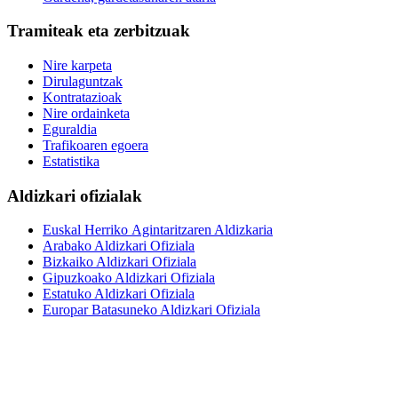
Tramiteak eta zerbitzuak
Nire karpeta
Dirulaguntzak
Kontratazioak
Nire ordainketa
Eguraldia
Trafikoaren egoera
Estatistika
Aldizkari ofizialak
Euskal Herriko Agintaritzaren Aldizkaria
Arabako Aldizkari Ofiziala
Bizkaiko Aldizkari Ofiziala
Gipuzkoako Aldizkari Ofiziala
Estatuko Aldizkari Ofiziala
Europar Batasuneko Aldizkari Ofiziala