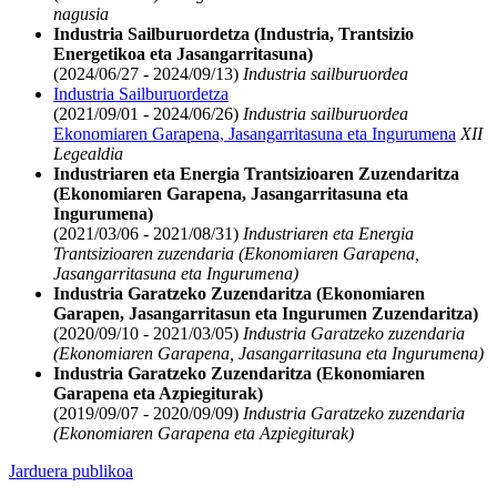
nagusia
Industria Sailburuordetza (Industria, Trantsizio
Energetikoa eta Jasangarritasuna)
(2024/06/27 - 2024/09/13)
Industria sailburuordea
Industria Sailburuordetza
(2021/09/01 - 2024/06/26)
Industria sailburuordea
Ekonomiaren Garapena, Jasangarritasuna eta Ingurumena
XII
Legealdia
Industriaren eta Energia Trantsizioaren Zuzendaritza
(Ekonomiaren Garapena, Jasangarritasuna eta
Ingurumena)
(2021/03/06 - 2021/08/31)
Industriaren eta Energia
Trantsizioaren zuzendaria (Ekonomiaren Garapena,
Jasangarritasuna eta Ingurumena)
Industria Garatzeko Zuzendaritza (Ekonomiaren
Garapen, Jasangarritasun eta Ingurumen Zuzendaritza)
(2020/09/10 - 2021/03/05)
Industria Garatzeko zuzendaria
(Ekonomiaren Garapena, Jasangarritasuna eta Ingurumena)
Industria Garatzeko Zuzendaritza (Ekonomiaren
Garapena eta Azpiegiturak)
(2019/09/07 - 2020/09/09)
Industria Garatzeko zuzendaria
(Ekonomiaren Garapena eta Azpiegiturak)
Jarduera publikoa