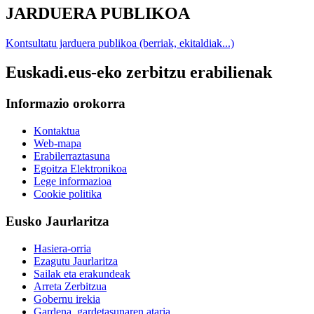
JARDUERA PUBLIKOA
Kontsultatu jarduera publikoa (berriak, ekitaldiak...)
Euskadi.eus-eko zerbitzu erabilienak
Informazio orokorra
Kontaktua
Web-mapa
Erabilerraztasuna
Egoitza Elektronikoa
Lege informazioa
Cookie politika
Eusko Jaurlaritza
Hasiera-orria
Ezagutu Jaurlaritza
Sailak eta erakundeak
Arreta Zerbitzua
Gobernu irekia
Gardena, gardetasunaren ataria