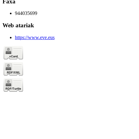
Faxa
944035699
Web atariak
https://www.eve.eus