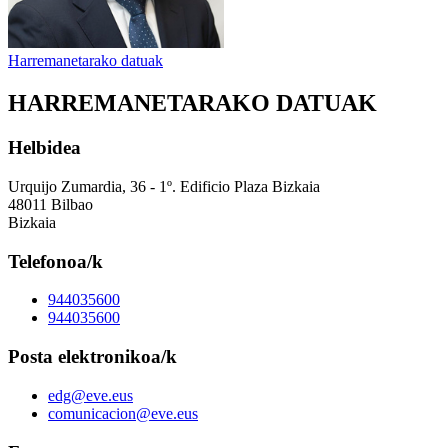
Harremanetarako datuak
HARREMANETARAKO DATUAK
Helbidea
Urquijo Zumardia, 36 - 1º. Edificio Plaza Bizkaia
48011 Bilbao
Bizkaia
Telefonoa/k
944035600
944035600
Posta elektronikoa/k
edg@eve.eus
comunicacion@eve.eus