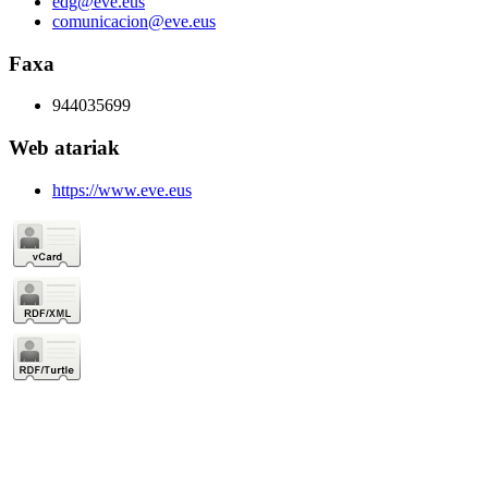
edg@eve.eus
comunicacion@eve.eus
Faxa
944035699
Web atariak
https://www.eve.eus