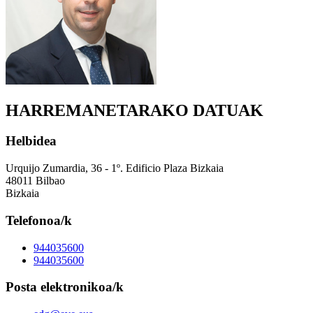
HARREMANETARAKO DATUAK
Helbidea
Urquijo Zumardia, 36 - 1º. Edificio Plaza Bizkaia
48011 Bilbao
Bizkaia
Telefonoa/k
944035600
944035600
Posta elektronikoa/k