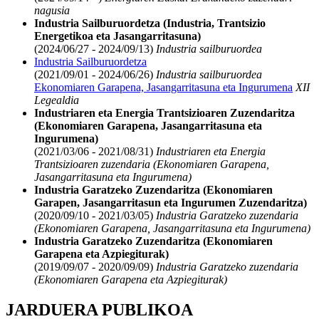
nagusia
Industria Sailburuordetza (Industria, Trantsizio
Energetikoa eta Jasangarritasuna)
(2024/06/27 - 2024/09/13)
Industria sailburuordea
Industria Sailburuordetza
(2021/09/01 - 2024/06/26)
Industria sailburuordea
Ekonomiaren Garapena, Jasangarritasuna eta Ingurumena
XII
Legealdia
Industriaren eta Energia Trantsizioaren Zuzendaritza
(Ekonomiaren Garapena, Jasangarritasuna eta
Ingurumena)
(2021/03/06 - 2021/08/31)
Industriaren eta Energia
Trantsizioaren zuzendaria (Ekonomiaren Garapena,
Jasangarritasuna eta Ingurumena)
Industria Garatzeko Zuzendaritza (Ekonomiaren
Garapen, Jasangarritasun eta Ingurumen Zuzendaritza)
(2020/09/10 - 2021/03/05)
Industria Garatzeko zuzendaria
(Ekonomiaren Garapena, Jasangarritasuna eta Ingurumena)
Industria Garatzeko Zuzendaritza (Ekonomiaren
Garapena eta Azpiegiturak)
(2019/09/07 - 2020/09/09)
Industria Garatzeko zuzendaria
(Ekonomiaren Garapena eta Azpiegiturak)
JARDUERA PUBLIKOA