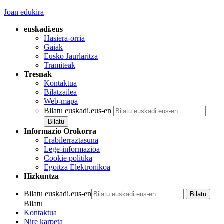
Joan edukira
euskadi.eus
Hasiera-orria
Gaiak
Eusko Jaurlaritza
Tramiteak
Tresnak
Kontaktua
Bilatzailea
Web-mapa
Bilatu euskadi.eus-en
Informazio Orokorra
Erabilerraztasuna
Lege-informazioa
Cookie politika
Egoitza Elektronikoa
Hizkuntza
Bilatu euskadi.eus-en
Bilatu
Kontaktua
Nire karpeta