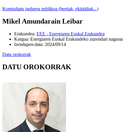
Kontsultatu jarduera publikoa (berriak, ekitaldiak...)
Mikel Amundarain Leibar
Erakundea
:
EEE - Energiaren Euskal Erakundea
Kargua
:
Energiaren Euskal Erakundeko zuzendari nagusia
Izendapen-data
:
2024/09/14
Datu orokorrak
DATU OROKORRAK