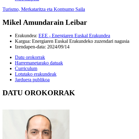
Turismo, Merkataritza eta Kontsumo Saila
Mikel Amundarain Leibar
Erakundea
:
EEE - Energiaren Euskal Erakundea
Kargua
:
Energiaren Euskal Erakundeko zuzendari nagusia
Izendapen-data
:
2024/09/14
Datu orokorrak
Harremanetarako datuak
Curriculum
Lotutako erakundeak
Jarduera publikoa
DATU OROKORRAK