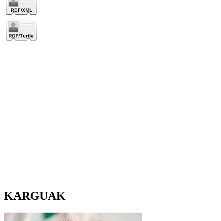
KARGUAK