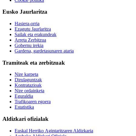
Cookie politika
Eusko Jaurlaritza
Hasiera-orria
Ezagutu Jaurlaritza
Sailak eta erakundeak
Arreta Zerbitzua
Gobernu irekia
Gardena, gardetasunaren ataria
Tramiteak eta zerbitzuak
Nire karpeta
Dirulaguntzak
Kontratazioak
Nire ordainketa
Eguraldia
Trafikoaren egoera
Estatistika
Aldizkari ofizialak
Euskal Herriko Agintaritzaren Aldizkaria