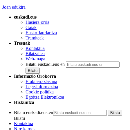
Joan edukira
euskadi.eus
Hasiera-orria
Gaiak
Eusko Jaurlaritza
Tramiteak
Tresnak
Kontaktua
Bilatzailea
Web-mapa
Bilatu euskadi.eus-en
Informazio Orokorra
Erabilerraztasuna
Lege-informazioa
Cookie politika
Egoitza Elektronikoa
Hizkuntza
Bilatu euskadi.eus-en
Bilatu
Kontaktua
Nire karpeta