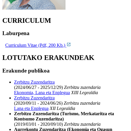
CURRICULUM
Laburpena
Curriculum Vitae (Pdf, 200 Kb.)
LOTUTAKO ERAKUNDEAK
Erakunde publikoa
Zerbitzu Zuzendaritza
(2024/06/27 - 2025/12/29)
Zerbitzu zuzendaria
Ekonomia, Lana eta Enplegua
XIII Legealdia
Zerbitzu Zuzendaritza
(2020/09/11 - 2024/06/26)
Zerbitzu zuzendaria
Lana eta Enplegua
XII Legealdia
Zerbitzu Zuzendaritza (Turismo, Merkataritza eta
Kontsumo Zuzendaritza)
(2019/03/01 - 2020/09/10)
Zerbitzu zuzendaria
Aurrekontu Zuzendaritza (Ekonomia eta Ogasun