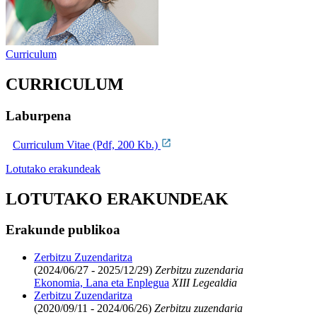
Curriculum
CURRICULUM
Laburpena
Curriculum Vitae (Pdf, 200 Kb.)
Lotutako erakundeak
LOTUTAKO ERAKUNDEAK
Erakunde publikoa
Zerbitzu Zuzendaritza
(2024/06/27 - 2025/12/29)
Zerbitzu zuzendaria
Ekonomia, Lana eta Enplegua
XIII Legealdia
Zerbitzu Zuzendaritza
(2020/09/11 - 2024/06/26)
Zerbitzu zuzendaria