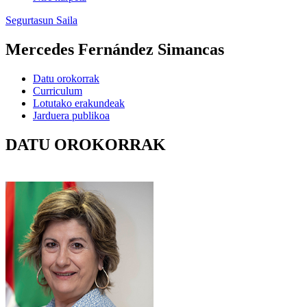
Segurtasun Saila
Mercedes Fernández Simancas
Datu orokorrak
Curriculum
Lotutako erakundeak
Jarduera publikoa
DATU OROKORRAK