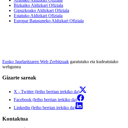
Arabako Aldizkari Ofiziala
Bizkaiko Aldizkari Ofiziala
Gipuzkoako Aldizkari Ofiziala
Estatuko Aldizkari Ofiziala
Europar Batasuneko Aldizkari Ofiziala
Eusko Jaurlaritzaren Web Zerbitzuak
garatutako eta kudeatutako
webgunea
Gizarte sareak
X - Twitter (leiho berrian irekiko da)
Facebook (leiho berrian irekiko da)
Linkedin (leiho berrian irekiko da)
Kontaktua