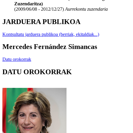
Zuzendaritza)
(2009/06/08 - 2012/12/27)
Aurrekontu zuzendaria
JARDUERA PUBLIKOA
Kontsultatu jarduera publikoa (berriak, ekitaldiak...)
Mercedes Fernández Simancas
Datu orokorrak
DATU OROKORRAK