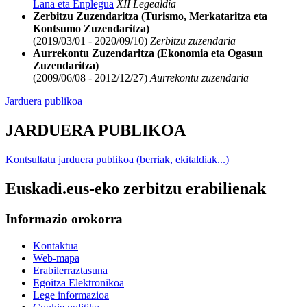
Lana eta Enplegua
XII Legealdia
Zerbitzu Zuzendaritza (Turismo, Merkataritza eta
Kontsumo Zuzendaritza)
(2019/03/01 - 2020/09/10)
Zerbitzu zuzendaria
Aurrekontu Zuzendaritza (Ekonomia eta Ogasun
Zuzendaritza)
(2009/06/08 - 2012/12/27)
Aurrekontu zuzendaria
Jarduera publikoa
JARDUERA PUBLIKOA
Kontsultatu jarduera publikoa (berriak, ekitaldiak...)
Euskadi.eus-eko zerbitzu erabilienak
Informazio orokorra
Kontaktua
Web-mapa
Erabilerraztasuna
Egoitza Elektronikoa
Lege informazioa