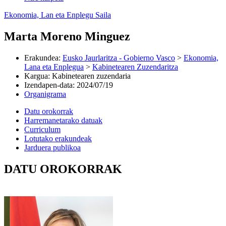
Ekonomia, Lan eta Enplegu Saila
Marta Moreno Minguez
Erakundea
:
Eusko Jaurlaritza - Gobierno Vasco
>
Ekonomia,
Lana eta Enplegua
>
Kabinetearen Zuzendaritza
Kargua
:
Kabinetearen zuzendaria
Izendapen-data
:
2024/07/19
Organigrama
Datu orokorrak
Harremanetarako datuak
Curriculum
Lotutako erakundeak
Jarduera publikoa
DATU OROKORRAK