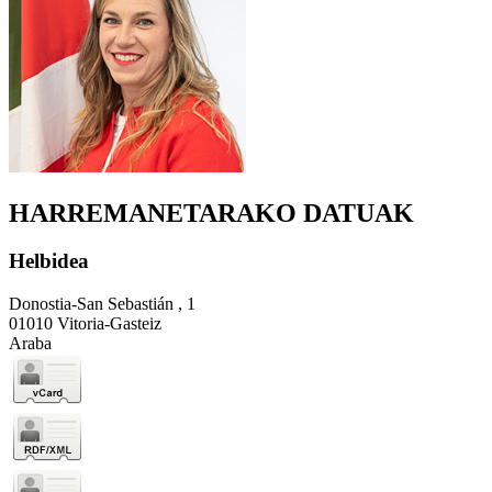
HARREMANETARAKO DATUAK
Helbidea
Donostia-San Sebastián , 1
01010 Vitoria-Gasteiz
Araba