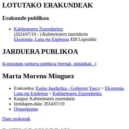
LOTUTAKO ERAKUNDEAK
Erakunde publikoa
Kabinetearen Zuzendaritza
(2024/07/19 - )
Kabinetearen zuzendaria
Ekonomia, Lana eta Enplegua
XIII Legealdia
JARDUERA PUBLIKOA
Kontsultatu jarduera publikoa (berriak, ekitaldiak...)
Marta Moreno Minguez
Erakundea
:
Eusko Jaurlaritza - Gobierno Vasco
>
Ekonomia,
Lana eta Enplegua
>
Kabinetearen Zuzendaritza
Kargua
:
Kabinetearen zuzendaria
Izendapen-data
:
2024/07/19
Organigrama
Datu orokorrak