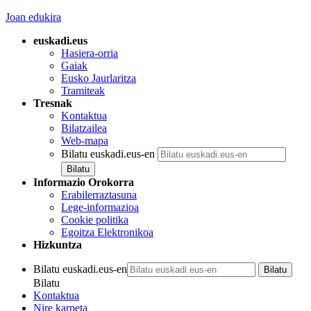
Joan edukira
euskadi.eus
Hasiera-orria
Gaiak
Eusko Jaurlaritza
Tramiteak
Tresnak
Kontaktua
Bilatzailea
Web-mapa
Bilatu euskadi.eus-en
Informazio Orokorra
Erabilerraztasuna
Lege-informazioa
Cookie politika
Egoitza Elektronikoa
Hizkuntza
Bilatu euskadi.eus-en
Bilatu
Kontaktua
Nire karpeta