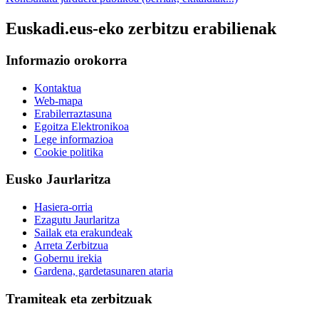
Euskadi.eus-eko zerbitzu erabilienak
Informazio orokorra
Kontaktua
Web-mapa
Erabilerraztasuna
Egoitza Elektronikoa
Lege informazioa
Cookie politika
Eusko Jaurlaritza
Hasiera-orria
Ezagutu Jaurlaritza
Sailak eta erakundeak
Arreta Zerbitzua
Gobernu irekia
Gardena, gardetasunaren ataria
Tramiteak eta zerbitzuak