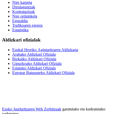
Nire karpeta
Dirulaguntzak
Kontratazioak
Nire ordainketa
Eguraldia
Trafikoaren egoera
Estatistika
Aldizkari ofizialak
Euskal Herriko Agintaritzaren Aldizkaria
Arabako Aldizkari Ofiziala
Bizkaiko Aldizkari Ofiziala
Gipuzkoako Aldizkari Ofiziala
Estatuko Aldizkari Ofiziala
Europar Batasuneko Aldizkari Ofiziala
Eusko Jaurlaritzaren Web Zerbitzuak
garatutako eta kudeatutako
webgunea