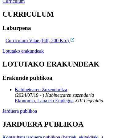
Curriculum
CURRICULUM
Laburpena
Curriculum Vitae (Pdf, 200 Kb.)
Lotutako erakundeak
LOTUTAKO ERAKUNDEAK
Erakunde publikoa
Kabinetearen Zuzendaritza
(2024/07/19 - )
Kabinetearen zuzendaria
Ekonomia, Lana eta Enplegua
XIII Legealdia
Jarduera publikoa
JARDUERA PUBLIKOA
Kontsultatu jarduera publikoa (berriak, ekitaldiak...)