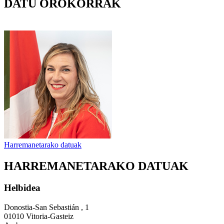
DATU OROKORRAK
Harremanetarako datuak
HARREMANETARAKO DATUAK
Helbidea
Donostia-San Sebastián , 1
01010 Vitoria-Gasteiz