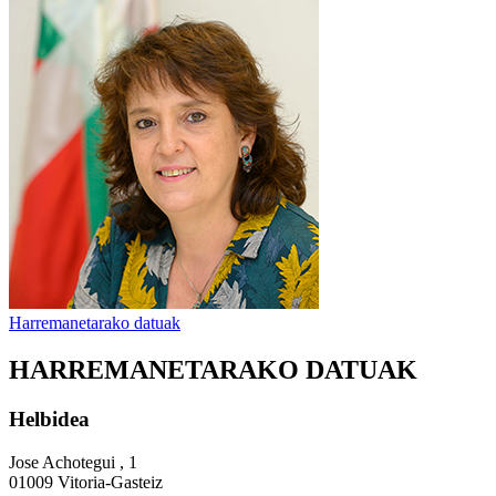
Harremanetarako datuak
HARREMANETARAKO DATUAK
Helbidea
Jose Achotegui , 1
01009 Vitoria-Gasteiz