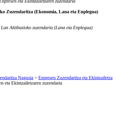
npresen eta Ekintzailetzaren zuzendaria
ko Zuzendaritza (Ekonomia, Lana eta Enplegua)
Lan Aktibazioko zuzendaria (Lana eta Enplegua)
endaritza Nagusia
>
Enpresen Zuzendaritza eta Ekintzailetza
 eta Ekintzailetzaren zuzendaria