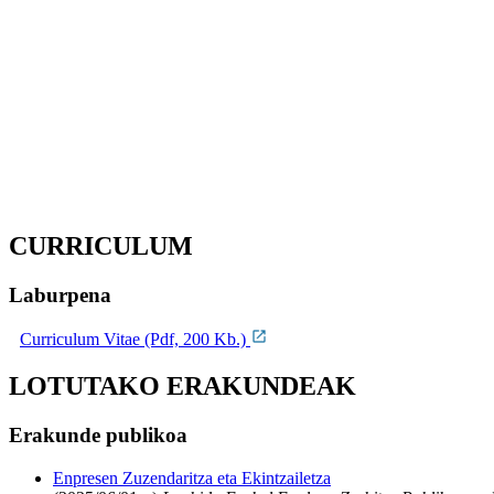
CURRICULUM
Laburpena
Curriculum Vitae (Pdf, 200 Kb.)
LOTUTAKO ERAKUNDEAK
Erakunde publikoa
Enpresen Zuzendaritza eta Ekintzailetza