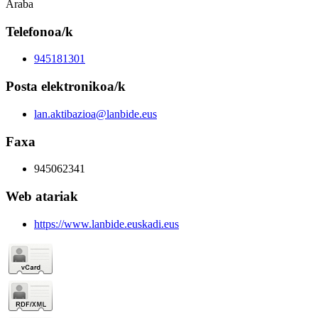
Araba
Telefonoa/k
945181301
Posta elektronikoa/k
lan.aktibazioa@lanbide.eus
Faxa
945062341
Web atariak
https://www.lanbide.euskadi.eus