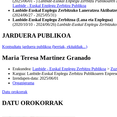
(2025/06/01 - )
Lanbide-Euskal Enplegu Zerbitzu Publikoaren E
Lanbide - Euskal Enplegu Zerbitzu Publikoa
Lanbide-Euskal Enplegu Zerbitzuko Laneratzea Aktibatze
(2024/06/27 - 2025/05/31)
Lanbide-Euskal Enplegu Zerbitzua (Lana eta Enplegua)
(2020/10/10 - 2024/06/26)
Lanbide-Euskal Enplegu Zerbitzuko 
JARDUERA PUBLIKOA
Kontsultatu jarduera publikoa (berriak, ekitaldiak...)
Maria Teresa Martinez Granado
Erakundea
:
Lanbide - Euskal Enplegu Zerbitzu Publikoa
>
Zuz
Kargua
:
Lanbide-Euskal Enplegu Zerbitzu Publikoaren Enpresen
Izendapen-data
:
2025/06/01
Organigrama
Datu orokorrak
DATU OROKORRAK