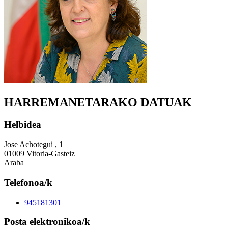
HARREMANETARAKO DATUAK
Helbidea
Jose Achotegui , 1
01009 Vitoria-Gasteiz
Araba
Telefonoa/k
945181301
Posta elektronikoa/k