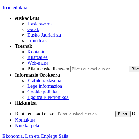
Joan edukira
euskadi.eus
Hasiera-orria
Gaiak
Eusko Jaurlaritza
Tramiteak
Tresnak
Kontaktua
Bilatzailea
Web-mapa
Bilatu euskadi.eus-en
Informazio Orokorra
Erabilerraztasuna
Lege-informazioa
Cookie politika
Egoitza Elektronikoa
Hizkuntza
Bilatu euskadi.eus-en
Bil
Kontaktua
Nire karpeta
Ekonomia, Lan eta Enplegu Saila