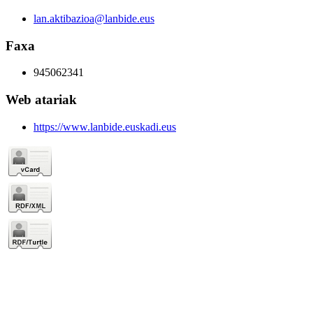
lan.aktibazioa@lanbide.eus
Faxa
945062341
Web atariak
https://www.lanbide.euskadi.eus