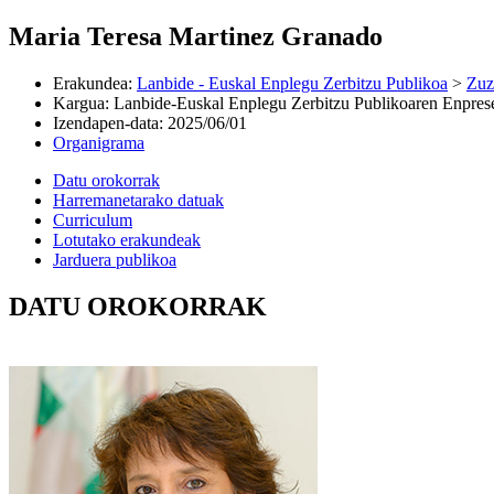
Maria Teresa Martinez Granado
Erakundea
:
Lanbide - Euskal Enplegu Zerbitzu Publikoa
>
Zuz
Kargua
:
Lanbide-Euskal Enplegu Zerbitzu Publikoaren Enpresen
Izendapen-data
:
2025/06/01
Organigrama
Datu orokorrak
Harremanetarako datuak
Curriculum
Lotutako erakundeak
Jarduera publikoa
DATU OROKORRAK