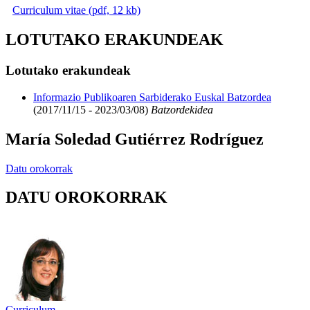
Curriculum vitae (pdf, 12 kb)
LOTUTAKO ERAKUNDEAK
Lotutako erakundeak
Informazio Publikoaren Sarbiderako Euskal Batzordea
(2017/11/15 - 2023/03/08)
Batzordekidea
María Soledad Gutiérrez Rodríguez
Datu orokorrak
DATU OROKORRAK
Curriculum