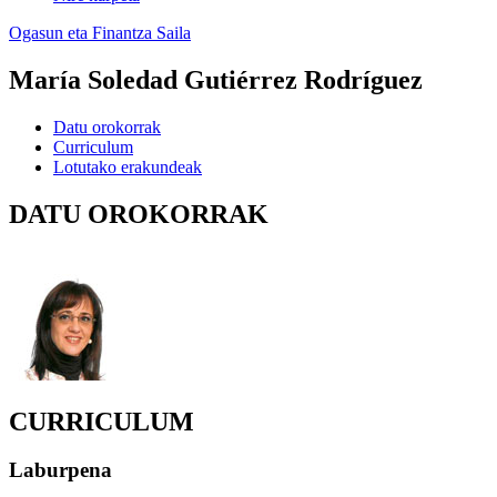
Ogasun eta Finantza Saila
María Soledad Gutiérrez Rodríguez
Datu orokorrak
Curriculum
Lotutako erakundeak
DATU OROKORRAK
CURRICULUM
Laburpena