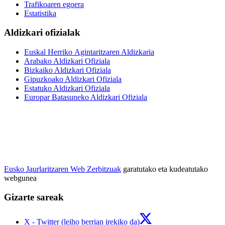
Trafikoaren egoera
Estatistika
Aldizkari ofizialak
Euskal Herriko Agintaritzaren Aldizkaria
Arabako Aldizkari Ofiziala
Bizkaiko Aldizkari Ofiziala
Gipuzkoako Aldizkari Ofiziala
Estatuko Aldizkari Ofiziala
Europar Batasuneko Aldizkari Ofiziala
Eusko Jaurlaritzaren Web Zerbitzuak
garatutako eta kudeatutako
webgunea
Gizarte sareak
X - Twitter (leiho berrian irekiko da)