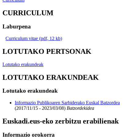
CURRICULUM
Laburpena
Curriculum vitae (pdf, 12 kb)
LOTUTAKO PERTSONAK
Lotutako erakundeak
LOTUTAKO ERAKUNDEAK
Lotutako erakundeak
Informazio Publikoaren Sarbiderako Euskal Batzordea
(2017/11/15 - 2023/03/08)
Batzordekidea
Euskadi.eus-eko zerbitzu erabilienak
Informazio orokorra