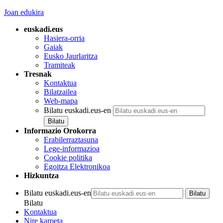
Joan edukira
euskadi.eus
Hasiera-orria
Gaiak
Eusko Jaurlaritza
Tramiteak
Tresnak
Kontaktua
Bilatzailea
Web-mapa
Bilatu euskadi.eus-en
Informazio Orokorra
Erabilerraztasuna
Lege-informazioa
Cookie politika
Egoitza Elektronikoa
Hizkuntza
Bilatu euskadi.eus-en
Bilatu
Kontaktua
Nire karpeta