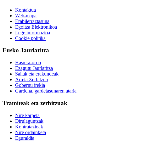
Kontaktua
Web-mapa
Erabilerraztasuna
Egoitza Elektronikoa
Lege informazioa
Cookie politika
Eusko Jaurlaritza
Hasiera-orria
Ezagutu Jaurlaritza
Sailak eta erakundeak
Arreta Zerbitzua
Gobernu irekia
Gardena, gardetasunaren ataria
Tramiteak eta zerbitzuak
Nire karpeta
Dirulaguntzak
Kontratazioak
Nire ordainketa
Eguraldia