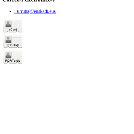
i-urrutia@euskadi.eus