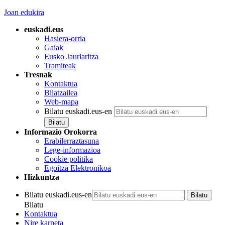
Joan edukira
euskadi.eus
Hasiera-orria
Gaiak
Eusko Jaurlaritza
Tramiteak
Tresnak
Kontaktua
Bilatzailea
Web-mapa
Bilatu euskadi.eus-en
Informazio Orokorra
Erabilerraztasuna
Lege-informazioa
Cookie politika
Egoitza Elektronikoa
Hizkuntza
Bilatu euskadi.eus-en
Bilatu
Kontaktua
Nire karpeta