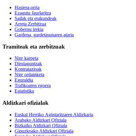
Hasiera-orria
Ezagutu Jaurlaritza
Sailak eta erakundeak
Arreta Zerbitzua
Gobernu irekia
Gardena, gardetasunaren ataria
Tramiteak eta zerbitzuak
Nire karpeta
Dirulaguntzak
Kontratazioak
Nire ordainketa
Eguraldia
Trafikoaren egoera
Estatistika
Aldizkari ofizialak
Euskal Herriko Agintaritzaren Aldizkaria
Arabako Aldizkari Ofiziala
Bizkaiko Aldizkari Ofiziala
Gipuzkoako Aldizkari Ofiziala