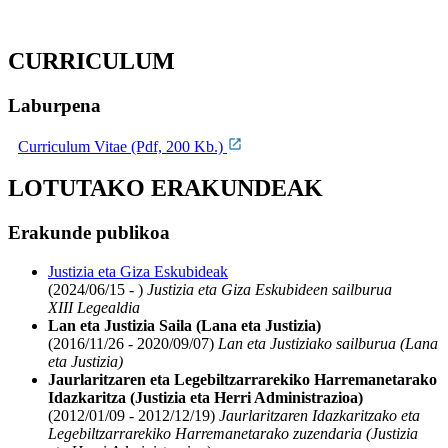
CURRICULUM
Laburpena
Curriculum Vitae (Pdf, 200 Kb.)
LOTUTAKO ERAKUNDEAK
Erakunde publikoa
Justizia eta Giza Eskubideak
(2024/06/15 - )
Justizia eta Giza Eskubideen sailburua
XIII Legealdia
Lan eta Justizia Saila (Lana eta Justizia)
(2016/11/26 - 2020/09/07)
Lan eta Justiziako sailburua (Lana
eta Justizia)
Jaurlaritzaren eta Legebiltzarrarekiko Harremanetarako
Idazkaritza (Justizia eta Herri Administrazioa)
(2012/01/09 - 2012/12/19)
Jaurlaritzaren Idazkaritzako eta
Legebiltzarrarekiko Harremanetarako zuzendaria (Justizia