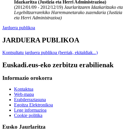
Idazkaritza (Justizia eta Herri Administrazioa)
(2012/01/09 - 2012/12/19)
Jaurlaritzaren Idazkaritzako eta
Legebiltzarrarekiko Harremanetarako zuzendaria (Justizia
eta Herri Administrazioa)
Jarduera publikoa
JARDUERA PUBLIKOA
Kontsultatu jarduera publikoa (berriak, ekitaldiak...)
Euskadi.eus-eko zerbitzu erabilienak
Informazio orokorra
Kontaktua
Web-mapa
Erabilerraztasuna
Egoitza Elektronikoa
Lege informazioa
Cookie politika
Eusko Jaurlaritza