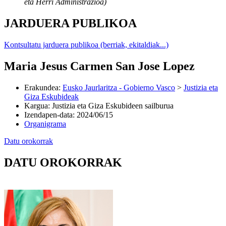
eta Herri Administrazioa)
JARDUERA PUBLIKOA
Kontsultatu jarduera publikoa (berriak, ekitaldiak...)
Maria Jesus Carmen San Jose Lopez
Erakundea
:
Eusko Jaurlaritza - Gobierno Vasco
>
Justizia eta
Giza Eskubideak
Kargua
:
Justizia eta Giza Eskubideen sailburua
Izendapen-data
:
2024/06/15
Organigrama
Datu orokorrak
DATU OROKORRAK