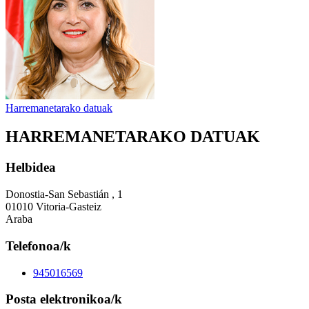
Harremanetarako datuak
HARREMANETARAKO DATUAK
Helbidea
Donostia-San Sebastián , 1
01010 Vitoria-Gasteiz
Araba
Telefonoa/k
945016569
Posta elektronikoa/k