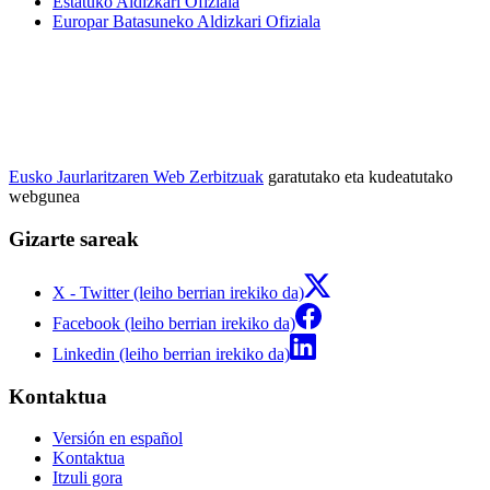
Estatuko Aldizkari Ofiziala
Europar Batasuneko Aldizkari Ofiziala
Eusko Jaurlaritzaren Web Zerbitzuak
garatutako eta kudeatutako
webgunea
Gizarte sareak
X - Twitter (leiho berrian irekiko da)
Facebook (leiho berrian irekiko da)
Linkedin (leiho berrian irekiko da)
Kontaktua
Versión en español
Kontaktua
Itzuli gora