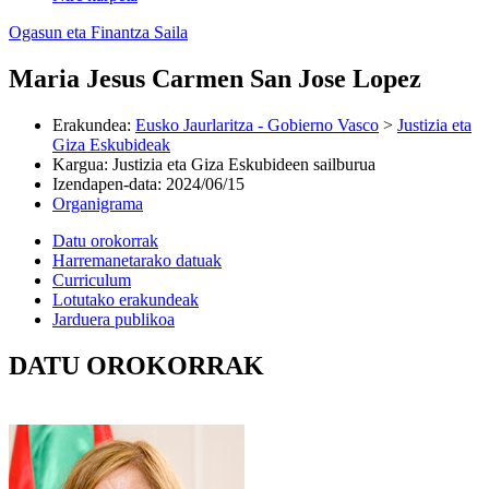
Ogasun eta Finantza Saila
Maria Jesus Carmen San Jose Lopez
Erakundea
:
Eusko Jaurlaritza - Gobierno Vasco
>
Justizia eta
Giza Eskubideak
Kargua
:
Justizia eta Giza Eskubideen sailburua
Izendapen-data
:
2024/06/15
Organigrama
Datu orokorrak
Harremanetarako datuak
Curriculum
Lotutako erakundeak
Jarduera publikoa
DATU OROKORRAK