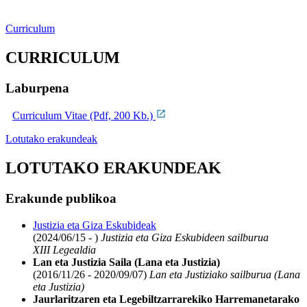
Curriculum
CURRICULUM
Laburpena
Curriculum Vitae (Pdf, 200 Kb.)
Lotutako erakundeak
LOTUTAKO ERAKUNDEAK
Erakunde publikoa
Justizia eta Giza Eskubideak
(2024/06/15 - )
Justizia eta Giza Eskubideen sailburua
XIII Legealdia
Lan eta Justizia Saila (Lana eta Justizia)
(2016/11/26 - 2020/09/07)
Lan eta Justiziako sailburua (Lana
eta Justizia)
Jaurlaritzaren eta Legebiltzarrarekiko Harremanetarako