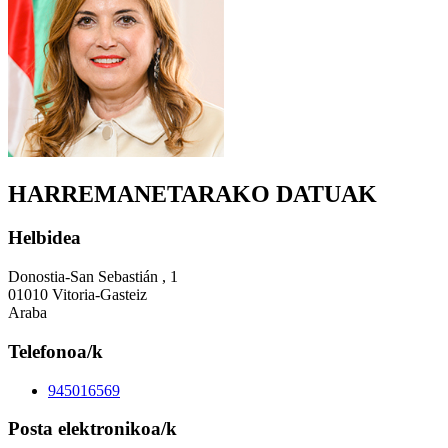
HARREMANETARAKO DATUAK
Helbidea
Donostia-San Sebastián , 1
01010 Vitoria-Gasteiz
Araba
Telefonoa/k
945016569
Posta elektronikoa/k