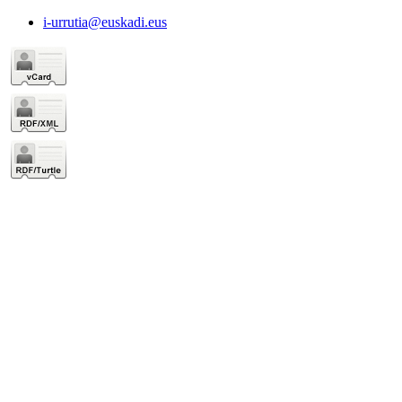
i-urrutia@euskadi.eus