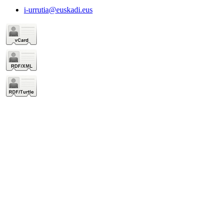
i-urrutia@euskadi.eus