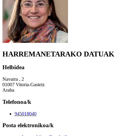
HARREMANETARAKO DATUAK
Helbidea
Navarra , 2
01007 Vitoria-Gasteiz
Araba
Telefonoa/k
945018040
Posta elektronikoa/k