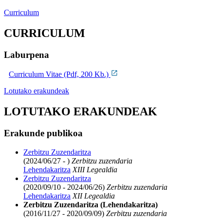
Curriculum
CURRICULUM
Laburpena
Curriculum Vitae (Pdf, 200 Kb.)
Lotutako erakundeak
LOTUTAKO ERAKUNDEAK
Erakunde publikoa
Zerbitzu Zuzendaritza
(2024/06/27 - )
Zerbitzu zuzendaria
Lehendakaritza
XIII Legealdia
Zerbitzu Zuzendaritza
(2020/09/10 - 2024/06/26)
Zerbitzu zuzendaria
Lehendakaritza
XII Legealdia
Zerbitzu Zuzendaritza (Lehendakaritza)
(2016/11/27 - 2020/09/09)
Zerbitzu zuzendaria