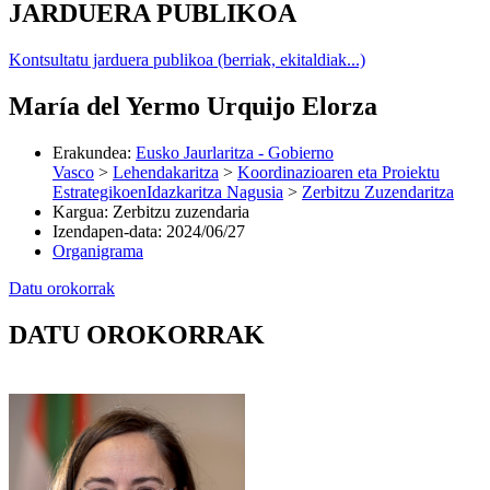
JARDUERA PUBLIKOA
Kontsultatu jarduera publikoa (berriak, ekitaldiak...)
María del Yermo Urquijo Elorza
Erakundea
:
Eusko Jaurlaritza - Gobierno
Vasco
>
Lehendakaritza
>
Koordinazioaren eta Proiektu
EstrategikoenIdazkaritza Nagusia
>
Zerbitzu Zuzendaritza
Kargua
:
Zerbitzu zuzendaria
Izendapen-data
:
2024/06/27
Organigrama
Datu orokorrak
DATU OROKORRAK