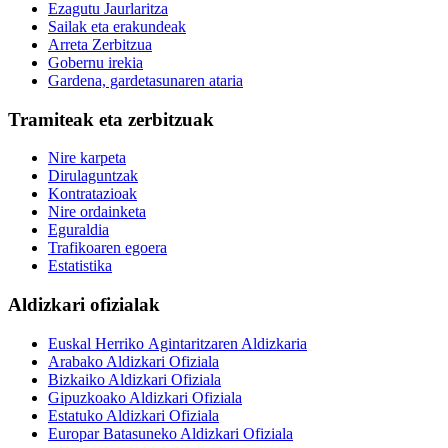
Ezagutu Jaurlaritza
Sailak eta erakundeak
Arreta Zerbitzua
Gobernu irekia
Gardena, gardetasunaren ataria
Tramiteak eta zerbitzuak
Nire karpeta
Dirulaguntzak
Kontratazioak
Nire ordainketa
Eguraldia
Trafikoaren egoera
Estatistika
Aldizkari ofizialak
Euskal Herriko Agintaritzaren Aldizkaria
Arabako Aldizkari Ofiziala
Bizkaiko Aldizkari Ofiziala
Gipuzkoako Aldizkari Ofiziala
Estatuko Aldizkari Ofiziala
Europar Batasuneko Aldizkari Ofiziala