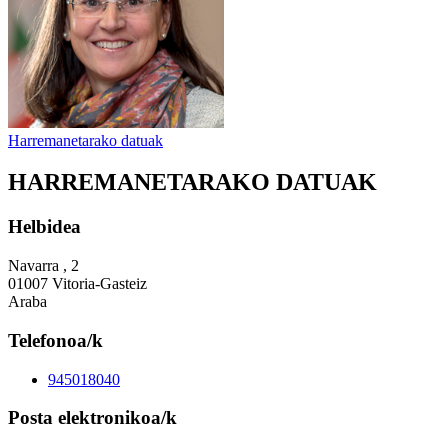
Harremanetarako datuak
HARREMANETARAKO DATUAK
Helbidea
Navarra , 2
01007 Vitoria-Gasteiz
Araba
Telefonoa/k
945018040
Posta elektronikoa/k