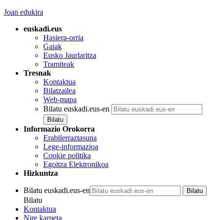
Joan edukira
euskadi.eus
Hasiera-orria
Gaiak
Eusko Jaurlaritza
Tramiteak
Tresnak
Kontaktua
Bilatzailea
Web-mapa
Bilatu euskadi.eus-en
Informazio Orokorra
Erabilerraztasuna
Lege-informazioa
Cookie politika
Egoitza Elektronikoa
Hizkuntza
Bilatu euskadi.eus-en
Bilatu
Kontaktua
Nire karpeta