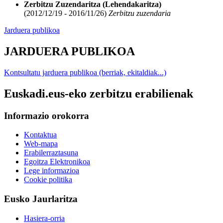
Zerbitzu Zuzendaritza (Lehendakaritza)
(2012/12/19 - 2016/11/26)
Zerbitzu zuzendaria
Jarduera publikoa
JARDUERA PUBLIKOA
Kontsultatu jarduera publikoa (berriak, ekitaldiak...)
Euskadi.eus-eko zerbitzu erabilienak
Informazio orokorra
Kontaktua
Web-mapa
Erabilerraztasuna
Egoitza Elektronikoa
Lege informazioa
Cookie politika
Eusko Jaurlaritza
Hasiera-orria