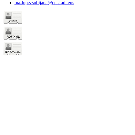
ma-lopezsubijana@euskadi.eus