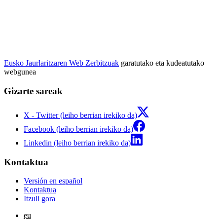
Eusko Jaurlaritzaren Web Zerbitzuak
garatutako eta kudeatutako
webgunea
Gizarte sareak
X - Twitter (leiho berrian irekiko da)
Facebook (leiho berrian irekiko da)
Linkedin (leiho berrian irekiko da)
Kontaktua
Versión en español
Kontaktua
Itzuli gora
eu