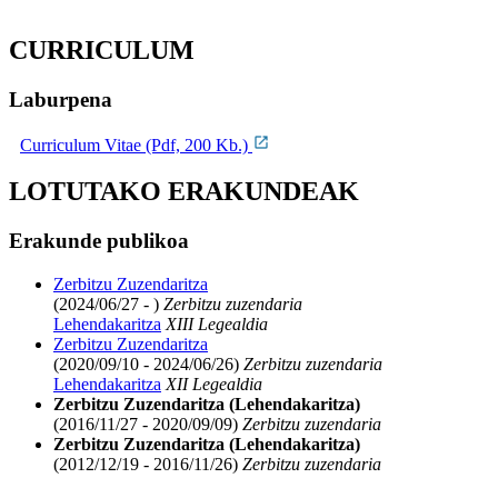
CURRICULUM
Laburpena
Curriculum Vitae (Pdf, 200 Kb.)
LOTUTAKO ERAKUNDEAK
Erakunde publikoa
Zerbitzu Zuzendaritza
(2024/06/27 - )
Zerbitzu zuzendaria
Lehendakaritza
XIII Legealdia
Zerbitzu Zuzendaritza
(2020/09/10 - 2024/06/26)
Zerbitzu zuzendaria
Lehendakaritza
XII Legealdia
Zerbitzu Zuzendaritza (Lehendakaritza)
(2016/11/27 - 2020/09/09)
Zerbitzu zuzendaria
Zerbitzu Zuzendaritza (Lehendakaritza)
(2012/12/19 - 2016/11/26)
Zerbitzu zuzendaria