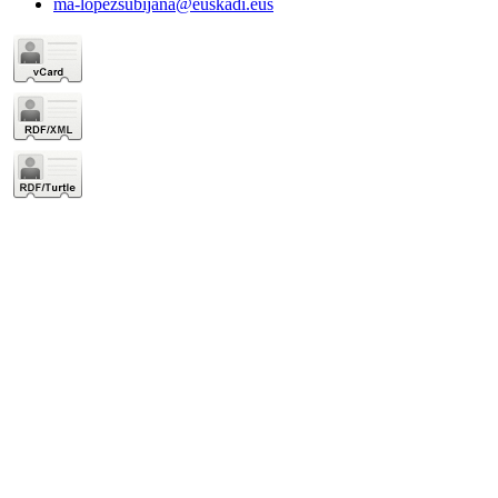
ma-lopezsubijana@euskadi.eus