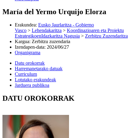
María del Yermo Urquijo Elorza
Erakundea
:
Eusko Jaurlaritza - Gobierno
Vasco
>
Lehendakaritza
>
Koordinazioaren eta Proiektu
EstrategikoenIdazkaritza Nagusia
>
Zerbitzu Zuzendaritza
Kargua
:
Zerbitzu zuzendaria
Izendapen-data
:
2024/06/27
Organigrama
Datu orokorrak
Harremanetarako datuak
Curriculum
Lotutako erakundeak
Jarduera publikoa
DATU OROKORRAK