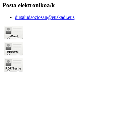
Posta elektronikoa/k
dirsaludsociosan@euskadi.eus