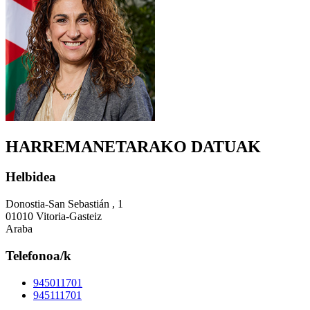
HARREMANETARAKO DATUAK
Helbidea
Donostia-San Sebastián , 1
01010 Vitoria-Gasteiz
Araba
Telefonoa/k
945011701
945111701