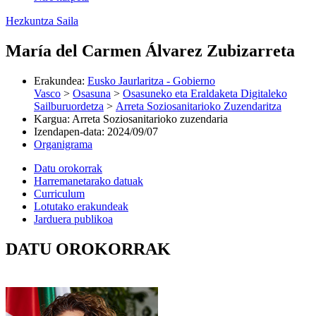
Hezkuntza Saila
María del Carmen Álvarez Zubizarreta
Erakundea
:
Eusko Jaurlaritza - Gobierno
Vasco
>
Osasuna
>
Osasuneko eta Eraldaketa Digitaleko
Sailburuordetza
>
Arreta Soziosanitarioko Zuzendaritza
Kargua
:
Arreta Soziosanitarioko zuzendaria
Izendapen-data
:
2024/09/07
Organigrama
Datu orokorrak
Harremanetarako datuak
Curriculum
Lotutako erakundeak
Jarduera publikoa
DATU OROKORRAK