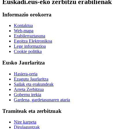
Euskadi.eus-eko zerbitzu erabilienak
Informazio orokorra
Kontaktua
Web-mapa
Erabilerraztasuna
Egoitza Elektronikoa
Lege informazioa
Cookie politika
Eusko Jaurlaritza
Hasiera-orria
Ezagutu Jaurlaritza
Sailak eta erakundeak
Arreta Zerbitzua
Gobernu irekia
Gardena, gardetasunaren ataria
Tramiteak eta zerbitzuak
Nire karpeta
Dirulaguntzak