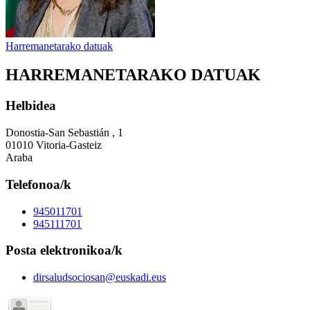
Harremanetarako datuak
HARREMANETARAKO DATUAK
Helbidea
Donostia-San Sebastián , 1
01010 Vitoria-Gasteiz
Araba
Telefonoa/k
945011701
945111701
Posta elektronikoa/k
dirsaludsociosan@euskadi.eus