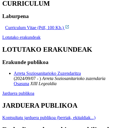
CURRICULUM
Laburpena
Curriculum Vitae (Pdf, 100 Kb.)
Lotutako erakundeak
LOTUTAKO ERAKUNDEAK
Erakunde publikoa
Arreta Soziosanitarioko Zuzendaritza
(2024/09/07 - )
Arreta Soziosanitarioko zuzendaria
Osasuna
XIII Legealdia
Jarduera publikoa
JARDUERA PUBLIKOA
Kontsultatu jarduera publikoa (berriak, ekitaldiak...)