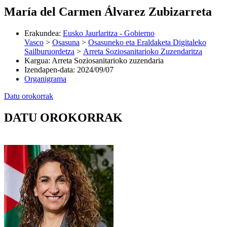
María del Carmen Álvarez Zubizarreta
Erakundea
:
Eusko Jaurlaritza - Gobierno
Vasco
>
Osasuna
>
Osasuneko eta Eraldaketa Digitaleko
Sailburuordetza
>
Arreta Soziosanitarioko Zuzendaritza
Kargua
:
Arreta Soziosanitarioko zuzendaria
Izendapen-data
:
2024/09/07
Organigrama
Datu orokorrak
DATU OROKORRAK