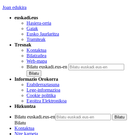
Joan edukira
euskadi.eus
Hasiera-orria
Gaiak
Eusko Jaurlaritza
Tramiteak
Tresnak
Kontaktua
Bilatzailea
Web-mapa
Bilatu euskadi.eus-en
Informazio Orokorra
Erabilerraztasuna
Lege-informazioa
Cookie politika
Egoitza Elektronikoa
Hizkuntza
Bilatu euskadi.eus-en
Bilatu
Kontaktua
Nire karpeta