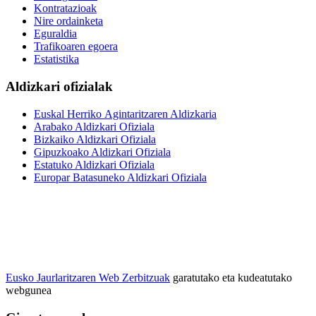
Kontratazioak
Nire ordainketa
Eguraldia
Trafikoaren egoera
Estatistika
Aldizkari ofizialak
Euskal Herriko Agintaritzaren Aldizkaria
Arabako Aldizkari Ofiziala
Bizkaiko Aldizkari Ofiziala
Gipuzkoako Aldizkari Ofiziala
Estatuko Aldizkari Ofiziala
Europar Batasuneko Aldizkari Ofiziala
Eusko Jaurlaritzaren Web Zerbitzuak
garatutako eta kudeatutako
webgunea