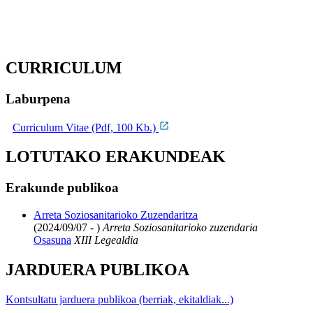
CURRICULUM
Laburpena
Curriculum Vitae (Pdf, 100 Kb.)
LOTUTAKO ERAKUNDEAK
Erakunde publikoa
Arreta Soziosanitarioko Zuzendaritza
(2024/09/07 - )
Arreta Soziosanitarioko zuzendaria
Osasuna
XIII Legealdia
JARDUERA PUBLIKOA
Kontsultatu jarduera publikoa (berriak, ekitaldiak...)