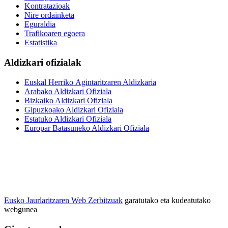
Kontratazioak
Nire ordainketa
Eguraldia
Trafikoaren egoera
Estatistika
Aldizkari ofizialak
Euskal Herriko Agintaritzaren Aldizkaria
Arabako Aldizkari Ofiziala
Bizkaiko Aldizkari Ofiziala
Gipuzkoako Aldizkari Ofiziala
Estatuko Aldizkari Ofiziala
Europar Batasuneko Aldizkari Ofiziala
Eusko Jaurlaritzaren Web Zerbitzuak
garatutako eta kudeatutako
webgunea