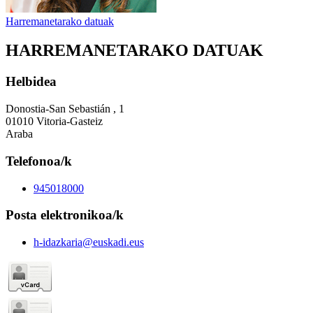
Harremanetarako datuak
HARREMANETARAKO DATUAK
Helbidea
Donostia-San Sebastián , 1
01010 Vitoria-Gasteiz
Araba
Telefonoa/k
945018000
Posta elektronikoa/k
h-idazkaria@euskadi.eus