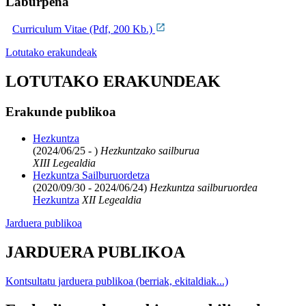
Laburpena
Curriculum Vitae (Pdf, 200 Kb.)
Lotutako erakundeak
LOTUTAKO ERAKUNDEAK
Erakunde publikoa
Hezkuntza
(2024/06/25 - )
Hezkuntzako sailburua
XIII Legealdia
Hezkuntza Sailburuordetza
(2020/09/30 - 2024/06/24)
Hezkuntza sailburuordea
Hezkuntza
XII Legealdia
Jarduera publikoa
JARDUERA PUBLIKOA
Kontsultatu jarduera publikoa (berriak, ekitaldiak...)