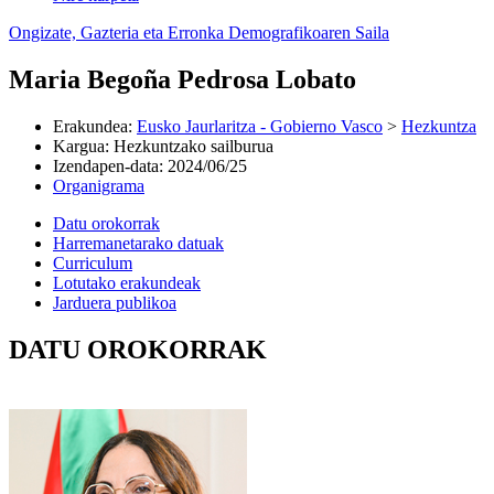
Ongizate, Gazteria eta Erronka Demografikoaren Saila
Maria Begoña Pedrosa Lobato
Erakundea
:
Eusko Jaurlaritza - Gobierno Vasco
>
Hezkuntza
Kargua
:
Hezkuntzako sailburua
Izendapen-data
:
2024/06/25
Organigrama
Datu orokorrak
Harremanetarako datuak
Curriculum
Lotutako erakundeak
Jarduera publikoa
DATU OROKORRAK