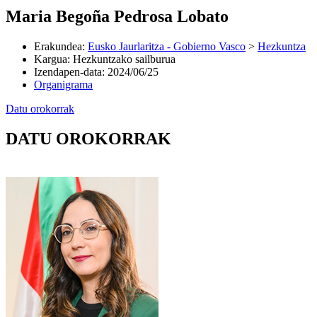
Maria Begoña Pedrosa Lobato
Erakundea
:
Eusko Jaurlaritza - Gobierno Vasco
>
Hezkuntza
Kargua
:
Hezkuntzako sailburua
Izendapen-data
:
2024/06/25
Organigrama
Datu orokorrak
DATU OROKORRAK