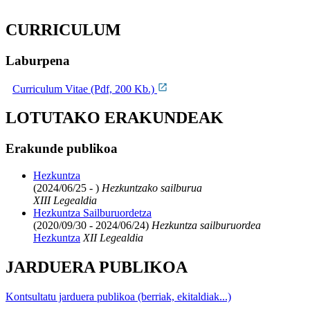
CURRICULUM
Laburpena
Curriculum Vitae (Pdf, 200 Kb.)
LOTUTAKO ERAKUNDEAK
Erakunde publikoa
Hezkuntza
(2024/06/25 - )
Hezkuntzako sailburua
XIII Legealdia
Hezkuntza Sailburuordetza
(2020/09/30 - 2024/06/24)
Hezkuntza sailburuordea
Hezkuntza
XII Legealdia
JARDUERA PUBLIKOA
Kontsultatu jarduera publikoa (berriak, ekitaldiak...)