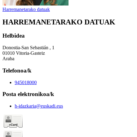
Harremanetarako datuak
HARREMANETARAKO DATUAK
Helbidea
Donostia-San Sebastián , 1
01010 Vitoria-Gasteiz
Araba
Telefonoa/k
945018000
Posta elektronikoa/k
h-idazkaria@euskadi.eus