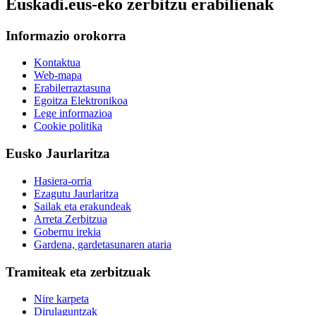
Euskadi.eus-eko zerbitzu erabilienak
Informazio orokorra
Kontaktua
Web-mapa
Erabilerraztasuna
Egoitza Elektronikoa
Lege informazioa
Cookie politika
Eusko Jaurlaritza
Hasiera-orria
Ezagutu Jaurlaritza
Sailak eta erakundeak
Arreta Zerbitzua
Gobernu irekia
Gardena, gardetasunaren ataria
Tramiteak eta zerbitzuak
Nire karpeta
Dirulaguntzak