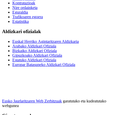
Kontratazioak
Nire ordainketa
Eguraldia
Trafikoaren egoera
Estatistika
Aldizkari ofizialak
Euskal Herriko Agintaritzaren Aldizkaria
Arabako Aldizkari Ofiziala
Bizkaiko Aldizkari Ofiziala
Gipuzkoako Aldizkari Ofiziala
Estatuko Aldizkari Ofiziala
Europar Batasuneko Aldizkari Ofiziala
Eusko Jaurlaritzaren Web Zerbitzuak
garatutako eta kudeatutako
webgunea