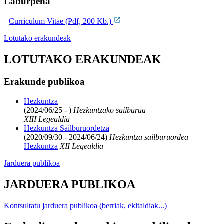
Laburpena
Curriculum Vitae (Pdf, 200 Kb.)
Lotutako erakundeak
LOTUTAKO ERAKUNDEAK
Erakunde publikoa
Hezkuntza
(2024/06/25 - )
Hezkuntzako sailburua
XIII Legealdia
Hezkuntza Sailburuordetza
(2020/09/30 - 2024/06/24)
Hezkuntza sailburuordea
Hezkuntza
XII Legealdia
Jarduera publikoa
JARDUERA PUBLIKOA
Kontsultatu jarduera publikoa (berriak, ekitaldiak...)