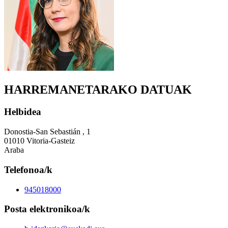
HARREMANETARAKO DATUAK
Helbidea
Donostia-San Sebastián , 1
01010 Vitoria-Gasteiz
Araba
Telefonoa/k
945018000
Posta elektronikoa/k