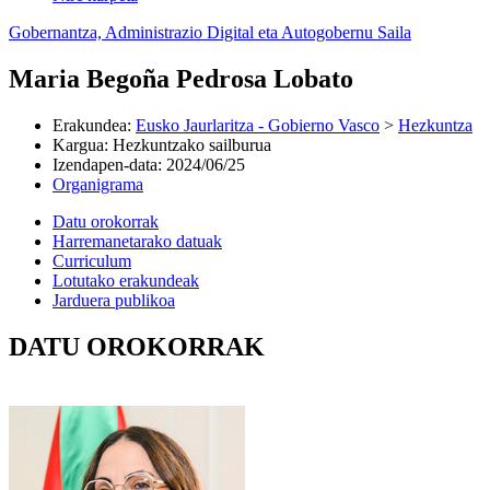
Gobernantza, Administrazio Digital eta Autogobernu Saila
Maria Begoña Pedrosa Lobato
Erakundea
:
Eusko Jaurlaritza - Gobierno Vasco
>
Hezkuntza
Kargua
:
Hezkuntzako sailburua
Izendapen-data
:
2024/06/25
Organigrama
Datu orokorrak
Harremanetarako datuak
Curriculum
Lotutako erakundeak
Jarduera publikoa
DATU OROKORRAK