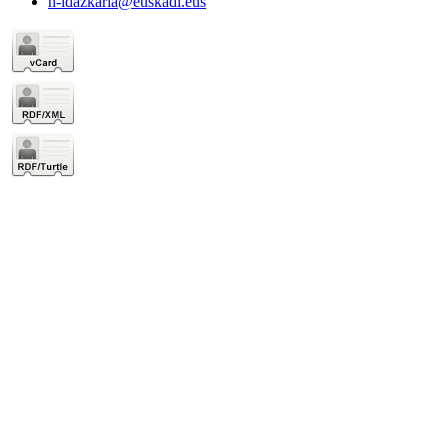
h-idazkaria@euskadi.eus