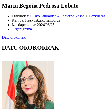
Maria Begoña Pedrosa Lobato
Erakundea
:
Eusko Jaurlaritza - Gobierno Vasco
>
Hezkuntza
Kargua
:
Hezkuntzako sailburua
Izendapen-data
:
2024/06/25
Organigrama
Datu orokorrak
DATU OROKORRAK