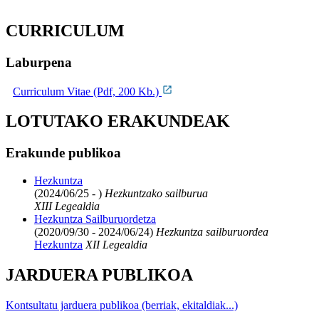
CURRICULUM
Laburpena
Curriculum Vitae (Pdf, 200 Kb.)
LOTUTAKO ERAKUNDEAK
Erakunde publikoa
Hezkuntza
(2024/06/25 - )
Hezkuntzako sailburua
XIII Legealdia
Hezkuntza Sailburuordetza
(2020/09/30 - 2024/06/24)
Hezkuntza sailburuordea
Hezkuntza
XII Legealdia
JARDUERA PUBLIKOA
Kontsultatu jarduera publikoa (berriak, ekitaldiak...)