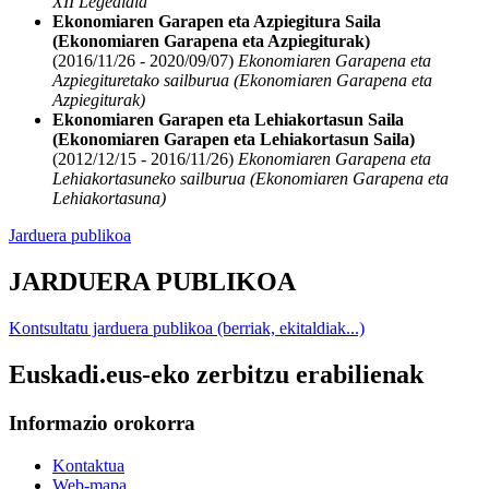
XII Legealdia
Ekonomiaren Garapen eta Azpiegitura Saila
(Ekonomiaren Garapena eta Azpiegiturak)
(2016/11/26 - 2020/09/07)
Ekonomiaren Garapena eta
Azpiegituretako sailburua (Ekonomiaren Garapena eta
Azpiegiturak)
Ekonomiaren Garapen eta Lehiakortasun Saila
(Ekonomiaren Garapen eta Lehiakortasun Saila)
(2012/12/15 - 2016/11/26)
Ekonomiaren Garapena eta
Lehiakortasuneko sailburua (Ekonomiaren Garapena eta
Lehiakortasuna)
Jarduera publikoa
JARDUERA PUBLIKOA
Kontsultatu jarduera publikoa (berriak, ekitaldiak...)
Euskadi.eus-eko zerbitzu erabilienak
Informazio orokorra
Kontaktua
Web-mapa