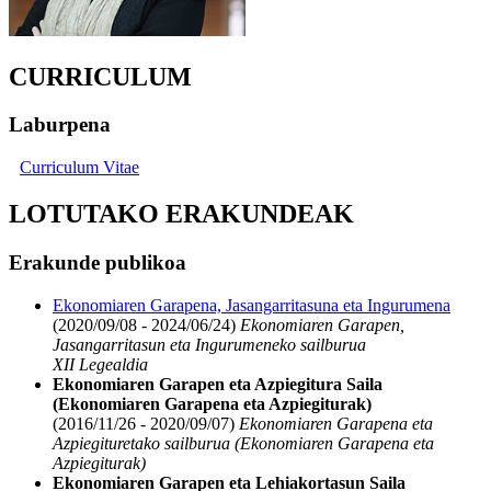
CURRICULUM
Laburpena
Curriculum Vitae
LOTUTAKO ERAKUNDEAK
Erakunde publikoa
Ekonomiaren Garapena, Jasangarritasuna eta Ingurumena
(2020/09/08 - 2024/06/24)
Ekonomiaren Garapen,
Jasangarritasun eta Ingurumeneko sailburua
XII Legealdia
Ekonomiaren Garapen eta Azpiegitura Saila
(Ekonomiaren Garapena eta Azpiegiturak)
(2016/11/26 - 2020/09/07)
Ekonomiaren Garapena eta
Azpiegituretako sailburua (Ekonomiaren Garapena eta
Azpiegiturak)
Ekonomiaren Garapen eta Lehiakortasun Saila