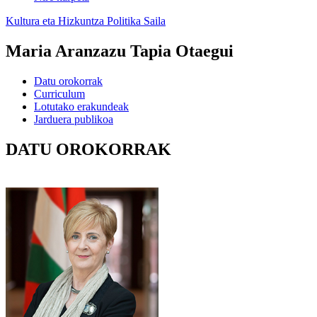
Kultura eta Hizkuntza Politika Saila
Maria Aranzazu Tapia Otaegui
Datu orokorrak
Curriculum
Lotutako erakundeak
Jarduera publikoa
DATU OROKORRAK