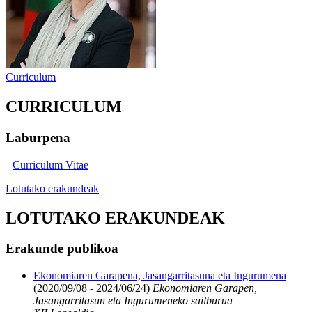
Curriculum
CURRICULUM
Laburpena
Curriculum Vitae
Lotutako erakundeak
LOTUTAKO ERAKUNDEAK
Erakunde publikoa
Ekonomiaren Garapena, Jasangarritasuna eta Ingurumena
(2020/09/08 - 2024/06/24)
Ekonomiaren Garapen,
Jasangarritasun eta Ingurumeneko sailburua