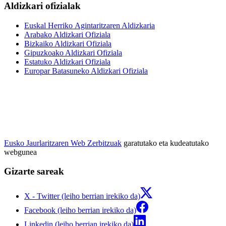
Aldizkari ofizialak
Euskal Herriko Agintaritzaren Aldizkaria
Arabako Aldizkari Ofiziala
Bizkaiko Aldizkari Ofiziala
Gipuzkoako Aldizkari Ofiziala
Estatuko Aldizkari Ofiziala
Europar Batasuneko Aldizkari Ofiziala
Eusko Jaurlaritzaren Web Zerbitzuak
garatutako eta kudeatutako
webgunea
Gizarte sareak
X - Twitter (leiho berrian irekiko da)
Facebook (leiho berrian irekiko da)
Linkedin (leiho berrian irekiko da)