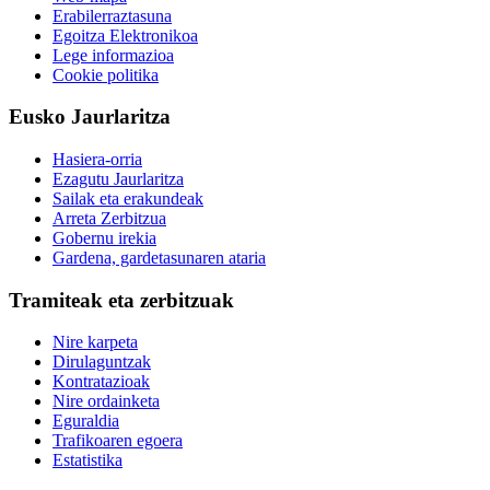
Erabilerraztasuna
Egoitza Elektronikoa
Lege informazioa
Cookie politika
Eusko Jaurlaritza
Hasiera-orria
Ezagutu Jaurlaritza
Sailak eta erakundeak
Arreta Zerbitzua
Gobernu irekia
Gardena, gardetasunaren ataria
Tramiteak eta zerbitzuak
Nire karpeta
Dirulaguntzak
Kontratazioak
Nire ordainketa
Eguraldia
Trafikoaren egoera
Estatistika