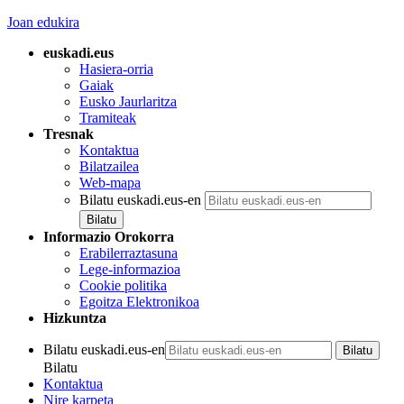
Joan edukira
euskadi.eus
Hasiera-orria
Gaiak
Eusko Jaurlaritza
Tramiteak
Tresnak
Kontaktua
Bilatzailea
Web-mapa
Bilatu euskadi.eus-en
Informazio Orokorra
Erabilerraztasuna
Lege-informazioa
Cookie politika
Egoitza Elektronikoa
Hizkuntza
Bilatu euskadi.eus-en
Bilatu
Kontaktua
Nire karpeta