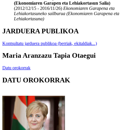
(Ekonomiaren Garapen eta Lehiakortasun Saila)
(2012/12/15 - 2016/11/26)
Ekonomiaren Garapena eta
Lehiakortasuneko sailburua (Ekonomiaren Garapena eta
Lehiakortasuna)
JARDUERA PUBLIKOA
Kontsultatu jarduera publikoa (berriak, ekitaldiak...)
Maria Aranzazu Tapia Otaegui
Datu orokorrak
DATU OROKORRAK