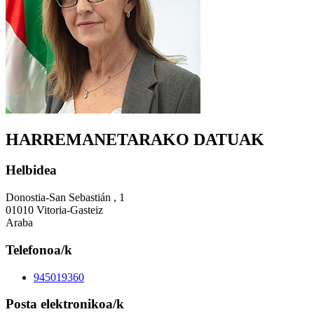
HARREMANETARAKO DATUAK
Helbidea
Donostia-San Sebastián , 1
01010 Vitoria-Gasteiz
Araba
Telefonoa/k
945019360
Posta elektronikoa/k