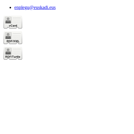
enplegu@euskadi.eus