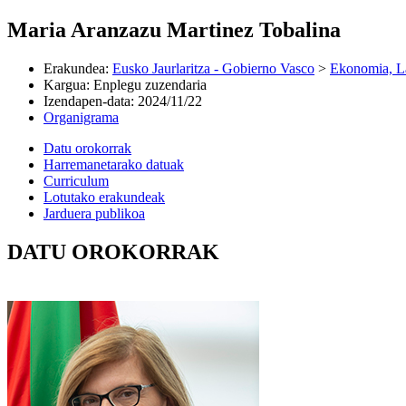
Maria Aranzazu Martinez Tobalina
Erakundea
:
Eusko Jaurlaritza - Gobierno Vasco
>
Ekonomia, L
Kargua
:
Enplegu zuzendaria
Izendapen-data
:
2024/11/22
Organigrama
Datu orokorrak
Harremanetarako datuak
Curriculum
Lotutako erakundeak
Jarduera publikoa
DATU OROKORRAK