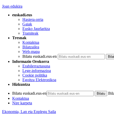
Joan edukira
euskadi.eus
Hasiera-orria
Gaiak
Eusko Jaurlaritza
Tramiteak
Tresnak
Kontaktua
Bilatzailea
Web-mapa
Bilatu euskadi.eus-en
Informazio Orokorra
Erabilerraztasuna
Lege-informazioa
Cookie politika
Egoitza Elektronikoa
Hizkuntza
Bilatu euskadi.eus-en
Bil
Kontaktua
Nire karpeta
Ekonomia, Lan eta Enplegu Saila