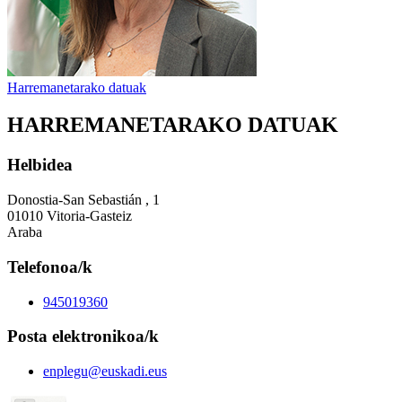
Harremanetarako datuak
HARREMANETARAKO DATUAK
Helbidea
Donostia-San Sebastián , 1
01010 Vitoria-Gasteiz
Araba
Telefonoa/k
945019360
Posta elektronikoa/k
enplegu@euskadi.eus