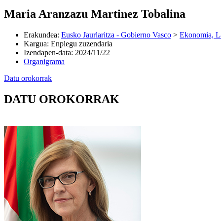
Maria Aranzazu Martinez Tobalina
Erakundea
:
Eusko Jaurlaritza - Gobierno Vasco
>
Ekonomia, L
Kargua
:
Enplegu zuzendaria
Izendapen-data
:
2024/11/22
Organigrama
Datu orokorrak
DATU OROKORRAK