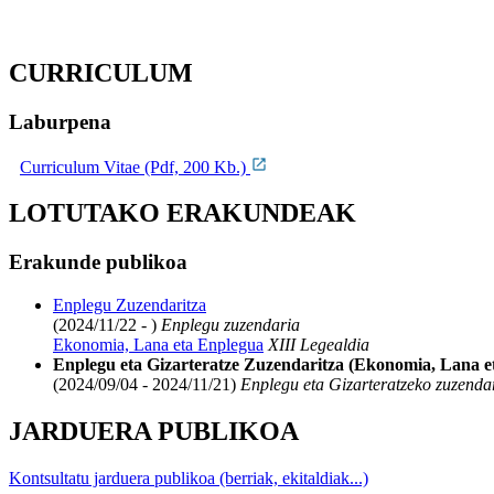
CURRICULUM
Laburpena
Curriculum Vitae (Pdf, 200 Kb.)
LOTUTAKO ERAKUNDEAK
Erakunde publikoa
Enplegu Zuzendaritza
(2024/11/22 - )
Enplegu zuzendaria
Ekonomia, Lana eta Enplegua
XIII Legealdia
Enplegu eta Gizarteratze Zuzendaritza (Ekonomia, Lana e
(2024/09/04 - 2024/11/21)
Enplegu eta Gizarteratzeko zuzenda
JARDUERA PUBLIKOA
Kontsultatu jarduera publikoa (berriak, ekitaldiak...)