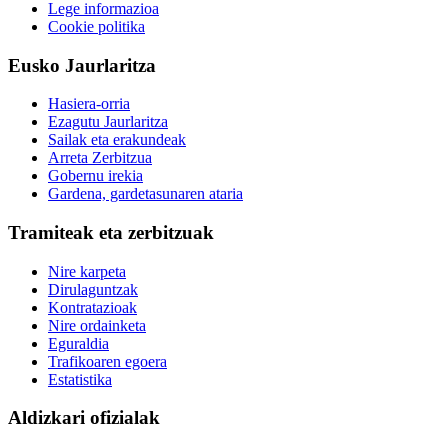
Lege informazioa
Cookie politika
Eusko Jaurlaritza
Hasiera-orria
Ezagutu Jaurlaritza
Sailak eta erakundeak
Arreta Zerbitzua
Gobernu irekia
Gardena, gardetasunaren ataria
Tramiteak eta zerbitzuak
Nire karpeta
Dirulaguntzak
Kontratazioak
Nire ordainketa
Eguraldia
Trafikoaren egoera
Estatistika
Aldizkari ofizialak