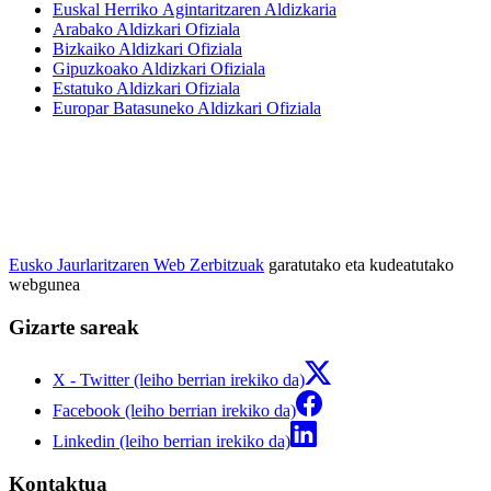
Euskal Herriko Agintaritzaren Aldizkaria
Arabako Aldizkari Ofiziala
Bizkaiko Aldizkari Ofiziala
Gipuzkoako Aldizkari Ofiziala
Estatuko Aldizkari Ofiziala
Europar Batasuneko Aldizkari Ofiziala
Eusko Jaurlaritzaren Web Zerbitzuak
garatutako eta kudeatutako
webgunea
Gizarte sareak
X - Twitter (leiho berrian irekiko da)
Facebook (leiho berrian irekiko da)
Linkedin (leiho berrian irekiko da)
Kontaktua