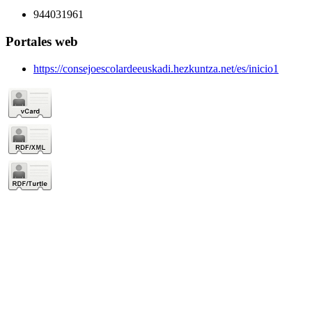
944031961
Portales web
https://consejoescolardeeuskadi.hezkuntza.net/es/inicio1