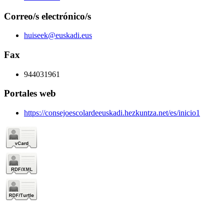
Correo/s electrónico/s
huiseek@euskadi.eus
Fax
944031961
Portales web
https://consejoescolardeeuskadi.hezkuntza.net/es/inicio1