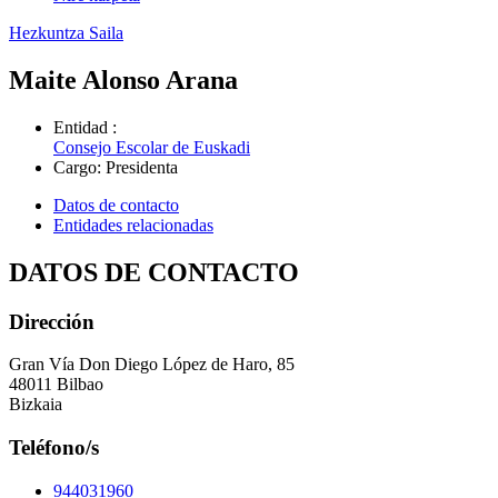
Hezkuntza Saila
Maite Alonso Arana
Entidad
:
Consejo Escolar de Euskadi
Cargo
:
Presidenta
Datos de contacto
Entidades relacionadas
DATOS DE CONTACTO
Dirección
Gran Vía Don Diego López de Haro, 85
48011 Bilbao
Bizkaia
Teléfono/s
944031960