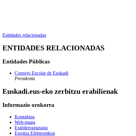
Entidades relacionadas
ENTIDADES RELACIONADAS
Entidades Públicas
Consejo Escolar de Euskadi
Presidenta
Euskadi.eus-eko zerbitzu erabilienak
Informazio orokorra
Kontaktua
Web-mapa
Erabilerraztasuna
Egoitza Elektronikoa