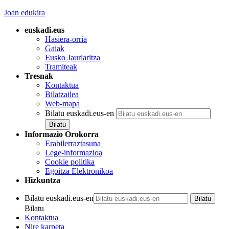
Joan edukira
euskadi.eus
Hasiera-orria
Gaiak
Eusko Jaurlaritza
Tramiteak
Tresnak
Kontaktua
Bilatzailea
Web-mapa
Bilatu euskadi.eus-en
Informazio Orokorra
Erabilerraztasuna
Lege-informazioa
Cookie politika
Egoitza Elektronikoa
Hizkuntza
Bilatu euskadi.eus-en
Bilatu
Kontaktua
Nire karpeta