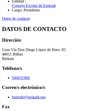
Entidad
:
Consejo Escolar de Euskadi
Cargo
:
Presidenta
Datos de contacto
DATOS DE CONTACTO
Dirección
Gran Vía Don Diego López de Haro, 85
48011 Bilbao
Bizkaia
Teléfono/s
944031960
Correo/s electrónico/s
huiseek@euskadi.eus
Fax