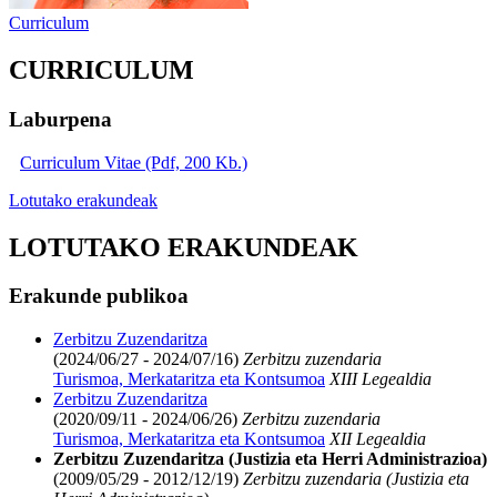
Curriculum
CURRICULUM
Laburpena
Curriculum Vitae (Pdf, 200 Kb.)
Lotutako erakundeak
LOTUTAKO ERAKUNDEAK
Erakunde publikoa
Zerbitzu Zuzendaritza
(2024/06/27 - 2024/07/16)
Zerbitzu zuzendaria
Turismoa, Merkataritza eta Kontsumoa
XIII Legealdia
Zerbitzu Zuzendaritza
(2020/09/11 - 2024/06/26)
Zerbitzu zuzendaria
Turismoa, Merkataritza eta Kontsumoa
XII Legealdia
Zerbitzu Zuzendaritza (Justizia eta Herri Administrazioa)
(2009/05/29 - 2012/12/19)
Zerbitzu zuzendaria (Justizia eta