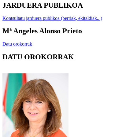
JARDUERA PUBLIKOA
Kontsultatu jarduera publikoa (berriak, ekitaldiak...)
Mª Angeles Alonso Prieto
Datu orokorrak
DATU OROKORRAK