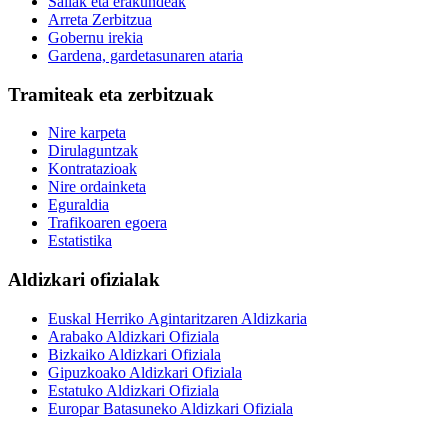
Sailak eta erakundeak
Arreta Zerbitzua
Gobernu irekia
Gardena, gardetasunaren ataria
Tramiteak eta zerbitzuak
Nire karpeta
Dirulaguntzak
Kontratazioak
Nire ordainketa
Eguraldia
Trafikoaren egoera
Estatistika
Aldizkari ofizialak
Euskal Herriko Agintaritzaren Aldizkaria
Arabako Aldizkari Ofiziala
Bizkaiko Aldizkari Ofiziala
Gipuzkoako Aldizkari Ofiziala
Estatuko Aldizkari Ofiziala
Europar Batasuneko Aldizkari Ofiziala