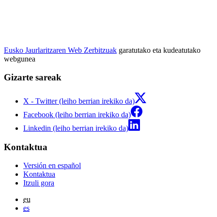
Eusko Jaurlaritzaren Web Zerbitzuak
garatutako eta kudeatutako
webgunea
Gizarte sareak
X - Twitter (leiho berrian irekiko da)
Facebook (leiho berrian irekiko da)
Linkedin (leiho berrian irekiko da)
Kontaktua
Versión en español
Kontaktua
Itzuli gora
eu
es