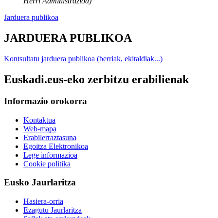
Herri Administrazioa)
Jarduera publikoa
JARDUERA PUBLIKOA
Kontsultatu jarduera publikoa (berriak, ekitaldiak...)
Euskadi.eus-eko zerbitzu erabilienak
Informazio orokorra
Kontaktua
Web-mapa
Erabilerraztasuna
Egoitza Elektronikoa
Lege informazioa
Cookie politika
Eusko Jaurlaritza
Hasiera-orria
Ezagutu Jaurlaritza