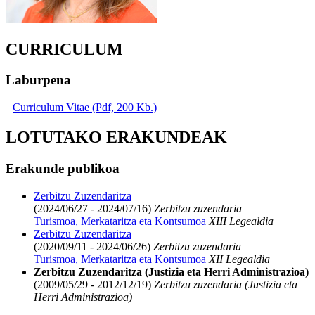
CURRICULUM
Laburpena
Curriculum Vitae (Pdf, 200 Kb.)
LOTUTAKO ERAKUNDEAK
Erakunde publikoa
Zerbitzu Zuzendaritza
(2024/06/27 - 2024/07/16)
Zerbitzu zuzendaria
Turismoa, Merkataritza eta Kontsumoa
XIII Legealdia
Zerbitzu Zuzendaritza
(2020/09/11 - 2024/06/26)
Zerbitzu zuzendaria
Turismoa, Merkataritza eta Kontsumoa
XII Legealdia
Zerbitzu Zuzendaritza (Justizia eta Herri Administrazioa)
(2009/05/29 - 2012/12/19)
Zerbitzu zuzendaria (Justizia eta
Herri Administrazioa)