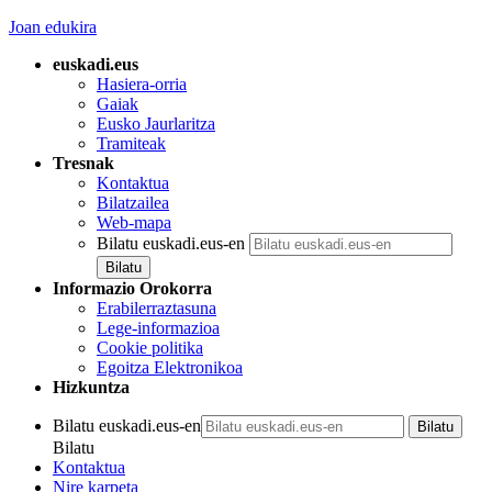
Joan edukira
euskadi.eus
Hasiera-orria
Gaiak
Eusko Jaurlaritza
Tramiteak
Tresnak
Kontaktua
Bilatzailea
Web-mapa
Bilatu euskadi.eus-en
Informazio Orokorra
Erabilerraztasuna
Lege-informazioa
Cookie politika
Egoitza Elektronikoa
Hizkuntza
Bilatu euskadi.eus-en
Bilatu
Kontaktua
Nire karpeta