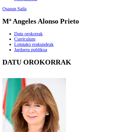
Osasun Saila
Mª Angeles Alonso Prieto
Datu orokorrak
Curriculum
Lotutako erakundeak
Jarduera publikoa
DATU OROKORRAK