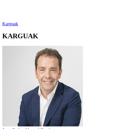
Karguak
KARGUAK