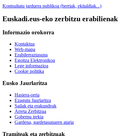
Kontsultatu jarduera publikoa (berriak, ekitaldiak...)
Euskadi.eus-eko zerbitzu erabilienak
Informazio orokorra
Kontaktua
Web-mapa
Erabilerraztasuna
Egoitza Elektronikoa
Lege informazioa
Cookie politika
Eusko Jaurlaritza
Hasiera-orria
Ezagutu Jaurlaritza
Sailak eta erakundeak
Arreta Zerbitzua
Gobernu irekia
Gardena, gardetasunaren ataria
Tramiteak eta zerbitzuak