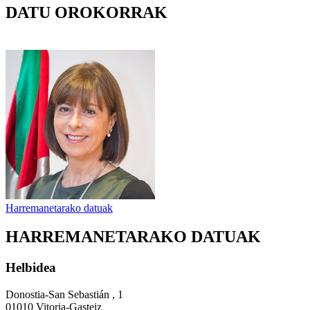
DATU OROKORRAK
Harremanetarako datuak
HARREMANETARAKO DATUAK
Helbidea
Donostia-San Sebastián , 1
01010 Vitoria-Gasteiz