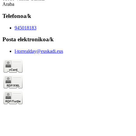
Araba
Telefonoa/k
945018183
Posta elektronikoa/k
l-torrealday@euskadi.eus