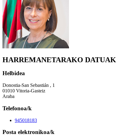
HARREMANETARAKO DATUAK
Helbidea
Donostia-San Sebastián , 1
01010 Vitoria-Gasteiz
Araba
Telefonoa/k
945018183
Posta elektronikoa/k