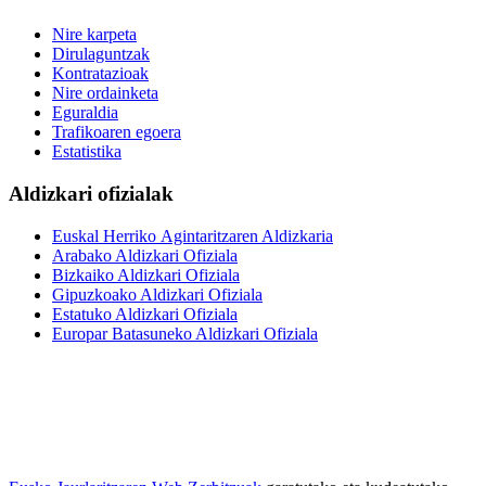
Nire karpeta
Dirulaguntzak
Kontratazioak
Nire ordainketa
Eguraldia
Trafikoaren egoera
Estatistika
Aldizkari ofizialak
Euskal Herriko Agintaritzaren Aldizkaria
Arabako Aldizkari Ofiziala
Bizkaiko Aldizkari Ofiziala
Gipuzkoako Aldizkari Ofiziala
Estatuko Aldizkari Ofiziala
Europar Batasuneko Aldizkari Ofiziala