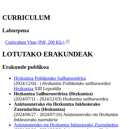
CURRICULUM
Laburpena
Curriculum Vitae (Pdf, 200 Kb.)
LOTUTAKO ERAKUNDEAK
Erakunde publikoa
Hezkuntza Politiketako Sailburuordetza
(2024/12/04 - )
Hezkuntza Politiketako sailburuordea
Hezkuntza
XIII Legealdia
Hezkuntza Sailburuordetza (Hezkuntza)
(2024/07/11 - 2024/12/03)
Hezkuntza sailburuordea
Aniztasunerako eta Hezkuntza Inklusiorako
Zuzendaritza (Hezkuntza)
(2024/06/27 - 2024/07/10)
Aniztasunerako eta Hezkuntza
Inklusiorako zuzendaria
Aniztasunerako eta Hezkuntza Inklusiorako Zuzendaritza