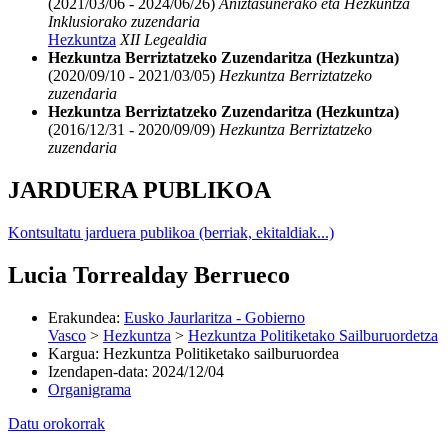
(2021/03/06 - 2024/06/26)
Aniztasunerako eta Hezkuntza
Inklusiorako zuzendaria
Hezkuntza
XII Legealdia
Hezkuntza Berriztatzeko Zuzendaritza (Hezkuntza)
(2020/09/10 - 2021/03/05)
Hezkuntza Berriztatzeko
zuzendaria
Hezkuntza Berriztatzeko Zuzendaritza (Hezkuntza)
(2016/12/31 - 2020/09/09)
Hezkuntza Berriztatzeko
zuzendaria
JARDUERA PUBLIKOA
Kontsultatu jarduera publikoa (berriak, ekitaldiak...)
Lucia Torrealday Berrueco
Erakundea
:
Eusko Jaurlaritza - Gobierno
Vasco
>
Hezkuntza
>
Hezkuntza Politiketako Sailburuordetza
Kargua
:
Hezkuntza Politiketako sailburuordea
Izendapen-data
:
2024/12/04
Organigrama
Datu orokorrak