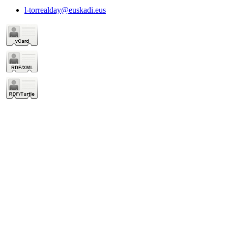
l-torrealday@euskadi.eus