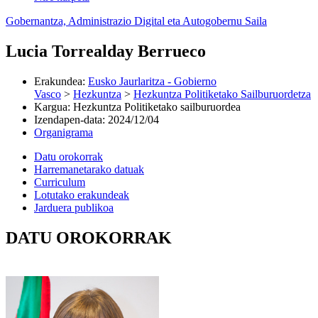
Gobernantza, Administrazio Digital eta Autogobernu Saila
Lucia Torrealday Berrueco
Erakundea
:
Eusko Jaurlaritza - Gobierno
Vasco
>
Hezkuntza
>
Hezkuntza Politiketako Sailburuordetza
Kargua
:
Hezkuntza Politiketako sailburuordea
Izendapen-data
:
2024/12/04
Organigrama
Datu orokorrak
Harremanetarako datuak
Curriculum
Lotutako erakundeak
Jarduera publikoa
DATU OROKORRAK