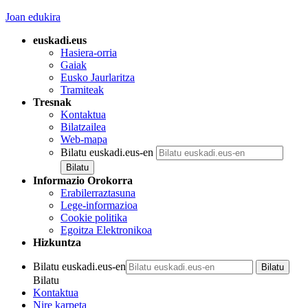
Joan edukira
euskadi.eus
Hasiera-orria
Gaiak
Eusko Jaurlaritza
Tramiteak
Tresnak
Kontaktua
Bilatzailea
Web-mapa
Bilatu euskadi.eus-en
Informazio Orokorra
Erabilerraztasuna
Lege-informazioa
Cookie politika
Egoitza Elektronikoa
Hizkuntza
Bilatu euskadi.eus-en
Bilatu
Kontaktua
Nire karpeta