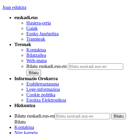
Joan edukira
euskadi.eus
Hasiera-orria
Gaiak
Eusko Jaurlaritza
Tramiteak
Tresnak
Kontaktua
Bilatzailea
Web-mapa
Bilatu euskadi.eus-en
Informazio Orokorra
Erabilerraztasuna
Lege-informazioa
Cookie politika
Egoitza Elektronikoa
Hizkuntza
Bilatu euskadi.eus-en
Bilatu
Kontaktua
Nire karpeta