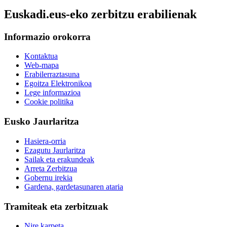
Euskadi.eus-eko zerbitzu erabilienak
Informazio orokorra
Kontaktua
Web-mapa
Erabilerraztasuna
Egoitza Elektronikoa
Lege informazioa
Cookie politika
Eusko Jaurlaritza
Hasiera-orria
Ezagutu Jaurlaritza
Sailak eta erakundeak
Arreta Zerbitzua
Gobernu irekia
Gardena, gardetasunaren ataria
Tramiteak eta zerbitzuak
Nire karpeta