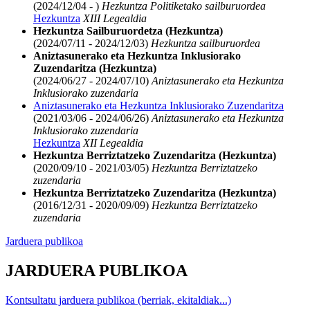
(2024/12/04 - )
Hezkuntza Politiketako sailburuordea
Hezkuntza
XIII Legealdia
Hezkuntza Sailburuordetza (Hezkuntza)
(2024/07/11 - 2024/12/03)
Hezkuntza sailburuordea
Aniztasunerako eta Hezkuntza Inklusiorako
Zuzendaritza (Hezkuntza)
(2024/06/27 - 2024/07/10)
Aniztasunerako eta Hezkuntza
Inklusiorako zuzendaria
Aniztasunerako eta Hezkuntza Inklusiorako Zuzendaritza
(2021/03/06 - 2024/06/26)
Aniztasunerako eta Hezkuntza
Inklusiorako zuzendaria
Hezkuntza
XII Legealdia
Hezkuntza Berriztatzeko Zuzendaritza (Hezkuntza)
(2020/09/10 - 2021/03/05)
Hezkuntza Berriztatzeko
zuzendaria
Hezkuntza Berriztatzeko Zuzendaritza (Hezkuntza)
(2016/12/31 - 2020/09/09)
Hezkuntza Berriztatzeko
zuzendaria
Jarduera publikoa
JARDUERA PUBLIKOA
Kontsultatu jarduera publikoa (berriak, ekitaldiak...)