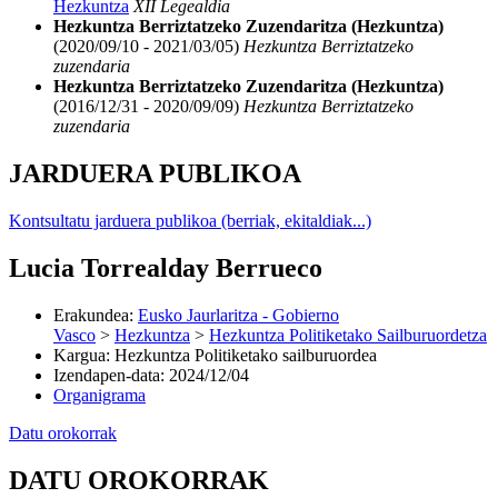
Hezkuntza
XII Legealdia
Hezkuntza Berriztatzeko Zuzendaritza (Hezkuntza)
(2020/09/10 - 2021/03/05)
Hezkuntza Berriztatzeko
zuzendaria
Hezkuntza Berriztatzeko Zuzendaritza (Hezkuntza)
(2016/12/31 - 2020/09/09)
Hezkuntza Berriztatzeko
zuzendaria
JARDUERA PUBLIKOA
Kontsultatu jarduera publikoa (berriak, ekitaldiak...)
Lucia Torrealday Berrueco
Erakundea
:
Eusko Jaurlaritza - Gobierno
Vasco
>
Hezkuntza
>
Hezkuntza Politiketako Sailburuordetza
Kargua
:
Hezkuntza Politiketako sailburuordea
Izendapen-data
:
2024/12/04
Organigrama
Datu orokorrak
DATU OROKORRAK