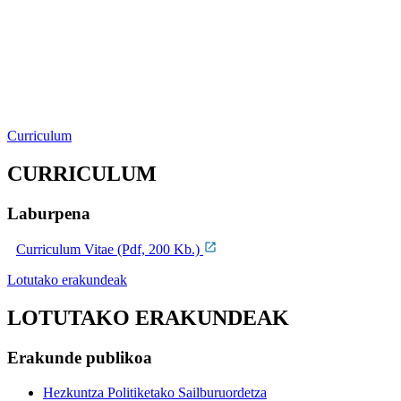
Curriculum
CURRICULUM
Laburpena
Curriculum Vitae (Pdf, 200 Kb.)
Lotutako erakundeak
LOTUTAKO ERAKUNDEAK
Erakunde publikoa
Hezkuntza Politiketako Sailburuordetza