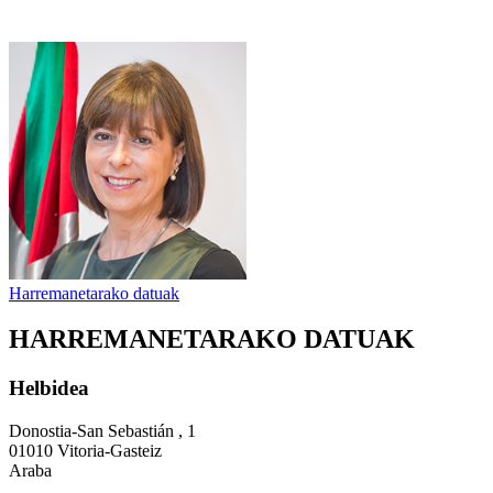
Harremanetarako datuak
HARREMANETARAKO DATUAK
Helbidea
Donostia-San Sebastián , 1
01010 Vitoria-Gasteiz
Araba