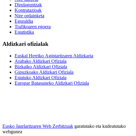
Dirulaguntzak
Kontratazioak
Nire ordainketa
Eguraldia
Trafikoaren egoera
Estatistika
Aldizkari ofizialak
Euskal Herriko Agintaritzaren Aldizkaria
Arabako Aldizkari Ofiziala
Bizkaiko Aldizkari Ofiziala
Gipuzkoako Aldizkari Ofiziala
Estatuko Aldizkari Ofiziala
Europar Batasuneko Aldizkari Ofiziala
Eusko Jaurlaritzaren Web Zerbitzuak
garatutako eta kudeatutako
webgunea