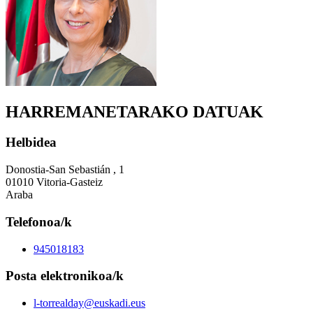
HARREMANETARAKO DATUAK
Helbidea
Donostia-San Sebastián , 1
01010 Vitoria-Gasteiz
Araba
Telefonoa/k
945018183
Posta elektronikoa/k
l-torrealday@euskadi.eus