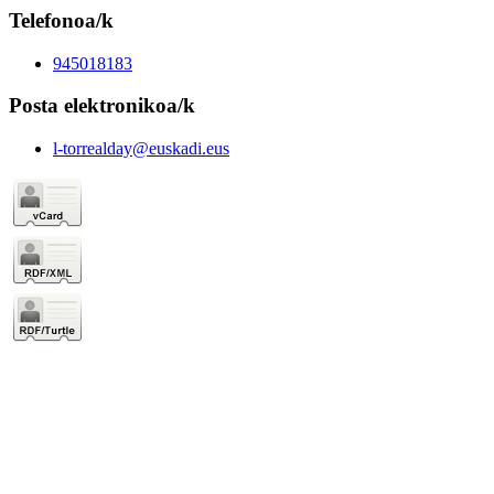
Telefonoa/k
945018183
Posta elektronikoa/k
l-torrealday@euskadi.eus