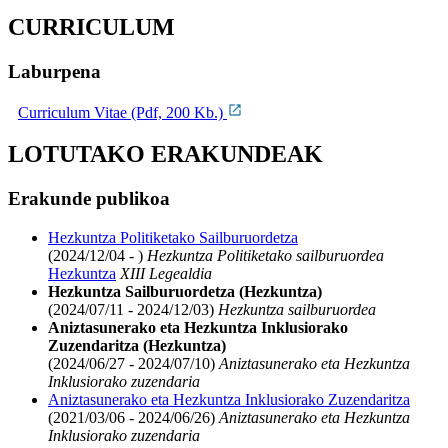
CURRICULUM
Laburpena
Curriculum Vitae (Pdf, 200 Kb.)
LOTUTAKO ERAKUNDEAK
Erakunde publikoa
Hezkuntza Politiketako Sailburuordetza
(2024/12/04 - )
Hezkuntza Politiketako sailburuordea
Hezkuntza
XIII Legealdia
Hezkuntza Sailburuordetza (Hezkuntza)
(2024/07/11 - 2024/12/03)
Hezkuntza sailburuordea
Aniztasunerako eta Hezkuntza Inklusiorako
Zuzendaritza (Hezkuntza)
(2024/06/27 - 2024/07/10)
Aniztasunerako eta Hezkuntza
Inklusiorako zuzendaria
Aniztasunerako eta Hezkuntza Inklusiorako Zuzendaritza
(2021/03/06 - 2024/06/26)
Aniztasunerako eta Hezkuntza
Inklusiorako zuzendaria