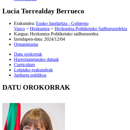
Lucia Torrealday Berrueco
Erakundea
:
Eusko Jaurlaritza - Gobierno
Vasco
>
Hezkuntza
>
Hezkuntza Politiketako Sailburuordetza
Kargua
:
Hezkuntza Politiketako sailburuordea
Izendapen-data
:
2024/12/04
Organigrama
Datu orokorrak
Harremanetarako datuak
Curriculum
Lotutako erakundeak
Jarduera publikoa
DATU OROKORRAK