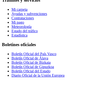
Trámites y servicios
Mi carpeta
Ayudas y subvenciones
Contrataciones
Mi pago
Meteorología
Estado del tráfico
Estadística
Boletines oficiales
Boletín Oficial del País Vasco
Boletín Oficial de Álava
Boletín Oficial de Bizkaia
Boletín Oficial de Gipuzkoa
Boletín Oficial del Estado
Diario Oficial de la Unión Europea