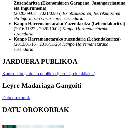
Zuzendaritza (Ekonomiaren Garapena, Jasangarritasuna
eta Ingurumena)
(2020/09/03 - 2021/03/05)
Ekintzailetzaren, Berrikuntzaren
eta Informazio Gizartearen zuzendaria
Kanpo Harremanetarako Zuzendaritza (Lehendakaritza)
(2016/11/27 - 2020/10/02)
Kanpo Harremanetarako
zuzendaria
Kanpo Harremanetarako zuzendaria (Lehendakaritza)
(2013/01/16 - 2016/11/26)
Kanpo Harremanetarako
zuzendaria
JARDUERA PUBLIKOA
Kontsultatu jarduera publikoa (berriak, ekitaldiak...)
Leyre Madariaga Gangoiti
Datu orokorrak
DATU OROKORRAK