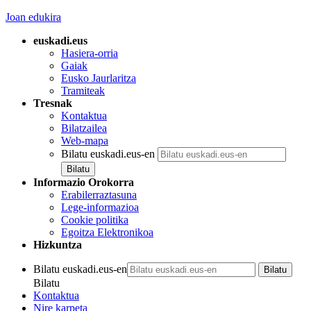
Joan edukira
euskadi.eus
Hasiera-orria
Gaiak
Eusko Jaurlaritza
Tramiteak
Tresnak
Kontaktua
Bilatzailea
Web-mapa
Bilatu euskadi.eus-en
Informazio Orokorra
Erabilerraztasuna
Lege-informazioa
Cookie politika
Egoitza Elektronikoa
Hizkuntza
Bilatu euskadi.eus-en
Bilatu
Kontaktua
Nire karpeta