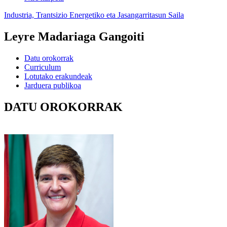
Industria, Trantsizio Energetiko eta Jasangarritasun Saila
Leyre Madariaga Gangoiti
Datu orokorrak
Curriculum
Lotutako erakundeak
Jarduera publikoa
DATU OROKORRAK