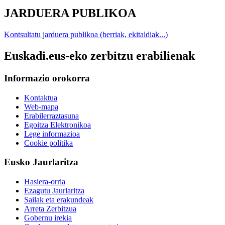
JARDUERA PUBLIKOA
Kontsultatu jarduera publikoa (berriak, ekitaldiak...)
Euskadi.eus-eko zerbitzu erabilienak
Informazio orokorra
Kontaktua
Web-mapa
Erabilerraztasuna
Egoitza Elektronikoa
Lege informazioa
Cookie politika
Eusko Jaurlaritza
Hasiera-orria
Ezagutu Jaurlaritza
Sailak eta erakundeak
Arreta Zerbitzua
Gobernu irekia