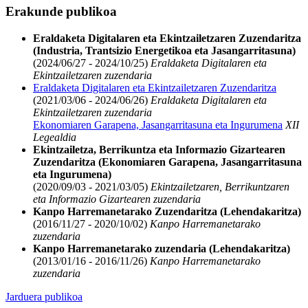
Erakunde publikoa
Eraldaketa Digitalaren eta Ekintzailetzaren Zuzendaritza
(Industria, Trantsizio Energetikoa eta Jasangarritasuna)
(2024/06/27 - 2024/10/25)
Eraldaketa Digitalaren eta
Ekintzailetzaren zuzendaria
Eraldaketa Digitalaren eta Ekintzailetzaren Zuzendaritza
(2021/03/06 - 2024/06/26)
Eraldaketa Digitalaren eta
Ekintzailetzaren zuzendaria
Ekonomiaren Garapena, Jasangarritasuna eta Ingurumena
XII
Legealdia
Ekintzailetza, Berrikuntza eta Informazio Gizartearen
Zuzendaritza (Ekonomiaren Garapena, Jasangarritasuna
eta Ingurumena)
(2020/09/03 - 2021/03/05)
Ekintzailetzaren, Berrikuntzaren
eta Informazio Gizartearen zuzendaria
Kanpo Harremanetarako Zuzendaritza (Lehendakaritza)
(2016/11/27 - 2020/10/02)
Kanpo Harremanetarako
zuzendaria
Kanpo Harremanetarako zuzendaria (Lehendakaritza)
(2013/01/16 - 2016/11/26)
Kanpo Harremanetarako
zuzendaria
Jarduera publikoa