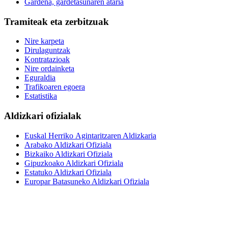
Gardena, gardetasunaren ataria
Tramiteak eta zerbitzuak
Nire karpeta
Dirulaguntzak
Kontratazioak
Nire ordainketa
Eguraldia
Trafikoaren egoera
Estatistika
Aldizkari ofizialak
Euskal Herriko Agintaritzaren Aldizkaria
Arabako Aldizkari Ofiziala
Bizkaiko Aldizkari Ofiziala
Gipuzkoako Aldizkari Ofiziala
Estatuko Aldizkari Ofiziala
Europar Batasuneko Aldizkari Ofiziala