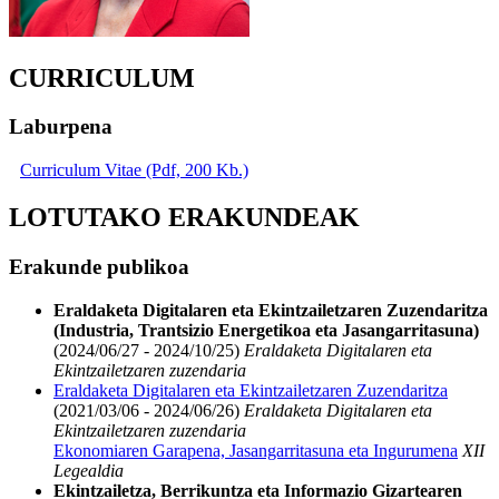
CURRICULUM
Laburpena
Curriculum Vitae (Pdf, 200 Kb.)
LOTUTAKO ERAKUNDEAK
Erakunde publikoa
Eraldaketa Digitalaren eta Ekintzailetzaren Zuzendaritza
(Industria, Trantsizio Energetikoa eta Jasangarritasuna)
(2024/06/27 - 2024/10/25)
Eraldaketa Digitalaren eta
Ekintzailetzaren zuzendaria
Eraldaketa Digitalaren eta Ekintzailetzaren Zuzendaritza
(2021/03/06 - 2024/06/26)
Eraldaketa Digitalaren eta
Ekintzailetzaren zuzendaria
Ekonomiaren Garapena, Jasangarritasuna eta Ingurumena
XII
Legealdia
Ekintzailetza, Berrikuntza eta Informazio Gizartearen