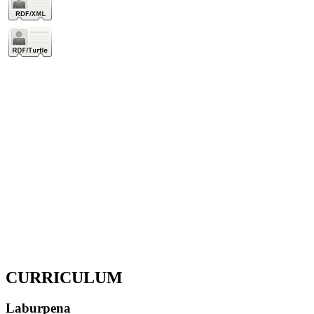
CURRICULUM
Laburpena