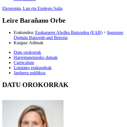
Ekonomia, Lan eta Enplegu Saila
Leire Barañano Orbe
Erakundea
:
Euskararen Aholku Batzordea (EAB)
>
Ingurune
Digitala Batzorde-atal Berezia
Kargua
:
Adituak
Datu orokorrak
Harremanetarako datuak
Curriculum
Lotutako erakundeak
Jarduera publikoa
DATU OROKORRAK