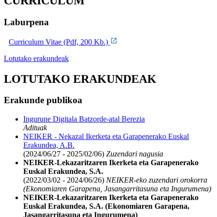
CURRICULUM
Laburpena
Curriculum Vitae (Pdf, 200 Kb.)
Lotutako erakundeak
LOTUTAKO ERAKUNDEAK
Erakunde publikoa
Ingurune Digitala Batzorde-atal Berezia
Adituak
NEIKER - Nekazal Ikerketa eta Garapenerako Euskal
Erakundea, A.B.
(2024/06/27 - 2025/02/06)
Zuzendari nagusia
NEIKER-Lekazaritzaren Ikerketa eta Garapenerako
Euskal Erakundea, S.A.
(2022/03/02 - 2024/06/26)
NEIKER-eko zuzendari orokorra
(Ekonomiaren Garapena, Jasangarritasuna eta Ingurumena)
NEIKER-Lekazaritzaren Ikerketa eta Garapenerako
Euskal Erakundea, S.A. (Ekonomiaren Garapena,
Jasangarritasuna eta Ingurumena)