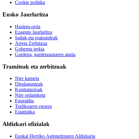
Cookie politika
Eusko Jaurlaritza
Hasiera-orria
Ezagutu Jaurlaritza
Sailak eta erakundeak
Arreta Zerbitzua
Gobernu irekia
Gardena, gardetasunaren ataria
Tramiteak eta zerbitzuak
Nire karpeta
Dirulaguntzak
Kontratazioak
Nire ordainketa
Eguraldia
Trafikoaren egoera
Estatistika
Aldizkari ofizialak
Euskal Herriko Agintaritzaren Aldizkaria