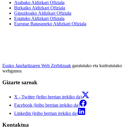
Arabako Aldizkari Ofiziala
Bizkaiko Aldizkari Ofiziala
Gipuzkoako Aldizkari Ofiziala
Estatuko Aldizkari Ofiziala
Europar Batasuneko Aldizkari Ofiziala
Eusko Jaurlaritzaren Web Zerbitzuak
garatutako eta kudeatutako
webgunea
Gizarte sareak
X - Twitter (leiho berrian irekiko da)
Facebook (leiho berrian irekiko da)
Linkedin (leiho berrian irekiko da)
Kontaktua