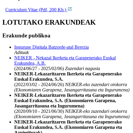
Curriculum Vitae (Pdf, 200 Kb.)
LOTUTAKO ERAKUNDEAK
Erakunde publikoa
Ingurune Digitala Batzorde-atal Berezia
Adituak
NEIKER - Nekazal Ikerketa eta Garapenerako Euskal
Erakundea, A.B.
(2024/06/27 - 2025/02/06)
Zuzendari nagusia
NEIKER-Lekazaritzaren Ikerketa eta Garapenerako
Euskal Erakundea, S.A.
(2022/03/02 - 2024/06/26)
NEIKER-eko zuzendari orokorra
(Ekonomiaren Garapena, Jasangarritasuna eta Ingurumena)
NEIKER-Lekazaritzaren Ikerketa eta Garapenerako
Euskal Erakundea, S.A. (Ekonomiaren Garapena,
Jasangarritasuna eta Ingurumena)
(2020/09/10 - 2021/06/30)
NEIKER-eko zuzendari orokorra
(Ekonomiaren Garapena, Jasangarritasuna eta Ingurumena)
NEIKER-Lekazaritzaren Ikerketa eta Garapenerako
Euskal Erakundea, S.A. (Ekonomiaren Garapena eta
Azpiegiturak)