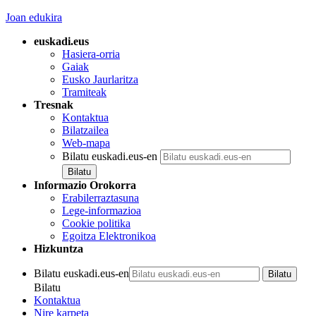
Joan edukira
euskadi.eus
Hasiera-orria
Gaiak
Eusko Jaurlaritza
Tramiteak
Tresnak
Kontaktua
Bilatzailea
Web-mapa
Bilatu euskadi.eus-en
Informazio Orokorra
Erabilerraztasuna
Lege-informazioa
Cookie politika
Egoitza Elektronikoa
Hizkuntza
Bilatu euskadi.eus-en
Bilatu
Kontaktua
Nire karpeta