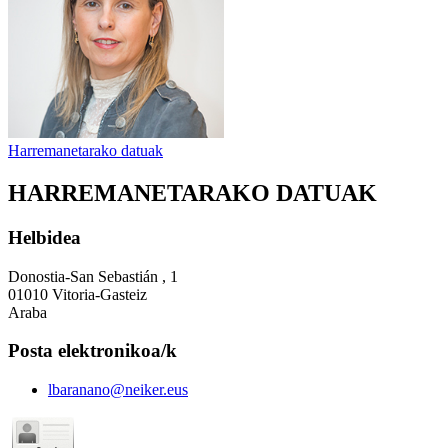
Harremanetarako datuak
HARREMANETARAKO DATUAK
Helbidea
Donostia-San Sebastián , 1
01010 Vitoria-Gasteiz
Araba
Posta elektronikoa/k
lbaranano@neiker.eus