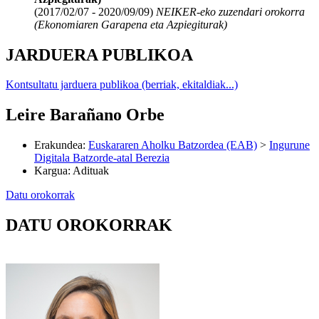
(2017/02/07 - 2020/09/09)
NEIKER-eko zuzendari orokorra
(Ekonomiaren Garapena eta Azpiegiturak)
JARDUERA PUBLIKOA
Kontsultatu jarduera publikoa (berriak, ekitaldiak...)
Leire Barañano Orbe
Erakundea
:
Euskararen Aholku Batzordea (EAB)
>
Ingurune
Digitala Batzorde-atal Berezia
Kargua
:
Adituak
Datu orokorrak
DATU OROKORRAK