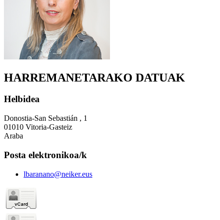
HARREMANETARAKO DATUAK
Helbidea
Donostia-San Sebastián , 1
01010 Vitoria-Gasteiz
Araba
Posta elektronikoa/k
lbaranano@neiker.eus