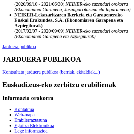
(2020/09/10 - 2021/06/30)
NEIKER-eko zuzendari orokorra
(Ekonomiaren Garapena, Jasangarritasuna eta Ingurumena)
NEIKER-Lekazaritzaren Ikerketa eta Garapenerako
Euskal Erakundea, S.A. (Ekonomiaren Garapena eta
Azpiegiturak)
(2017/02/07 - 2020/09/09)
NEIKER-eko zuzendari orokorra
(Ekonomiaren Garapena eta Azpiegiturak)
Jarduera publikoa
JARDUERA PUBLIKOA
Kontsultatu jarduera publikoa (berriak, ekitaldiak...)
Euskadi.eus-eko zerbitzu erabilienak
Informazio orokorra
Kontaktua
Web-mapa
Erabilerraztasuna
Egoitza Elektronikoa
Lege informazioa