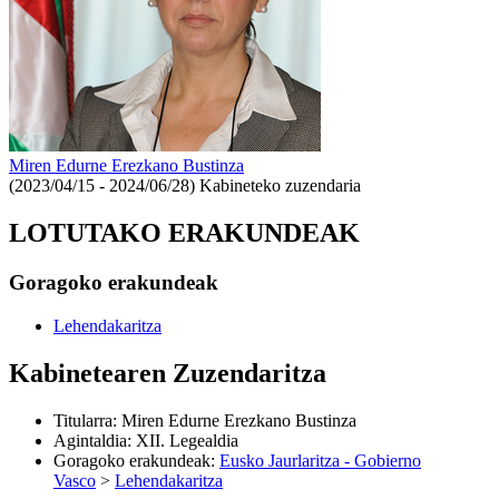
Miren Edurne Erezkano Bustinza
(2023/04/15 - 2024/06/28)
Kabineteko zuzendaria
LOTUTAKO ERAKUNDEAK
Goragoko erakundeak
Lehendakaritza
Kabinetearen Zuzendaritza
Titularra
:
Miren Edurne Erezkano Bustinza
Agintaldia
:
XII. Legealdia
Goragoko erakundeak
:
Eusko Jaurlaritza - Gobierno
Vasco
>
Lehendakaritza