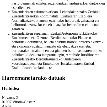
gastu-baimenak ematea zuzendaritzen jardun-arloei dagozkien
espedienteetan.
Zuzendaritzen eskumen-arloan, Lehendakaritzako Zerbitzu
Zuzendaritzarekin koordinatuta, Euskararen Erabilera
Normalizatzeko Planean ezarritako helburuak zehaztea eta
helburuok ezartzeko eta ebaluatzeko behar diren ekimenak
garatzea.
Zuzendaritzen esparruan, Euskal Autonomia Erkidegoko
Emakumeen eta Gizonen Berdintasunerako Planaren
helburuak definitzea, bai eta helburu horiek lortzeko ekintzak
eta ekimenak sustatu, gauzatu eta ebaluatzea ere; eta,
horretarako, emakumeen eta gizonen berdintasunaren arloko
politiken kudeaketa integratua egin, Araubide Juridikoaren
Zuzendaritzako Berdintasunerako Unitatearen
koordinaziopean eta Emakunde–Emakumearen Euskal
Erakundearekiko lankidetzan.
Harremanetarako datuak
Helbidea
Navarra, 2
01007 Vitoria-Gasteiz
Araba