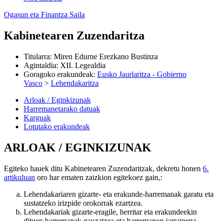
Ogasun eta Finantza Saila
Kabinetearen Zuzendaritza
Titularra
:
Miren Edurne Erezkano Bustinza
Agintaldia
:
XII. Legealdia
Goragoko erakundeak
:
Eusko Jaurlaritza - Gobierno
Vasco
>
Lehendakaritza
Arloak / Eginkizunak
Harremanetarako datuak
Karguak
Lotutako erakundeak
ARLOAK / EGINKIZUNAK
Egiteko hauek ditu Kabinetearen Zuzendaritzak, dekretu honen
6.
artikuluan
oro har ematen zaizkion egitekoez gain,:
Lehendakariaren gizarte- eta erakunde-harremanak garatu eta
sustatzeko irizpide orokorrak ezartzea.
Lehendakariak gizarte-eragile, herritar eta erakundeekin
dituen harremanak gauzatzea eta harremanon jarraipena