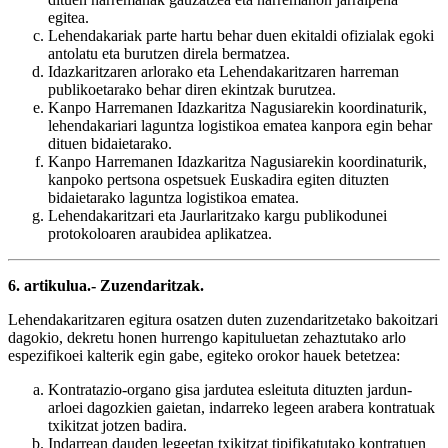
egitea.
Lehendakariak parte hartu behar duen ekitaldi ofizialak egoki
antolatu eta burutzen direla bermatzea.
Idazkaritzaren arlorako eta Lehendakaritzaren harreman
publikoetarako behar diren ekintzak burutzea.
Kanpo Harremanen Idazkaritza Nagusiarekin koordinaturik,
lehendakariari laguntza logistikoa ematea kanpora egin behar
dituen bidaietarako.
Kanpo Harremanen Idazkaritza Nagusiarekin koordinaturik,
kanpoko pertsona ospetsuek Euskadira egiten dituzten
bidaietarako laguntza logistikoa ematea.
Lehendakaritzari eta Jaurlaritzako kargu publikodunei
protokoloaren araubidea aplikatzea.
6. artikulua.- Zuzendaritzak.
Lehendakaritzaren egitura osatzen duten zuzendaritzetako bakoitzari
dagokio, dekretu honen hurrengo kapituluetan zehaztutako arlo
espezifikoei kalterik egin gabe, egiteko orokor hauek betetzea:
Kontratazio-organo gisa jardutea esleituta dituzten jardun-
arloei dagozkien gaietan, indarreko legeen arabera kontratuak
txikitzat jotzen badira.
Indarrean dauden legeetan txikitzat tipifikatutako kontratuen