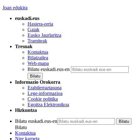
Joan edukira
euskadi.eus
Hasiera-orria
Gaiak
Eusko Jaurlaritza
Tramiteak
Tresnak
Kontaktua
Bilatzailea
Web-mapa
Bilatu euskadi.eus-en
Informazio Orokorra
Erabilerraztasuna
Lege-informazioa
Cookie politika
Egoitza Elektronikoa
Hizkuntza
Bilatu euskadi.eus-en
Bilatu
Kontaktua
Nire karpeta