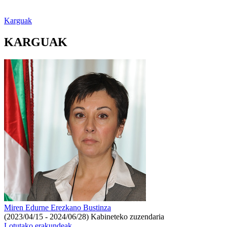
Karguak
KARGUAK
Miren Edurne Erezkano Bustinza
(2023/04/15 - 2024/06/28)
Kabineteko zuzendaria
Lotutako erakundeak