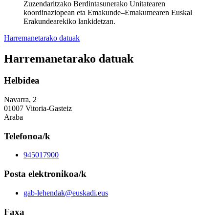
Zuzendaritzako Berdintasunerako Unitatearen
koordinaziopean eta Emakunde–Emakumearen Euskal
Erakundearekiko lankidetzan.
Harremanetarako datuak
Harremanetarako datuak
Helbidea
Navarra, 2
01007 Vitoria-Gasteiz
Araba
Telefonoa/k
945017900
Posta elektronikoa/k
gab-lehendak@euskadi.eus
Faxa