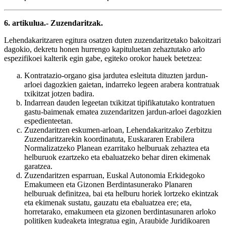
6. artikulua.- Zuzendaritzak.
Lehendakaritzaren egitura osatzen duten zuzendaritzetako bakoitzari
dagokio, dekretu honen hurrengo kapituluetan zehaztutako arlo
espezifikoei kalterik egin gabe, egiteko orokor hauek betetzea:
Kontratazio-organo gisa jardutea esleituta dituzten jardun-
arloei dagozkien gaietan, indarreko legeen arabera kontratuak
txikitzat jotzen badira.
Indarrean dauden legeetan txikitzat tipifikatutako kontratuen
gastu-baimenak ematea zuzendaritzen jardun-arloei dagozkien
espedienteetan.
Zuzendaritzen eskumen-arloan, Lehendakaritzako Zerbitzu
Zuzendaritzarekin koordinatuta, Euskararen Erabilera
Normalizatzeko Planean ezarritako helburuak zehaztea eta
helburuok ezartzeko eta ebaluatzeko behar diren ekimenak
garatzea.
Zuzendaritzen esparruan, Euskal Autonomia Erkidegoko
Emakumeen eta Gizonen Berdintasunerako Planaren
helburuak definitzea, bai eta helburu horiek lortzeko ekintzak
eta ekimenak sustatu, gauzatu eta ebaluatzea ere; eta,
horretarako, emakumeen eta gizonen berdintasunaren arloko
politiken kudeaketa integratua egin, Araubide Juridikoaren