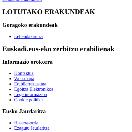
LOTUTAKO ERAKUNDEAK
Goragoko erakundeak
Lehendakaritza
Euskadi.eus-eko zerbitzu erabilienak
Informazio orokorra
Kontaktua
Web-mapa
Erabilerraztasuna
Egoitza Elektronikoa
Lege informazioa
Cookie politika
Eusko Jaurlaritza
Hasiera-orria
Ezagutu Jaurlaritza