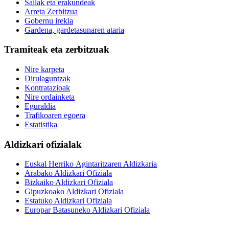
Sailak eta erakundeak
Arreta Zerbitzua
Gobernu irekia
Gardena, gardetasunaren ataria
Tramiteak eta zerbitzuak
Nire karpeta
Dirulaguntzak
Kontratazioak
Nire ordainketa
Eguraldia
Trafikoaren egoera
Estatistika
Aldizkari ofizialak
Euskal Herriko Agintaritzaren Aldizkaria
Arabako Aldizkari Ofiziala
Bizkaiko Aldizkari Ofiziala
Gipuzkoako Aldizkari Ofiziala
Estatuko Aldizkari Ofiziala
Europar Batasuneko Aldizkari Ofiziala