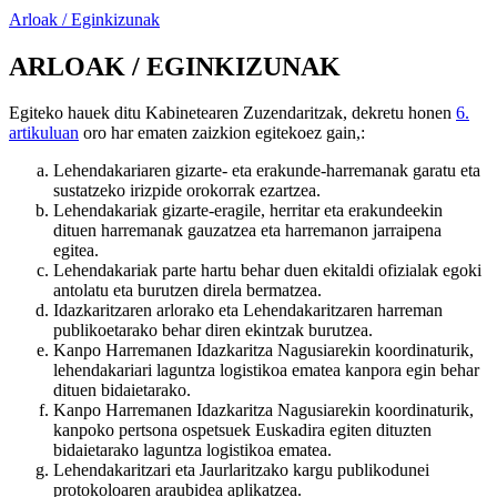
Arloak / Eginkizunak
ARLOAK / EGINKIZUNAK
Egiteko hauek ditu Kabinetearen Zuzendaritzak, dekretu honen
6.
artikuluan
oro har ematen zaizkion egitekoez gain,:
Lehendakariaren gizarte- eta erakunde-harremanak garatu eta
sustatzeko irizpide orokorrak ezartzea.
Lehendakariak gizarte-eragile, herritar eta erakundeekin
dituen harremanak gauzatzea eta harremanon jarraipena
egitea.
Lehendakariak parte hartu behar duen ekitaldi ofizialak egoki
antolatu eta burutzen direla bermatzea.
Idazkaritzaren arlorako eta Lehendakaritzaren harreman
publikoetarako behar diren ekintzak burutzea.
Kanpo Harremanen Idazkaritza Nagusiarekin koordinaturik,
lehendakariari laguntza logistikoa ematea kanpora egin behar
dituen bidaietarako.
Kanpo Harremanen Idazkaritza Nagusiarekin koordinaturik,
kanpoko pertsona ospetsuek Euskadira egiten dituzten
bidaietarako laguntza logistikoa ematea.
Lehendakaritzari eta Jaurlaritzako kargu publikodunei
protokoloaren araubidea aplikatzea.