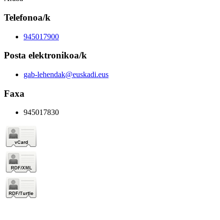
Telefonoa/k
945017900
Posta elektronikoa/k
gab-lehendak@euskadi.eus
Faxa
945017830