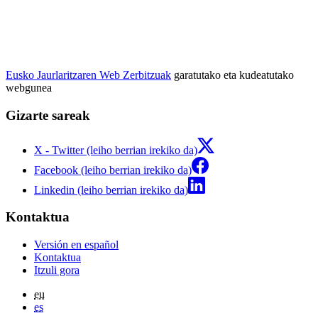
Eusko Jaurlaritzaren Web Zerbitzuak
garatutako eta kudeatutako
webgunea
Gizarte sareak
X - Twitter (leiho berrian irekiko da)
Facebook (leiho berrian irekiko da)
Linkedin (leiho berrian irekiko da)
Kontaktua
Versión en español
Kontaktua
Itzuli gora
eu
es