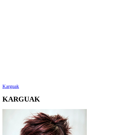
Karguak
KARGUAK