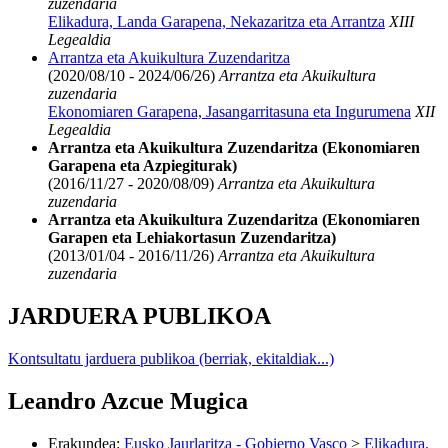
zuzendaria
Elikadura, Landa Garapena, Nekazaritza eta Arrantza
XIII
Legealdia
Arrantza eta Akuikultura Zuzendaritza
(2020/08/10 - 2024/06/26)
Arrantza eta Akuikultura
zuzendaria
Ekonomiaren Garapena, Jasangarritasuna eta Ingurumena
XII
Legealdia
Arrantza eta Akuikultura Zuzendaritza (Ekonomiaren
Garapena eta Azpiegiturak)
(2016/11/27 - 2020/08/09)
Arrantza eta Akuikultura
zuzendaria
Arrantza eta Akuikultura Zuzendaritza (Ekonomiaren
Garapen eta Lehiakortasun Zuzendaritza)
(2013/01/04 - 2016/11/26)
Arrantza eta Akuikultura
zuzendaria
JARDUERA PUBLIKOA
Kontsultatu jarduera publikoa (berriak, ekitaldiak...)
Leandro Azcue Mugica
Erakundea
:
Eusko Jaurlaritza - Gobierno Vasco
>
Elikadura,