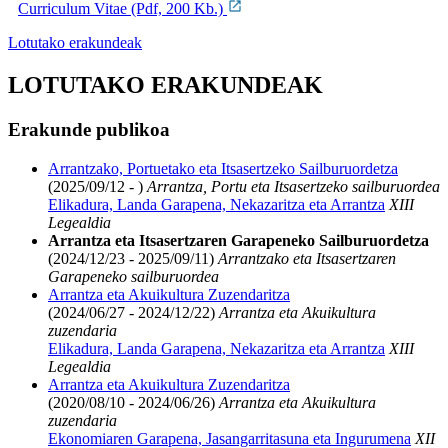
Curriculum Vitae (Pdf, 200 Kb.)
Lotutako erakundeak
LOTUTAKO ERAKUNDEAK
Erakunde publikoa
Arrantzako, Portuetako eta Itsasertzeko Sailburuordetza
(2025/09/12 - )
Arrantza, Portu eta Itsasertzeko sailburuordea
Elikadura, Landa Garapena, Nekazaritza eta Arrantza
XIII
Legealdia
Arrantza eta Itsasertzaren Garapeneko Sailburuordetza
(2024/12/23 - 2025/09/11)
Arrantzako eta Itsasertzaren
Garapeneko sailburuordea
Arrantza eta Akuikultura Zuzendaritza
(2024/06/27 - 2024/12/22)
Arrantza eta Akuikultura
zuzendaria
Elikadura, Landa Garapena, Nekazaritza eta Arrantza
XIII
Legealdia
Arrantza eta Akuikultura Zuzendaritza
(2020/08/10 - 2024/06/26)
Arrantza eta Akuikultura
zuzendaria
Ekonomiaren Garapena, Jasangarritasuna eta Ingurumena
XII