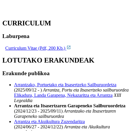
CURRICULUM
Laburpena
Curriculum Vitae (Pdf, 200 Kb.)
LOTUTAKO ERAKUNDEAK
Erakunde publikoa
Arrantzako, Portuetako eta Itsasertzeko Sailburuordetza
(2025/09/12 - )
Arrantza, Portu eta Itsasertzeko sailburuordea
Elikadura, Landa Garapena, Nekazaritza eta Arrantza
XIII
Legealdia
Arrantza eta Itsasertzaren Garapeneko Sailburuordetza
(2024/12/23 - 2025/09/11)
Arrantzako eta Itsasertzaren
Garapeneko sailburuordea
Arrantza eta Akuikultura Zuzendaritza
(2024/06/27 - 2024/12/22)
Arrantza eta Akuikultura