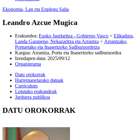
Ekonomia, Lan eta Enplegu Saila
Leandro Azcue Mugica
Erakundea
:
Eusko Jaurlaritza - Gobierno Vasco
>
Elikadura,
Landa Garapena, Nekazaritza eta Arrantza
>
Arrantzako,
Portuetako eta Itsasertzeko Sailburuordetza
Kargua
:
Arrantza, Portu eta Itsasertzeko sailburuordea
Izendapen-data
:
2025/09/12
Organigrama
Datu orokorrak
Harremanetarako datuak
Curriculum
Lotutako erakundeak
Jarduera publikoa
DATU OROKORRAK