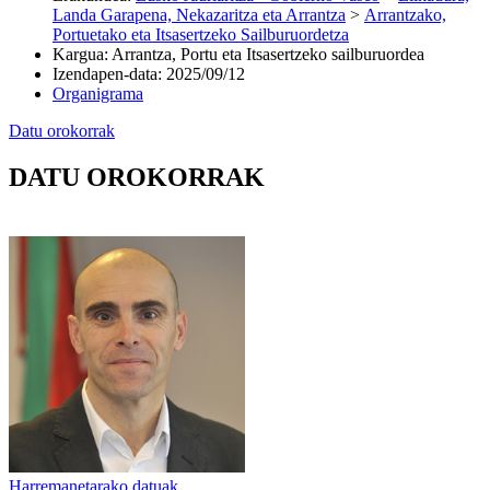
Landa Garapena, Nekazaritza eta Arrantza
>
Arrantzako,
Portuetako eta Itsasertzeko Sailburuordetza
Kargua
:
Arrantza, Portu eta Itsasertzeko sailburuordea
Izendapen-data
:
2025/09/12
Organigrama
Datu orokorrak
DATU OROKORRAK
Harremanetarako datuak