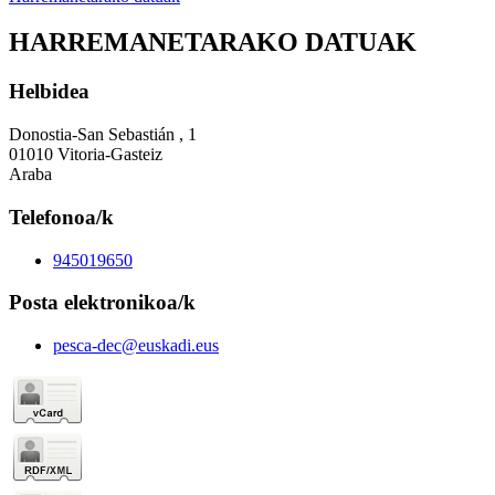
HARREMANETARAKO DATUAK
Helbidea
Donostia-San Sebastián , 1
01010 Vitoria-Gasteiz
Araba
Telefonoa/k
945019650
Posta elektronikoa/k
pesca-dec@euskadi.eus