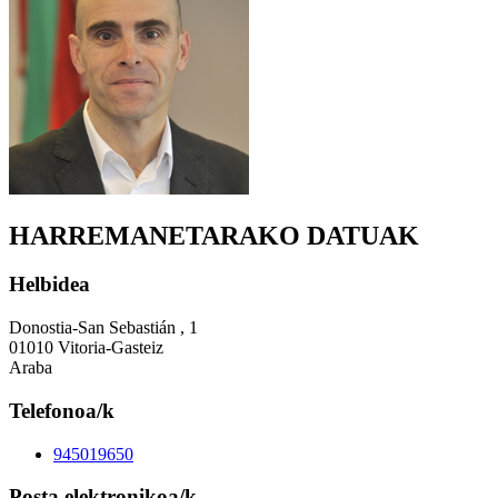
HARREMANETARAKO DATUAK
Helbidea
Donostia-San Sebastián , 1
01010 Vitoria-Gasteiz
Araba
Telefonoa/k
945019650
Posta elektronikoa/k