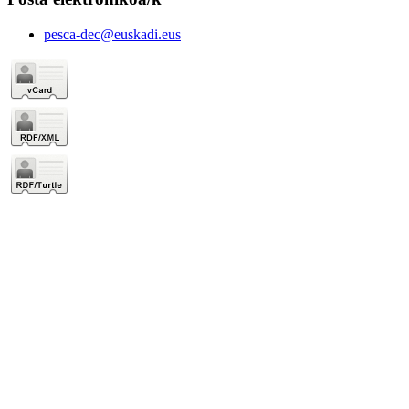
pesca-dec@euskadi.eus