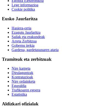
Egoitza Elektronikoa
Lege informazioa
Cookie politika
Eusko Jaurlaritza
Hasiera-orria
Ezagutu Jaurlaritza
Sailak eta erakundeak
Arreta Zerbitzua
Gobernu irekia
Gardena, gardetasunaren ataria
Tramiteak eta zerbitzuak
Nire karpeta
Dirulaguntzak
Kontratazioak
Nire ordainketa
Eguraldia
Trafikoaren egoera
Estatistika
Aldizkari ofizialak