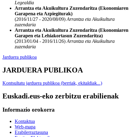
Legealdia
Arrantza eta Akuikultura Zuzendaritza (Ekonomiaren
Garapena eta Azpiegiturak)
(2016/11/27 - 2020/08/09)
Arrantza eta Akuikultura
zuzendaria
Arrantza eta Akuikultura Zuzendaritza (Ekonomiaren
Garapen eta Lehiakortasun Zuzendaritza)
(2013/01/04 - 2016/11/26)
Arrantza eta Akuikultura
zuzendaria
Jarduera publikoa
JARDUERA PUBLIKOA
Kontsultatu jarduera publikoa (berriak, ekitaldiak...)
Euskadi.eus-eko zerbitzu erabilienak
Informazio orokorra
Kontaktua
Web-mapa
Erabilerraztasuna