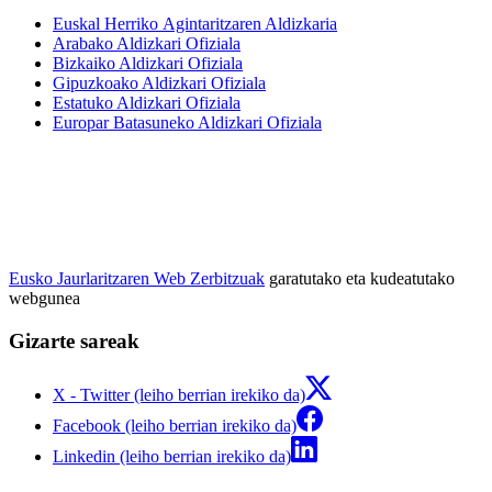
Euskal Herriko Agintaritzaren Aldizkaria
Arabako Aldizkari Ofiziala
Bizkaiko Aldizkari Ofiziala
Gipuzkoako Aldizkari Ofiziala
Estatuko Aldizkari Ofiziala
Europar Batasuneko Aldizkari Ofiziala
Eusko Jaurlaritzaren Web Zerbitzuak
garatutako eta kudeatutako
webgunea
Gizarte sareak
X - Twitter (leiho berrian irekiko da)
Facebook (leiho berrian irekiko da)
Linkedin (leiho berrian irekiko da)