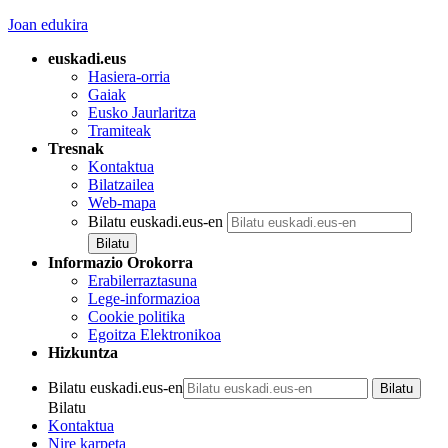
Joan edukira
euskadi.eus
Hasiera-orria
Gaiak
Eusko Jaurlaritza
Tramiteak
Tresnak
Kontaktua
Bilatzailea
Web-mapa
Bilatu euskadi.eus-en
Informazio Orokorra
Erabilerraztasuna
Lege-informazioa
Cookie politika
Egoitza Elektronikoa
Hizkuntza
Bilatu euskadi.eus-en
Bilatu
Kontaktua
Nire karpeta