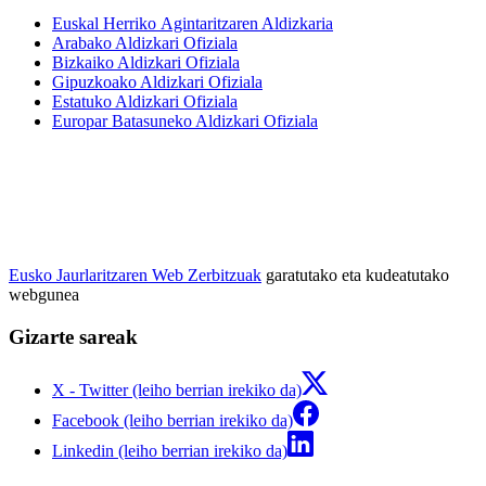
Euskal Herriko Agintaritzaren Aldizkaria
Arabako Aldizkari Ofiziala
Bizkaiko Aldizkari Ofiziala
Gipuzkoako Aldizkari Ofiziala
Estatuko Aldizkari Ofiziala
Europar Batasuneko Aldizkari Ofiziala
Eusko Jaurlaritzaren Web Zerbitzuak
garatutako eta kudeatutako
webgunea
Gizarte sareak
X - Twitter (leiho berrian irekiko da)
Facebook (leiho berrian irekiko da)
Linkedin (leiho berrian irekiko da)