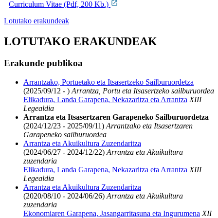
Curriculum Vitae (Pdf, 200 Kb.)
Lotutako erakundeak
LOTUTAKO ERAKUNDEAK
Erakunde publikoa
Arrantzako, Portuetako eta Itsasertzeko Sailburuordetza
(2025/09/12 - )
Arrantza, Portu eta Itsasertzeko sailburuordea
Elikadura, Landa Garapena, Nekazaritza eta Arrantza
XIII
Legealdia
Arrantza eta Itsasertzaren Garapeneko Sailburuordetza
(2024/12/23 - 2025/09/11)
Arrantzako eta Itsasertzaren
Garapeneko sailburuordea
Arrantza eta Akuikultura Zuzendaritza
(2024/06/27 - 2024/12/22)
Arrantza eta Akuikultura
zuzendaria
Elikadura, Landa Garapena, Nekazaritza eta Arrantza
XIII
Legealdia
Arrantza eta Akuikultura Zuzendaritza
(2020/08/10 - 2024/06/26)
Arrantza eta Akuikultura
zuzendaria
Ekonomiaren Garapena, Jasangarritasuna eta Ingurumena
XII