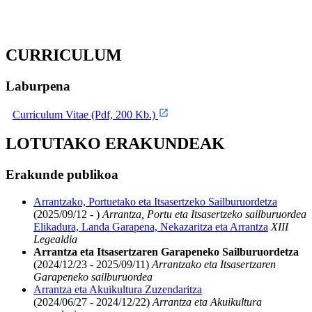
CURRICULUM
Laburpena
Curriculum Vitae (Pdf, 200 Kb.)
LOTUTAKO ERAKUNDEAK
Erakunde publikoa
Arrantzako, Portuetako eta Itsasertzeko Sailburuordetza
(2025/09/12 - )
Arrantza, Portu eta Itsasertzeko sailburuordea
Elikadura, Landa Garapena, Nekazaritza eta Arrantza
XIII
Legealdia
Arrantza eta Itsasertzaren Garapeneko Sailburuordetza
(2024/12/23 - 2025/09/11)
Arrantzako eta Itsasertzaren
Garapeneko sailburuordea
Arrantza eta Akuikultura Zuzendaritza
(2024/06/27 - 2024/12/22)
Arrantza eta Akuikultura