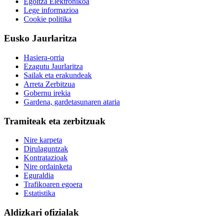
Egoitza Elektronikoa
Lege informazioa
Cookie politika
Eusko Jaurlaritza
Hasiera-orria
Ezagutu Jaurlaritza
Sailak eta erakundeak
Arreta Zerbitzua
Gobernu irekia
Gardena, gardetasunaren ataria
Tramiteak eta zerbitzuak
Nire karpeta
Dirulaguntzak
Kontratazioak
Nire ordainketa
Eguraldia
Trafikoaren egoera
Estatistika
Aldizkari ofizialak