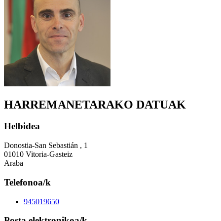
HARREMANETARAKO DATUAK
Helbidea
Donostia-San Sebastián , 1
01010 Vitoria-Gasteiz
Araba
Telefonoa/k
945019650
Posta elektronikoa/k