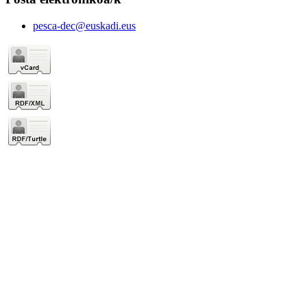
pesca-dec@euskadi.eus