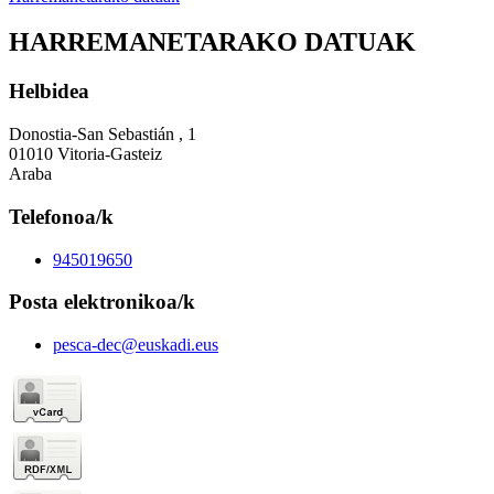
HARREMANETARAKO DATUAK
Helbidea
Donostia-San Sebastián , 1
01010 Vitoria-Gasteiz
Araba
Telefonoa/k
945019650
Posta elektronikoa/k
pesca-dec@euskadi.eus