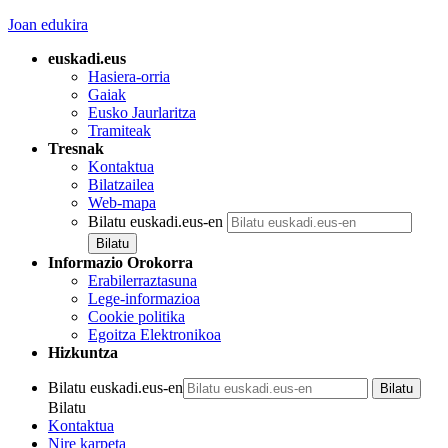
Joan edukira
euskadi.eus
Hasiera-orria
Gaiak
Eusko Jaurlaritza
Tramiteak
Tresnak
Kontaktua
Bilatzailea
Web-mapa
Bilatu euskadi.eus-en
Informazio Orokorra
Erabilerraztasuna
Lege-informazioa
Cookie politika
Egoitza Elektronikoa
Hizkuntza
Bilatu euskadi.eus-en
Bilatu
Kontaktua
Nire karpeta