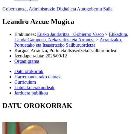
Gobernantza, Administrazio Digital eta Autogobernu Saila
Leandro Azcue Mugica
Erakundea
:
Eusko Jaurlaritza - Gobierno Vasco
>
Elikadura,
Landa Garapena, Nekazaritza eta Arrantza
>
Arrantzako,
Portuetako eta Itsasertzeko Sailburuordetza
Kargua
:
Arrantza, Portu eta Itsasertzeko sailburuordea
Izendapen-data
:
2025/09/12
Organigrama
Datu orokorrak
Harremanetarako datuak
Curriculum
Lotutako erakundeak
Jarduera publikoa
DATU OROKORRAK