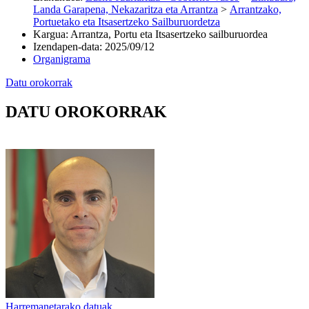
Landa Garapena, Nekazaritza eta Arrantza
>
Arrantzako,
Portuetako eta Itsasertzeko Sailburuordetza
Kargua
:
Arrantza, Portu eta Itsasertzeko sailburuordea
Izendapen-data
:
2025/09/12
Organigrama
Datu orokorrak
DATU OROKORRAK
Harremanetarako datuak