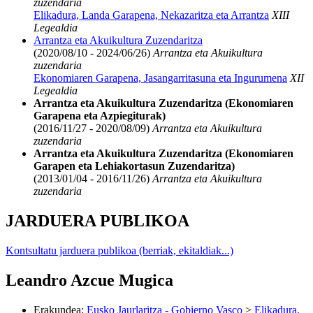
zuzendaria
Elikadura, Landa Garapena, Nekazaritza eta Arrantza
XIII
Legealdia
Arrantza eta Akuikultura Zuzendaritza
(2020/08/10 - 2024/06/26)
Arrantza eta Akuikultura
zuzendaria
Ekonomiaren Garapena, Jasangarritasuna eta Ingurumena
XII
Legealdia
Arrantza eta Akuikultura Zuzendaritza (Ekonomiaren
Garapena eta Azpiegiturak)
(2016/11/27 - 2020/08/09)
Arrantza eta Akuikultura
zuzendaria
Arrantza eta Akuikultura Zuzendaritza (Ekonomiaren
Garapen eta Lehiakortasun Zuzendaritza)
(2013/01/04 - 2016/11/26)
Arrantza eta Akuikultura
zuzendaria
JARDUERA PUBLIKOA
Kontsultatu jarduera publikoa (berriak, ekitaldiak...)
Leandro Azcue Mugica
Erakundea
:
Eusko Jaurlaritza - Gobierno Vasco
>
Elikadura,