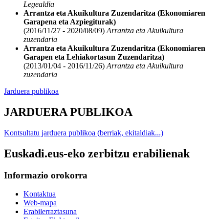
Legealdia
Arrantza eta Akuikultura Zuzendaritza (Ekonomiaren
Garapena eta Azpiegiturak)
(2016/11/27 - 2020/08/09)
Arrantza eta Akuikultura
zuzendaria
Arrantza eta Akuikultura Zuzendaritza (Ekonomiaren
Garapen eta Lehiakortasun Zuzendaritza)
(2013/01/04 - 2016/11/26)
Arrantza eta Akuikultura
zuzendaria
Jarduera publikoa
JARDUERA PUBLIKOA
Kontsultatu jarduera publikoa (berriak, ekitaldiak...)
Euskadi.eus-eko zerbitzu erabilienak
Informazio orokorra
Kontaktua
Web-mapa
Erabilerraztasuna