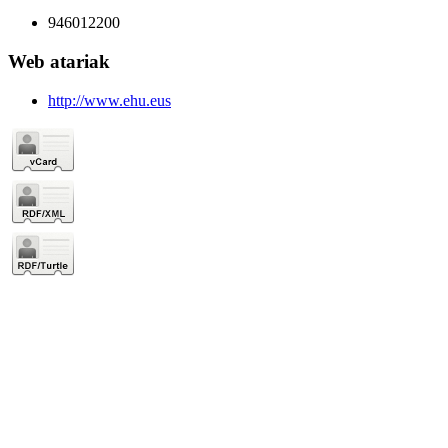
946012200
Web atariak
http://www.ehu.eus