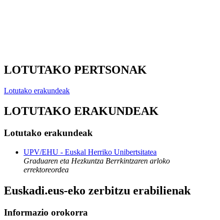
LOTUTAKO PERTSONAK
Lotutako erakundeak
LOTUTAKO ERAKUNDEAK
Lotutako erakundeak
UPV/EHU - Euskal Herriko Unibertsitatea
Graduaren eta Hezkuntza Berrkintzaren arloko
errektoreordea
Euskadi.eus-eko zerbitzu erabilienak
Informazio orokorra