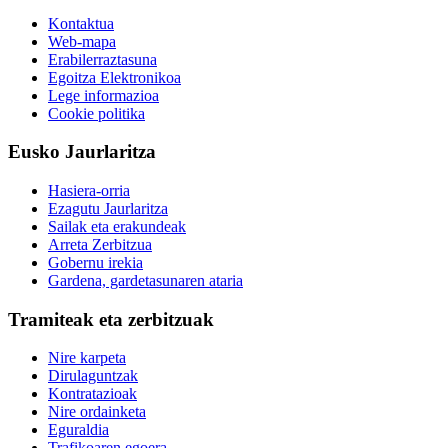
Kontaktua
Web-mapa
Erabilerraztasuna
Egoitza Elektronikoa
Lege informazioa
Cookie politika
Eusko Jaurlaritza
Hasiera-orria
Ezagutu Jaurlaritza
Sailak eta erakundeak
Arreta Zerbitzua
Gobernu irekia
Gardena, gardetasunaren ataria
Tramiteak eta zerbitzuak
Nire karpeta
Dirulaguntzak
Kontratazioak
Nire ordainketa
Eguraldia
Trafikoaren egoera