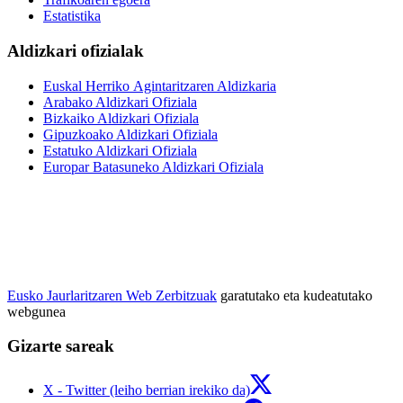
Estatistika
Aldizkari ofizialak
Euskal Herriko Agintaritzaren Aldizkaria
Arabako Aldizkari Ofiziala
Bizkaiko Aldizkari Ofiziala
Gipuzkoako Aldizkari Ofiziala
Estatuko Aldizkari Ofiziala
Europar Batasuneko Aldizkari Ofiziala
Eusko Jaurlaritzaren Web Zerbitzuak
garatutako eta kudeatutako
webgunea
Gizarte sareak
X - Twitter (leiho berrian irekiko da)