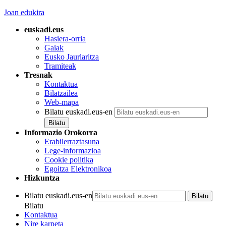
Joan edukira
euskadi.eus
Hasiera-orria
Gaiak
Eusko Jaurlaritza
Tramiteak
Tresnak
Kontaktua
Bilatzailea
Web-mapa
Bilatu euskadi.eus-en
Informazio Orokorra
Erabilerraztasuna
Lege-informazioa
Cookie politika
Egoitza Elektronikoa
Hizkuntza
Bilatu euskadi.eus-en
Bilatu
Kontaktua
Nire karpeta