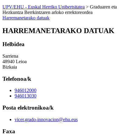
UPV/EHU - Euskal Herriko Unibertsitatea
> Graduaren eta
Hezkuntza Berrkintzaren arloko errektoreordea
Harremanetarako datuak
HARREMANETARAKO DATUAK
Helbidea
Sarriena
48940 Leioa
Bizkaia
Telefonoa/k
946012000
946013030
Posta elektronikoa/k
vicer.grado-innovacion@ehu.eus
Faxa