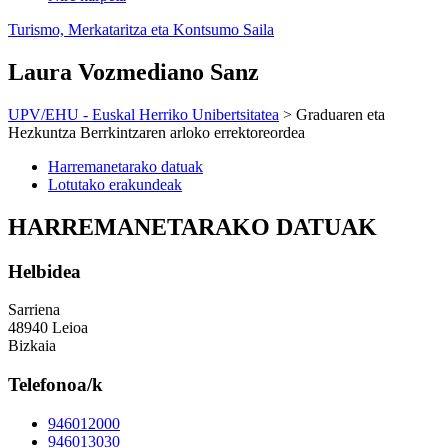
Turismo, Merkataritza eta Kontsumo Saila
Laura Vozmediano Sanz
UPV/EHU - Euskal Herriko Unibertsitatea
> Graduaren eta
Hezkuntza Berrkintzaren arloko errektoreordea
Harremanetarako datuak
Lotutako erakundeak
HARREMANETARAKO DATUAK
Helbidea
Sarriena
48940 Leioa
Bizkaia
Telefonoa/k
946012000
946013030