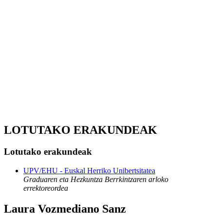
LOTUTAKO ERAKUNDEAK
Lotutako erakundeak
UPV/EHU - Euskal Herriko Unibertsitatea
Graduaren eta Hezkuntza Berrkintzaren arloko
errektoreordea
Laura Vozmediano Sanz