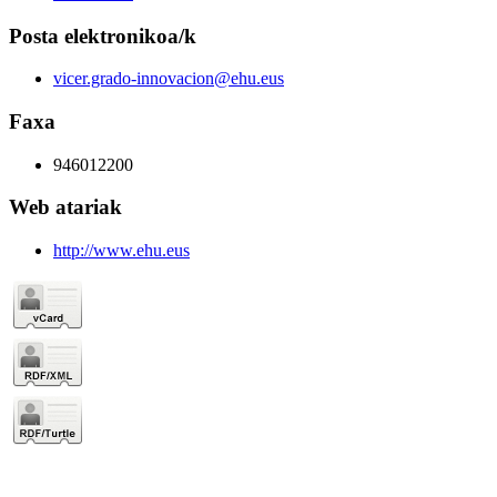
Posta elektronikoa/k
vicer.grado-innovacion@ehu.eus
Faxa
946012200
Web atariak
http://www.ehu.eus