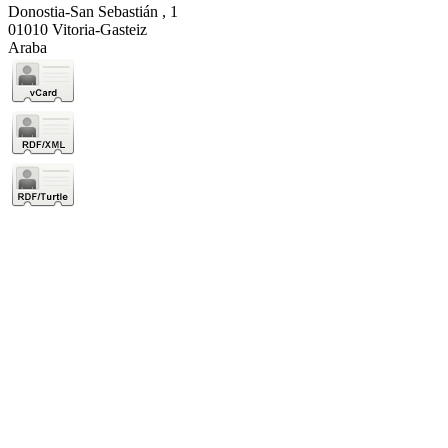
Donostia-San Sebastián , 1
01010 Vitoria-Gasteiz
Araba