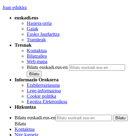
Joan edukira
euskadi.eus
Hasiera-orria
Gaiak
Eusko Jaurlaritza
Tramiteak
Tresnak
Kontaktua
Bilatzailea
Web-mapa
Bilatu euskadi.eus-en
Informazio Orokorra
Erabilerraztasuna
Lege-informazioa
Cookie politika
Egoitza Elektronikoa
Hizkuntza
Bilatu euskadi.eus-en
Bilatu
Kontaktua
Nire karpeta