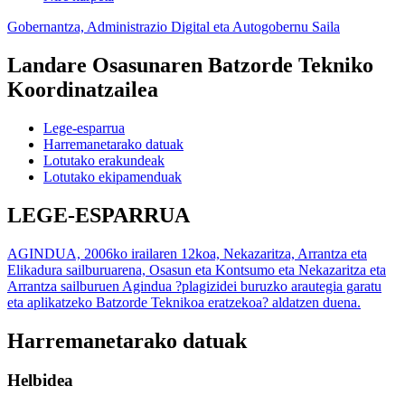
Gobernantza, Administrazio Digital eta Autogobernu Saila
Landare Osasunaren Batzorde Tekniko
Koordinatzailea
Lege-esparrua
Harremanetarako datuak
Lotutako erakundeak
Lotutako ekipamenduak
LEGE-ESPARRUA
AGINDUA, 2006ko irailaren 12koa, Nekazaritza, Arrantza eta
Elikadura sailburuarena, Osasun eta Kontsumo eta Nekazaritza eta
Arrantza sailburuen Agindua ?plagizidei buruzko arautegia garatu
eta aplikatzeko Batzorde Teknikoa eratzekoa? aldatzen duena.
Harremanetarako datuak
Helbidea