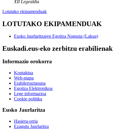
XII Legealdia
Lotutako ekipamenduak
LOTUTAKO EKIPAMENDUAK
Eusko Jaurlaritzaren Egoitza Nagusia (Lakua)
Euskadi.eus-eko zerbitzu erabilienak
Informazio orokorra
Kontaktua
Web-mapa
Erabilerraztasuna
Egoitza Elektronikoa
Lege informazioa
Cookie politika
Eusko Jaurlaritza
Hasiera-orria
Ezagutu Jaurlaritza