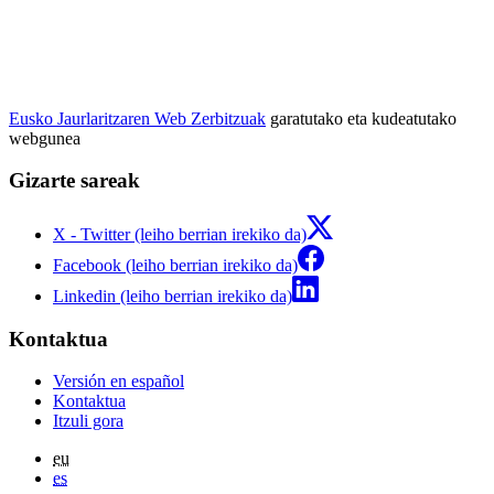
Eusko Jaurlaritzaren Web Zerbitzuak
garatutako eta kudeatutako
webgunea
Gizarte sareak
X - Twitter (leiho berrian irekiko da)
Facebook (leiho berrian irekiko da)
Linkedin (leiho berrian irekiko da)
Kontaktua
Versión en español
Kontaktua
Itzuli gora
eu
es