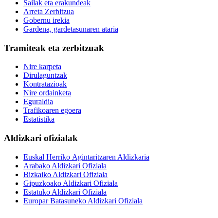
Sailak eta erakundeak
Arreta Zerbitzua
Gobernu irekia
Gardena, gardetasunaren ataria
Tramiteak eta zerbitzuak
Nire karpeta
Dirulaguntzak
Kontratazioak
Nire ordainketa
Eguraldia
Trafikoaren egoera
Estatistika
Aldizkari ofizialak
Euskal Herriko Agintaritzaren Aldizkaria
Arabako Aldizkari Ofiziala
Bizkaiko Aldizkari Ofiziala
Gipuzkoako Aldizkari Ofiziala
Estatuko Aldizkari Ofiziala
Europar Batasuneko Aldizkari Ofiziala