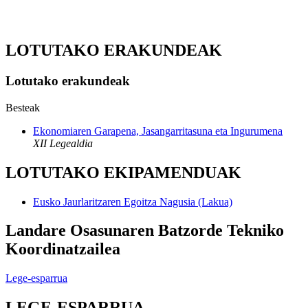
LOTUTAKO ERAKUNDEAK
Lotutako erakundeak
Besteak
Ekonomiaren Garapena, Jasangarritasuna eta Ingurumena
XII Legealdia
LOTUTAKO EKIPAMENDUAK
Eusko Jaurlaritzaren Egoitza Nagusia (Lakua)
Landare Osasunaren Batzorde Tekniko
Koordinatzailea
Lege-esparrua
LEGE-ESPARRUA