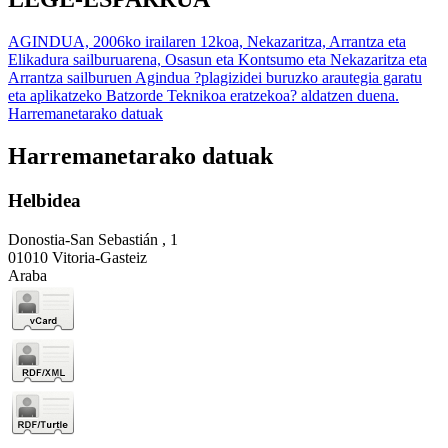
AGINDUA, 2006ko irailaren 12koa, Nekazaritza, Arrantza eta
Elikadura sailburuarena, Osasun eta Kontsumo eta Nekazaritza eta
Arrantza sailburuen Agindua ?plagizidei buruzko arautegia garatu
eta aplikatzeko Batzorde Teknikoa eratzekoa? aldatzen duena.
Harremanetarako datuak
Harremanetarako datuak
Helbidea
Donostia-San Sebastián , 1
01010 Vitoria-Gasteiz
Araba