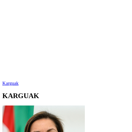
Karguak
KARGUAK