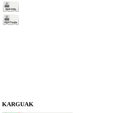
KARGUAK