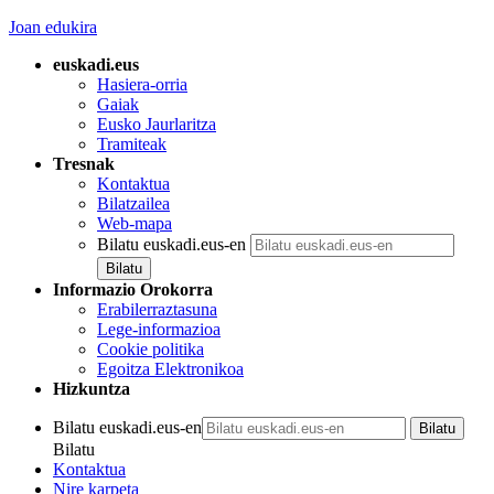
Joan edukira
euskadi.eus
Hasiera-orria
Gaiak
Eusko Jaurlaritza
Tramiteak
Tresnak
Kontaktua
Bilatzailea
Web-mapa
Bilatu euskadi.eus-en
Informazio Orokorra
Erabilerraztasuna
Lege-informazioa
Cookie politika
Egoitza Elektronikoa
Hizkuntza
Bilatu euskadi.eus-en
Bilatu
Kontaktua
Nire karpeta