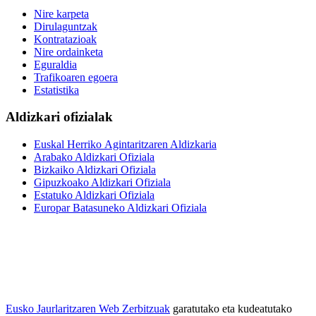
Nire karpeta
Dirulaguntzak
Kontratazioak
Nire ordainketa
Eguraldia
Trafikoaren egoera
Estatistika
Aldizkari ofizialak
Euskal Herriko Agintaritzaren Aldizkaria
Arabako Aldizkari Ofiziala
Bizkaiko Aldizkari Ofiziala
Gipuzkoako Aldizkari Ofiziala
Estatuko Aldizkari Ofiziala
Europar Batasuneko Aldizkari Ofiziala
Eusko Jaurlaritzaren Web Zerbitzuak
garatutako eta kudeatutako