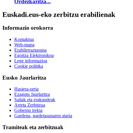
Ordezkaritza...
Euskadi.eus-eko zerbitzu erabilienak
Informazio orokorra
Kontaktua
Web-mapa
Erabilerraztasuna
Egoitza Elektronikoa
Lege informazioa
Cookie politika
Eusko Jaurlaritza
Hasiera-orria
Ezagutu Jaurlaritza
Sailak eta erakundeak
Arreta Zerbitzua
Gobernu irekia
Gardena, gardetasunaren ataria
Tramiteak eta zerbitzuak