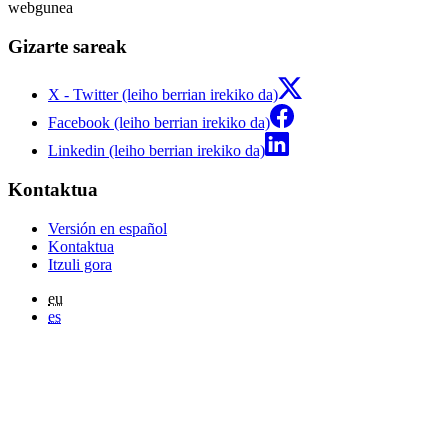
webgunea
Gizarte sareak
X - Twitter (leiho berrian irekiko da)
Facebook (leiho berrian irekiko da)
Linkedin (leiho berrian irekiko da)
Kontaktua
Versión en español
Kontaktua
Itzuli gora
eu
es