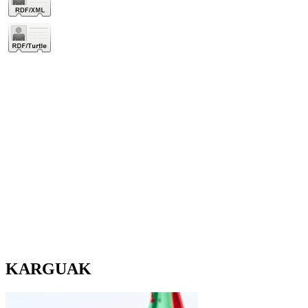
KARGUAK