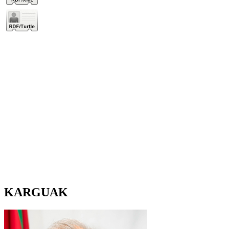
KARGUAK